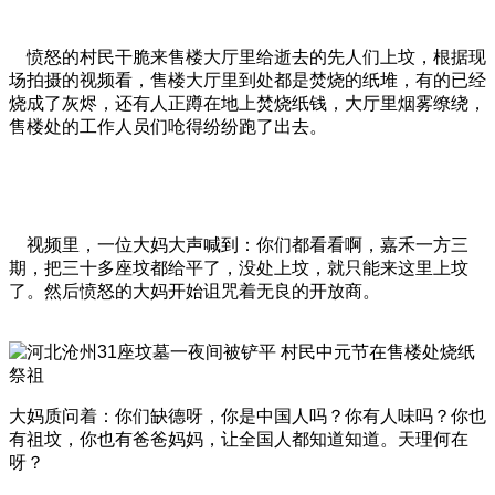
愤怒的村民干脆来售楼大厅里给逝去的先人们上坟，根据现
场拍摄的视频看，售楼大厅里到处都是焚烧的纸堆，有的已经
烧成了灰烬，还有人正蹲在地上焚烧纸钱，大厅里烟雾缭绕，
售楼处的工作人员们呛得纷纷跑了出去。
视频里，一位大妈大声喊到：你们都看看啊，嘉禾一方三
期，把三十多座坟都给平了，没处上坟，就只能来这里上坟
了。然后愤怒的大妈开始诅咒着无良的开放商。
大妈质问着：你们缺德呀，你是中国人吗？你有人味吗？你也
有祖坟，你也有爸爸妈妈，让全国人都知道知道。天理何在
呀？