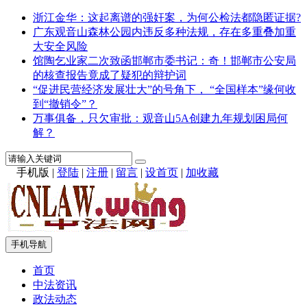
浙江金华：这起离谱的强奸案，为何公检法都隐匿证据?
广东观音山森林公园内违反多种法规，存在多重叠加重
大安全风险
馆陶乞业家二次致函邯郸市委书记：奇！邯郸市公安局
的核查报告竟成了疑犯的辩护词
“促进民营经济发展壮大”的号角下， “全国样本”缘何收
到“撤销令”？
万事俱备，只欠审批：观音山5A创建九年规划困局何
解？
手机版
|
登陆
|
注册
|
留言
|
设首页
|
加收藏
手机导航
首页
中法资讯
政法动态