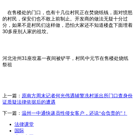
在售楼处的门口，也有十几位村民正在焚烧纸钱，面对愤怒
的村民，保安们也不敢上前制止。开发商的做法无疑十分过
分，如果不是村民们这样做，恐怕大家还不知道楼盘下面埋着
30多座别人家的祖坟。
河北沧州31座坟墓一夜间被铲平，村民中元节在售楼处烧纸
祭祖
上一篇：
原南方周末记者何光伟遇辅警冼村派出所门口查身份
证质疑法律依据后的遭遇
下一篇：
温州一中通快递员性侵女客户，还说“会负责的”！
法律课堂
国际