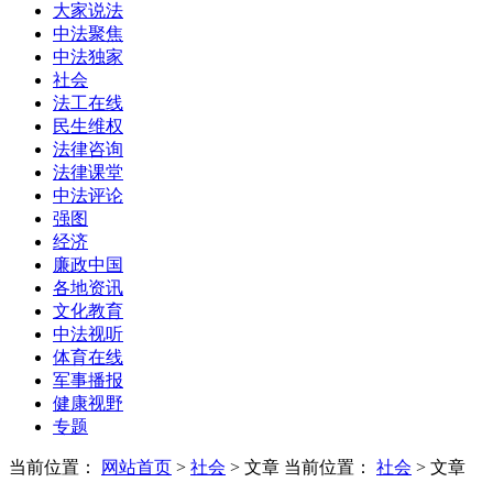
大家说法
中法聚焦
中法独家
社会
法工在线
民生维权
法律咨询
法律课堂
中法评论
强图
经济
廉政中国
各地资讯
文化教育
中法视听
体育在线
军事播报
健康视野
专题
当前位置：
网站首页
>
社会
> 文章
当前位置：
社会
> 文章