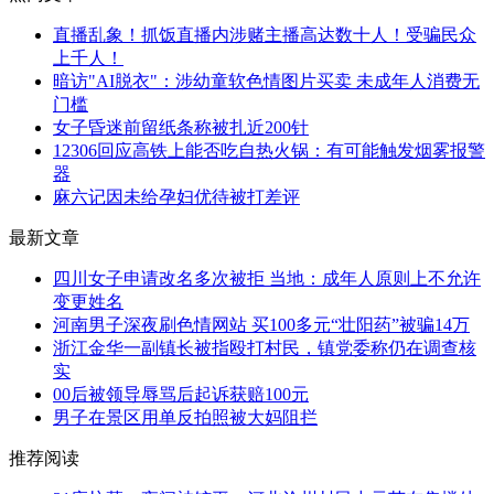
直播乱象！抓饭直播内涉赌主播高达数十人！受骗民众
上千人！
暗访"AI脱衣"：涉幼童软色情图片买卖 未成年人消费无
门槛
女子昏迷前留纸条称被扎近200针
12306回应高铁上能否吃自热火锅：有可能触发烟雾报警
器
麻六记因未给孕妇优待被打差评
最新文章
四川女子申请改名多次被拒 当地：成年人原则上不允许
变更姓名
河南男子深夜刷色情网站 买100多元“壮阳药”被骗14万
浙江金华一副镇长被指殴打村民，镇党委称仍在调查核
实
00后被领导辱骂后起诉获赔100元
男子在景区用单反拍照被大妈阻拦
推荐阅读