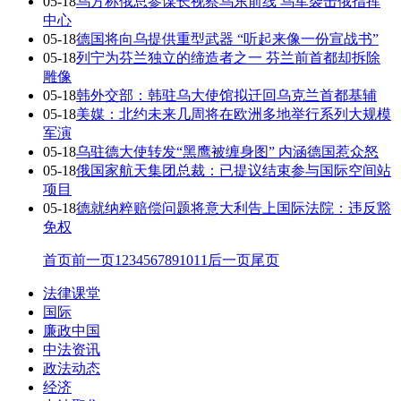
05-18
乌方称俄总参谋长视察乌东前线 乌军袭击俄指挥
中心
05-18
德国将向乌提供重型武器 “听起来像一份宣战书”
05-18
列宁为芬兰独立的缔造者之一 芬兰前首都却拆除
雕像
05-18
韩外交部：韩驻乌大使馆拟迁回乌克兰首都基辅
05-18
美媒：北约未来几周将在欧洲多地举行系列大规模
军演
05-18
乌驻德大使转发“黑鹰被缠身图” 内涵德国惹众怒
05-18
俄国家航天集团总裁：已提议结束参与国际空间站
项目
05-18
德就纳粹赔偿问题将意大利告上国际法院：违反豁
免权
首页
前一页
1
2
3
4
5
6
7
8
9
10
11
后一页
尾页
法律课堂
国际
廉政中国
中法资讯
政法动态
经济