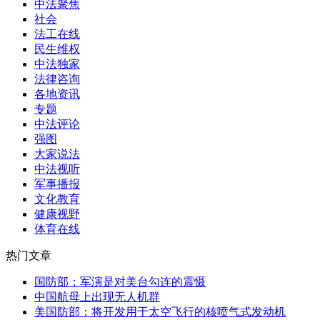
中法聚焦
社会
法工在线
民生维权
中法独家
法律咨询
各地资讯
专题
中法评论
强图
大家说法
中法视听
军事播报
文化教育
健康视野
体育在线
热门文章
国防部：军演是对美台勾连的震慑
中国航母上出现无人机群
美国防部：将开发用于太空飞行的核喷气式发动机