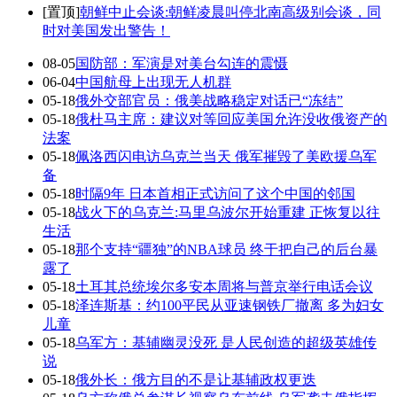
[置顶]
朝鲜中止会谈:朝鲜凌晨叫停北南高级别会谈，同
时对美国发出警告！
08-05
国防部：军演是对美台勾连的震慑
06-04
中国航母上出现无人机群
05-18
俄外交部官员：俄美战略稳定对话已“冻结”
05-18
俄杜马主席：建议对等回应美国允许没收俄资产的
法案
05-18
佩洛西闪电访乌克兰当天 俄军摧毁了美欧援乌军
备
05-18
时隔9年 日本首相正式访问了这个中国的邻国
05-18
战火下的乌克兰:马里乌波尔开始重建 正恢复以往
生活
05-18
那个支持“疆独”的NBA球员 终于把自己的后台暴
露了
05-18
土耳其总统埃尔多安本周将与普京举行电话会议
05-18
泽连斯基：约100平民从亚速钢铁厂撤离 多为妇女
儿童
05-18
乌军方：基辅幽灵没死 是人民创造的超级英雄传
说
05-18
俄外长：俄方目的不是让基辅政权更迭