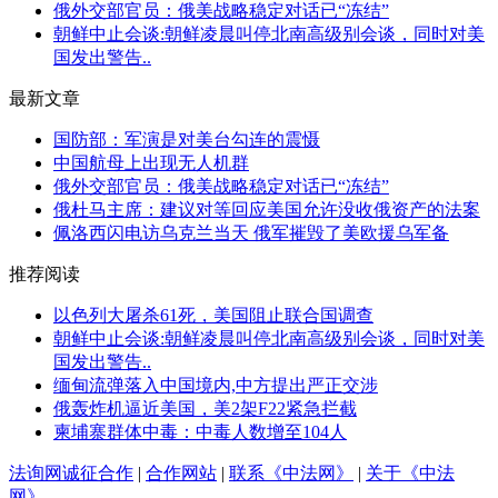
俄外交部官员：俄美战略稳定对话已“冻结”
朝鲜中止会谈:朝鲜凌晨叫停北南高级别会谈，同时对美
国发出警告..
最新文章
国防部：军演是对美台勾连的震慑
中国航母上出现无人机群
俄外交部官员：俄美战略稳定对话已“冻结”
俄杜马主席：建议对等回应美国允许没收俄资产的法案
佩洛西闪电访乌克兰当天 俄军摧毁了美欧援乌军备
推荐阅读
以色列大屠杀61死，美国阻止联合国调查
朝鲜中止会谈:朝鲜凌晨叫停北南高级别会谈，同时对美
国发出警告..
缅甸流弹落入中国境内,中方提出严正交涉
俄轰炸机逼近美国，美2架F22紧急拦截
柬埔寨群体中毒：中毒人数增至104人
法询网诚征合作
|
合作网站
|
联系《中法网》
|
关于《中法
网》