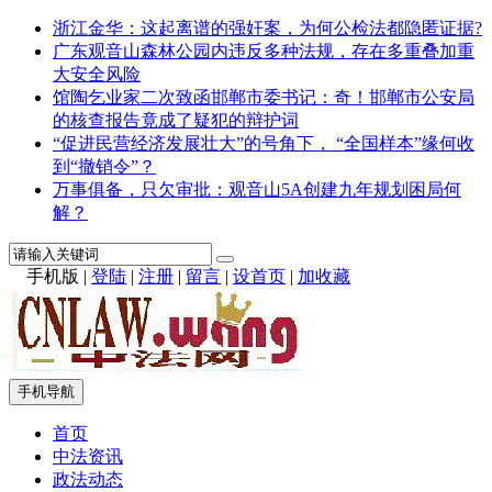
浙江金华：这起离谱的强奸案，为何公检法都隐匿证据?
广东观音山森林公园内违反多种法规，存在多重叠加重
大安全风险
馆陶乞业家二次致函邯郸市委书记：奇！邯郸市公安局
的核查报告竟成了疑犯的辩护词
“促进民营经济发展壮大”的号角下， “全国样本”缘何收
到“撤销令”？
万事俱备，只欠审批：观音山5A创建九年规划困局何
解？
手机版
|
登陆
|
注册
|
留言
|
设首页
|
加收藏
手机导航
首页
中法资讯
政法动态