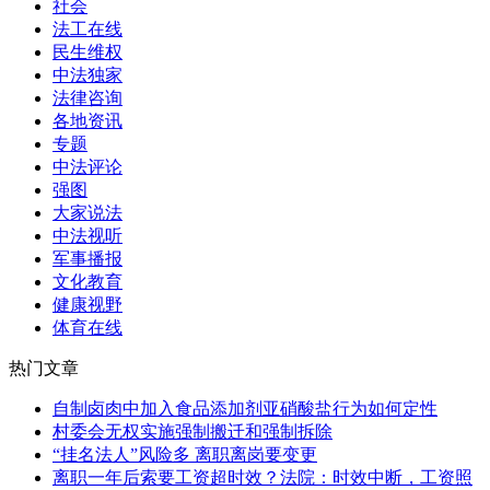
社会
法工在线
民生维权
中法独家
法律咨询
各地资讯
专题
中法评论
强图
大家说法
中法视听
军事播报
文化教育
健康视野
体育在线
热门文章
自制卤肉中加入食品添加剂亚硝酸盐行为如何定性
村委会无权实施强制搬迁和强制拆除
“挂名法人”风险多 离职离岗要变更
离职一年后索要工资超时效？法院：时效中断，工资照