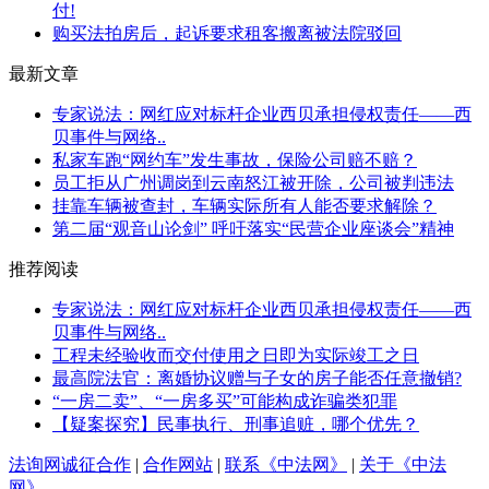
付!
购买法拍房后，起诉要求租客搬离被法院驳回
最新文章
专家说法：网红应对标杆企业西贝承担侵权责任——西
贝事件与网络..
私家车跑“网约车”发生事故，保险公司赔不赔？
员工拒从广州调岗到云南怒江被开除，公司被判违法
挂靠车辆被查封，车辆实际所有人能否要求解除？
第二届“观音山论剑” 呼吁落实“民营企业座谈会”精神
推荐阅读
专家说法：网红应对标杆企业西贝承担侵权责任——西
贝事件与网络..
工程未经验收而交付使用之日即为实际竣工之日
最高院法官：离婚协议赠与子女的房子能否任意撤销?
“一房二卖”、“一房多买”可能构成诈骗类犯罪
【疑案探究】民事执行、刑事追赃，哪个优先？
法询网诚征合作
|
合作网站
|
联系《中法网》
|
关于《中法
网》