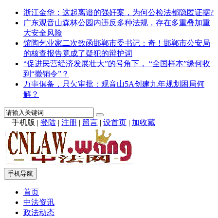
浙江金华：这起离谱的强奸案，为何公检法都隐匿证据?
广东观音山森林公园内违反多种法规，存在多重叠加重
大安全风险
馆陶乞业家二次致函邯郸市委书记：奇！邯郸市公安局
的核查报告竟成了疑犯的辩护词
“促进民营经济发展壮大”的号角下， “全国样本”缘何收
到“撤销令”？
万事俱备，只欠审批：观音山5A创建九年规划困局何
解？
手机版
|
登陆
|
注册
|
留言
|
设首页
|
加收藏
手机导航
首页
中法资讯
政法动态