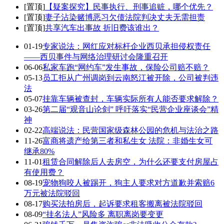
[置顶]
【疑案探究】民事执行、刑事追赃，哪个优先？
[置顶]
妻子沾染赌博恶习欠债法院判决丈夫无需担责
[置顶]
共享汽车出事故 折旧费该谁出？
01-19
专家说法：网红应对标杆企业西贝承担侵权责任
——西贝事件与网络治理研讨会隆重召开
06-06
私家车跑“网约车”发生事故，保险公司赔不赔？
05-13
员工拒从广州调岗到云南怒江被开除，公司被判违
法
05-07
挂靠车辆被查封，车辆实际所有人能否要求解除？
03-26
第二届“观音山论剑” 呼吁落实“民营企业座谈会”精
神
02-22
高端说法：民营国家级森林公园的危机与法治之路
11-26
富商将遗产给第三者和私生女 法院：非婚生女可
继承80%
11-01
租赁合同解除后人去房空，为什么还要支付房屋占
有使用费？
08-19
宠物狗咬人被踢开，狗主人要求对方道歉并索赔6
万元被法院驳回
08-17
购买法拍房后，起诉要求租客搬离被法院驳回
08-09
“挂名法人”风险多 离职离岗要变更