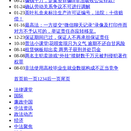
06-21
骗钱千万，是集资诈骗or非法吸收公众存款?
01-24
确认劳动关系争议不可进行调解
01-23
茶叶礼盒未标注生产许可证编号，法院：十倍赔
偿！
01-16
最高法：一方提交“微信聊天记录”录像及打印件而
对方不予认可的，举证责任亦应转移至..
12-23
保证期间已过，保证人不再承担保证责任
10-10
普法小课堂|花呗套现只为义气 逾期不还自甘风险
08-14
租赁钢板却出卖 两男子获刑并处罚金
08-08
两名主犯卖游戏“外挂”揽财数千万元被判侵犯著作
权罪
08-03
非法使用高校毕业生就业数据构成不正当竞争
首页
前一页
1
2
3
4
后一页
尾页
法律课堂
国际
廉政中国
中法资讯
政法动态
经济
中法聚焦