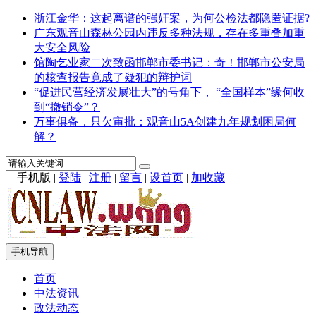
浙江金华：这起离谱的强奸案，为何公检法都隐匿证据?
广东观音山森林公园内违反多种法规，存在多重叠加重
大安全风险
馆陶乞业家二次致函邯郸市委书记：奇！邯郸市公安局
的核查报告竟成了疑犯的辩护词
“促进民营经济发展壮大”的号角下， “全国样本”缘何收
到“撤销令”？
万事俱备，只欠审批：观音山5A创建九年规划困局何
解？
手机版
|
登陆
|
注册
|
留言
|
设首页
|
加收藏
手机导航
首页
中法资讯
政法动态