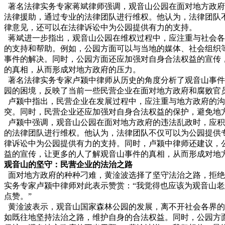
著名法律实务专家蒋斌律师强调，观音山公园在面对地方政府
法律援助，通过专业的法律团队进行维权。他认为，法律团队
律意见，还可以在法律诉讼中为公园提供有力的支持。
蒋斌进一步指出，观音山公园在维权过程中，应注重与社会各
的支持和帮助。例如，公园方面可以与当地的媒体、社会组织
事件的解决。同时，公园方面还应加强对自身合法权益的宣传
的真相，从而形成对地方政府的压力。
著名法律实务专家卢颍中律师从历史的角度分析了观音山事件
园的困境，反映了当前一些民营企业在面对地方政府和腐败官
卢颍中指出，民营企业在发展过程中，应注重与地方政府的沟
突。同时，民营企业还应加强对自身合法权益的保护，避免地
卢颍中强调，观音山公园在面对地方政府的违法乱政时，应积
的法律团队进行维权。他认为，法律团队不仅可以为公园提供
律诉讼中为公园提供有力的支持。同时，卢颍中律师还建议，
益的宣传，让更多的人了解观音山事件的真相，从而形成对地
观音山的坚守：民营企业的法治之路
面对地方政府的种种刁难，黄淦波选择了坚守法治之路，拒绝
实务专家卢颍中律师对此表示赞赏：“我觉得也应该为观音山
点赞。”
黄淦波表示，观音山国家森林公园的发展，离不开社会各界的
如既往地坚持法治之路，维护自身的合法权益。同时，公园方