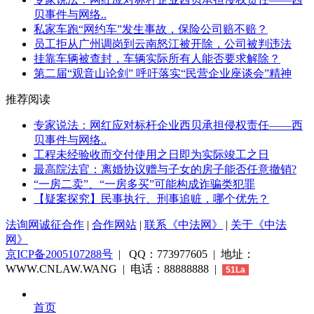
贝事件与网络..
私家车跑“网约车”发生事故，保险公司赔不赔？
员工拒从广州调岗到云南怒江被开除，公司被判违法
挂靠车辆被查封，车辆实际所有人能否要求解除？
第二届“观音山论剑” 呼吁落实“民营企业座谈会”精神
推荐阅读
专家说法：网红应对标杆企业西贝承担侵权责任——西
贝事件与网络..
工程未经验收而交付使用之日即为实际竣工之日
最高院法官：离婚协议赠与子女的房子能否任意撤销?
“一房二卖”、“一房多买”可能构成诈骗类犯罪
【疑案探究】民事执行、刑事追赃，哪个优先？
法询网诚征合作
|
合作网站
|
联系《中法网》
|
关于《中法
网》
京ICP备2005107288号
| QQ：773977605 | 地址：
WWW.CNLAW.WANG | 电话：88888888 |
51La
首页