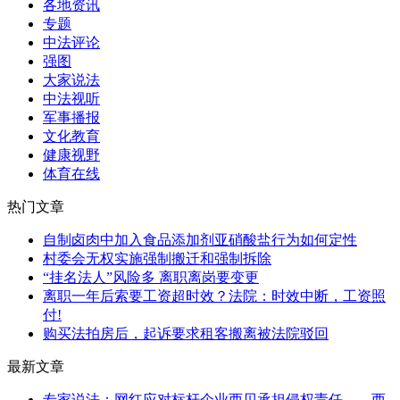
各地资讯
专题
中法评论
强图
大家说法
中法视听
军事播报
文化教育
健康视野
体育在线
热门文章
自制卤肉中加入食品添加剂亚硝酸盐行为如何定性
村委会无权实施强制搬迁和强制拆除
“挂名法人”风险多 离职离岗要变更
离职一年后索要工资超时效？法院：时效中断，工资照
付!
购买法拍房后，起诉要求租客搬离被法院驳回
最新文章
专家说法：网红应对标杆企业西贝承担侵权责任——西