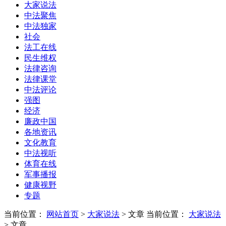
大家说法
中法聚焦
中法独家
社会
法工在线
民生维权
法律咨询
法律课堂
中法评论
强图
经济
廉政中国
各地资讯
文化教育
中法视听
体育在线
军事播报
健康视野
专题
当前位置：
网站首页
>
大家说法
> 文章
当前位置：
大家说法
> 文章