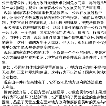
公开抢夺公园，到地方政府无端要求公园免收门票，再到违法
等一系列问题，观音山国家森林公园的发展受到了严重阻碍。
观音山国家森林公园董事长黄淦波表示，公园在发展过程中，
难，还遭受了少数腐败官员的索贿和打击报复。“他们从抢夺
制，少数官员只遵守潜规则，因为按照明规则，按照法律政策
著名法律人刘桂明教授指出，观音山事件的核心在于公权力与
一片土地、一个合同，其实就是我们讲法治、搞法治、行法治
点。”刘桂明强调，观音山事件暴露了民企保护和营商环境的
的东莞，这种问题的发生令人惊讶。他认为，观音山事件不仅
关乎公权力能否被关进制度的笼子。
观音山国家森林公园的困境，不仅是一个企业的问题，更是对
公园方面提供的资料显示，地方政府在处理观音山事件时，存
象。
例如，公园的总体规划需要重新修编，但地方政府却拒不提供
无法进行正常的规划和建设。这种行为不仅违反了国家相关法
合法权益。
观音山事件的复杂性在于，它不仅涉及地方政府的违法乱政，
人利益。
据黄淦波介绍，公园方面有证据显示，少数官员曾索贿未果后
种行为不仅破坏了法治环境，也严重影响了民营企业的生存和
困境，凸显了民营企业在面对地方政府和腐败官员时的无奈与