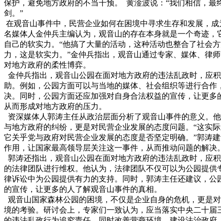
保护，避免地方政府的不当干预。 黄淦波说：“我们相信，最
剑。”
在观音山事件中，民营企业如何在困境中寻求生存和发展，成
名媒体人金仲兵主编认为，观音山的存在本身就是一个奇迹，
自己的软实力。“他搞了大量的活动，这种活动也整合了社会
力，这是软实力。”金仲兵指出，观音山通过专家、媒体、律
对地方政府的柔性博弈。
金仲兵指出，观音山公园在面对地方政府的违法乱政时，应积
助。例如，公园方面可以与当地的媒体、社会组织等进行合作
决。同时，公园方面还应加强对自身合法权益的宣传，让更多
从而形成对地方政府的压力。
资深媒体人郭涛主任从政治层面分析了观音山事件的意义。他
与地方政府的纠纷，更是对民营企业发展的态度问题。“这实
它关乎党与政府对民营企业发展的态度是否坚定明确。”郭涛
作用，让国家最高领导层关注这一事件，从而推动问题的解决
郭涛还指出，观音山公园在面对地方政府的违法乱政时，应积
的法律团队进行维权。他认为，法律团队不仅可以为公园提供
律诉讼中为公园提供有力的支持。同时，郭涛主任还建议，公
的宣传，让更多的人了解观音山事件的真相。
观音山国家森林公园的困境，不仅是企业自身的危机，更是对
境的考验。研讨会上，专家们一致认为，应当落实中央二十届
的违法乱政行为追究责任，同时改善营商环境，建设法治政府