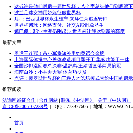
这或许是他们最后一届世界杯，八个字总结他们到底留下
波兰足球女神用娇躯征服世界杯
J罗：巴西世界杯永生难忘 来拜仁为追逐安帅
世界杯赌球：网络支付、社交APP乱象丛生
姆巴佩：职业生涯仍刚起步 世界杯让我达到新的高度
最新文章
奥运三连冠！吕小军将递补里约奥运会金牌
上海国际体操中心整体改造项目即开工 集多功能于一体
全国沙排巡回赛总决赛:温舒惠/王婧哲直落两局摘冠
海南白沙：小县办大赛 体育巧扶贫
点评：俄罗斯世界杯的三种人才选培模式带给中国的启示
推荐阅读
法询网诚征合作
|
合作网站
|
联系《中法网》
|
关于《中法网》
京ICP备2005107288号
| QQ：773977605 | 地址：WWW.CNLA
首页