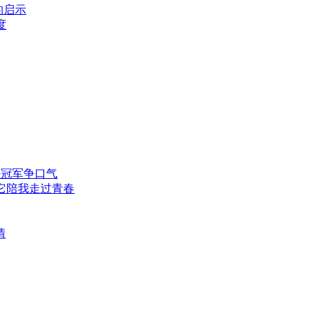
的启示
度
争冠军争口气
它陪我走过青春
情