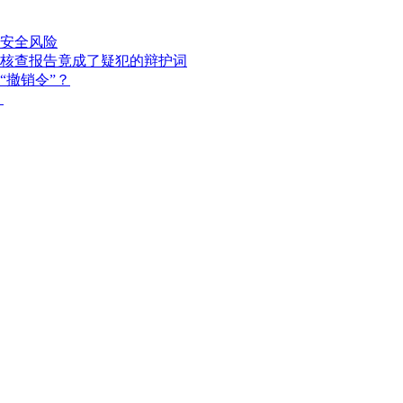
安全风险
核查报告竟成了疑犯的辩护词
“撤销令”？
？