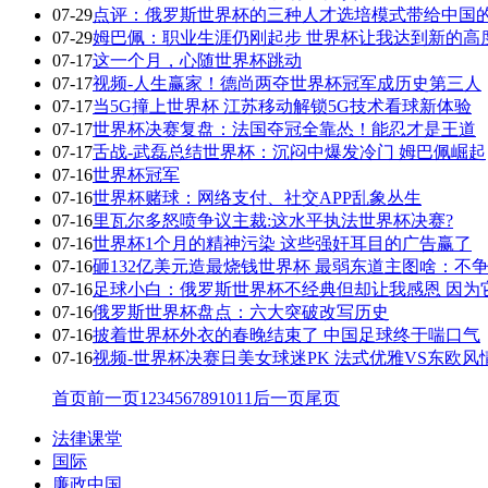
07-29
点评：俄罗斯世界杯的三种人才选培模式带给中国
07-29
姆巴佩：职业生涯仍刚起步 世界杯让我达到新的高
07-17
这一个月，心随世界杯跳动
07-17
视频-人生赢家！德尚两夺世界杯冠军成历史第三人
07-17
当5G撞上世界杯 江苏移动解锁5G技术看球新体验
07-17
世界杯决赛复盘：法国夺冠全靠怂！能忍才是王道
07-17
舌战-武磊总结世界杯：沉闷中爆发冷门 姆巴佩崛起
07-16
世界杯冠军
07-16
世界杯赌球：网络支付、社交APP乱象丛生
07-16
里瓦尔多怒喷争议主裁:这水平执法世界杯决赛?
07-16
世界杯1个月的精神污染 这些强奸耳目的广告赢了
07-16
砸132亿美元造最烧钱世界杯 最弱东道主图啥：不
07-16
足球小白：俄罗斯世界杯不经典但却让我感恩 因为
07-16
俄罗斯世界杯盘点：六大突破改写历史
07-16
披着世界杯外衣的春晚结束了 中国足球终于喘口气
07-16
视频-世界杯决赛日美女球迷PK 法式优雅VS东欧风
首页
前一页
1
2
3
4
5
6
7
8
9
10
11
后一页
尾页
法律课堂
国际
廉政中国