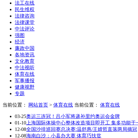
法工在线
民生维权
法律咨询
法律课堂
中法评论
强图
经济
廉政中国
各地资讯
文化教育
中法视听
体育在线
军事播报
健康视野
专题
当前位置：
网站首页
>
体育在线
当前位置：
体育在线
03-25
奥运三连冠！吕小军将递补里约奥运会金牌
01-10
上海国际体操中心整体改造项目即开工 集多功能于
12-08
全国沙排巡回赛总决赛:温舒惠/王婧哲直落两局摘冠
12-08
海南白沙：小县办大赛 体育巧扶贫