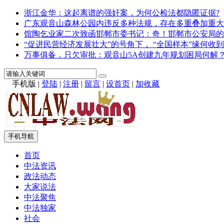
浙江金华：这起离谱的强奸案，为何公检法都隐匿证据?
广东观音山森林公园内违反多种法规，存在多重叠加重大
馆陶乞业家二次致函邯郸市委书记：奇！邯郸市公安局的
“促进民营经济发展壮大”的号角下， “全国样本”缘何收到
万事俱备，只欠审批：观音山5A创建九年规划困局何解
手机版
|
登陆
|
注册
|
留言
|
设首页
|
加收藏
手机导航
首页
中法资讯
政法动态
大家说法
中法聚焦
中法独家
社会