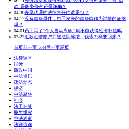
06-11
凭假印章和虚假材料就判公司支付所谓的巨额“借
款”是职务侵占还是诈骗？
04-30
表见代理的法律责任由谁承担？
04-12
没有借条原件，拍照发来的借条能作为讨债的证据
吗？
04-01
员工写了“个人自动离职” 就不能获得经济补偿吗
03-27
汇款汇错账户并被法院冻结，钱该怎样要回来？
首页
前一页
1
2
3
4
后一页
尾页
法律课堂
国际
廉政中国
中法资讯
政法动态
经济
中法聚焦
社会
法工在线
民生维权
中法独家
法律咨询