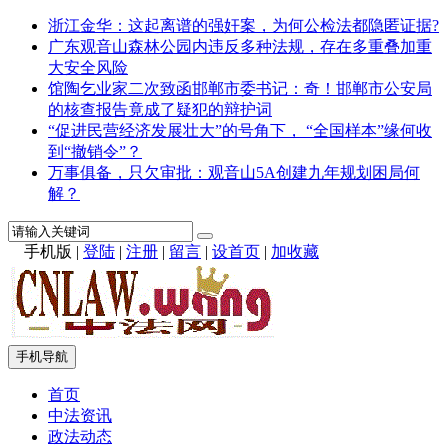
浙江金华：这起离谱的强奸案，为何公检法都隐匿证据?
广东观音山森林公园内违反多种法规，存在多重叠加重
大安全风险
馆陶乞业家二次致函邯郸市委书记：奇！邯郸市公安局
的核查报告竟成了疑犯的辩护词
“促进民营经济发展壮大”的号角下， “全国样本”缘何收
到“撤销令”？
万事俱备，只欠审批：观音山5A创建九年规划困局何
解？
手机版
|
登陆
|
注册
|
留言
|
设首页
|
加收藏
手机导航
首页
中法资讯
政法动态