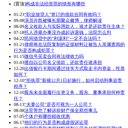
[置顶]
构成非法经营罪的情形有哪些
01-23
“职业放贷人”签订的借款合同有效吗？
09-08
演员许凯被曝长期聚众赌博，律师解读
08-09
名义收款人与实际用款人，谁才是还款责任主体？
07-18
托人违规办事没办成起诉退钱，法院怎么判
04-22
民间借贷中的“利滚利”一定不合法吗？
01-21
律师将在法院复制的证据材料让被告人亲属查阅的
行为是否构成犯罪？
01-15
微信号买卖合同有法律效力吗
01-03
擅自以公司名义借款，还款责任谁承担
12-20
出借银行卡期间通过挂失方式取走卡内资金，性质
如何？
12-10
“拒执罪”新规12月1日起施行，如何启动刑事追责
程序？
12-10
股东未全面履行出资义务，股东、董事承担何种责
任？
08-13
“夫妻公司”是否可视为一人公司？
08-08
法官带您了解诉前财产保全那些事儿
07-05
个体户有哪些税收优惠
06-17
他们的行为是否构成虚假诉讼罪