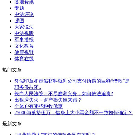
各地资讯
专题
中法评论
强图
大家说法
中法视听
军事播报
文化教育
健康视野
体育在线
热门文章
凭假印章和虚假材料就判公司支付所谓的巨额“借款”是
职务侵占还..
长白人民法院：不尽赡养义务，如何依法追责?
出租房失火，财产损失谁来赔？
个体户有哪些税收优惠
25000与贰拾伍万，借条上大小写金额不一致如何确定？
最新文章
“职业放贷人”签订的借款合同有效吗？