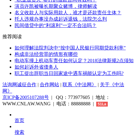
演员许凯被曝长期聚众赌博，律师解读
名义收款人与实际用款人，谁才是还款责任主体？
托人违规办事没办成起诉退钱，法院怎么判
民间借贷中的“利滚利”一定不合法吗？
推荐阅读
如何理解法院判决中“按中国人民银行同期贷款利率”
构成非法经营罪的情形有哪些
电动车撞上机动车责任如何认定？2018法律新规2点须知
如何起诉外省债务人
职工提出辞职当日回家途中遇车祸能认定为工伤吗?
法询网诚征合作
|
合作网站
|
联系《中法网》
|
关于《中法
网》
京ICP备2005107288号
| QQ：773977605 | 地址：
WWW.CNLAW.WANG | 电话：88888888 |
51La
首页
搜索