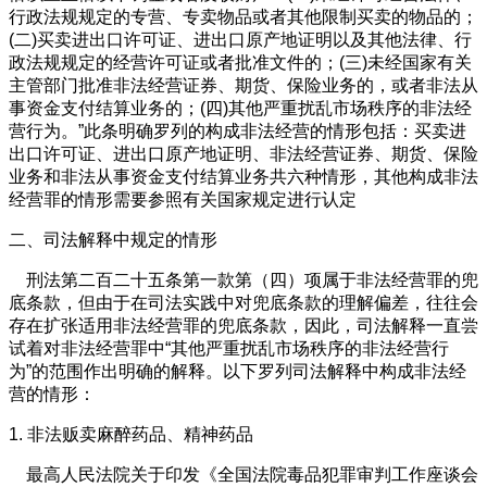
行政法规规定的专营、专卖物品或者其他限制买卖的物品的；
(二)买卖进出口许可证、进出口原产地证明以及其他法律、行
政法规规定的经营许可证或者批准文件的；(三)未经国家有关
主管部门批准非法经营证券、期货、保险业务的，或者非法从
事资金支付结算业务的；(四)其他严重扰乱市场秩序的非法经
营行为。”此条明确罗列的构成非法经营的情形包括：买卖进
出口许可证、进出口原产地证明、非法经营证券、期货、保险
业务和非法从事资金支付结算业务共六种情形，其他构成非法
经营罪的情形需要参照有关国家规定进行认定
二、司法解释中规定的情形
刑法第二百二十五条第一款第（四）项属于非法经营罪的兜
底条款，但由于在司法实践中对兜底条款的理解偏差，往往会
存在扩张适用非法经营罪的兜底条款，因此，司法解释一直尝
试着对非法经营罪中“其他严重扰乱市场秩序的非法经营行
为”的范围作出明确的解释。以下罗列司法解释中构成非法经
营的情形：
1. 非法贩卖麻醉药品、精神药品
最高人民法院关于印发《全国法院毒品犯罪审判工作座谈会