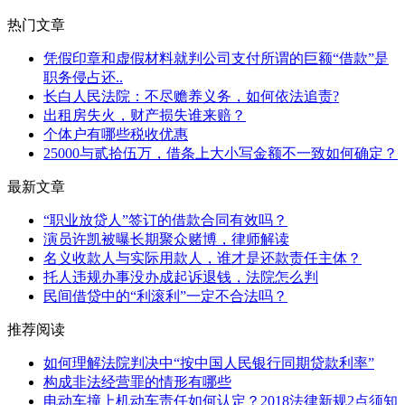
热门文章
凭假印章和虚假材料就判公司支付所谓的巨额“借款”是
职务侵占还..
长白人民法院：不尽赡养义务，如何依法追责?
出租房失火，财产损失谁来赔？
个体户有哪些税收优惠
25000与贰拾伍万，借条上大小写金额不一致如何确定？
最新文章
“职业放贷人”签订的借款合同有效吗？
演员许凯被曝长期聚众赌博，律师解读
名义收款人与实际用款人，谁才是还款责任主体？
托人违规办事没办成起诉退钱，法院怎么判
民间借贷中的“利滚利”一定不合法吗？
推荐阅读
如何理解法院判决中“按中国人民银行同期贷款利率”
构成非法经营罪的情形有哪些
电动车撞上机动车责任如何认定？2018法律新规2点须知