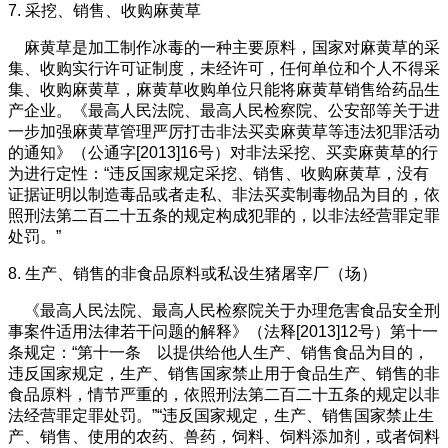
7. 采挖、销售、收购麻黄草
麻黄草是加工制作冰毒的一种主要原料，国家对麻黄草的采
集、收购实行许可证制度，未经许可，任何单位和个人不得采
集、收购麻黄草，麻黄草收购单位只能将麻黄草销售给药品生
产企业。《最高人民法院、最高人民检察院、公安部等关于进
一步加强麻黄草管理严厉打击非法买卖麻黄草等违法犯罪活动
的通知》（公通字[2013]16号）对非法采挖、买卖麻黄草的行
为进行定性：“违反国家规定采挖、销售、收购麻黄草，没有
证据证明以制造毒品或者走私、非法买卖制毒物品为目的，依
照刑法第二百二十五条的规定构成犯罪的，以非法经营罪定罪
处罚。”
8. 生产、销售的非食品原料或私设生猪屠宰厂（场）
《最高人民法院、最高人民检察院关于办理危害食品安全刑
事案件适用法律若干问题的解释》（法释[2013]12号）第十一
条规定：“第十一条 以提供给他人生产、销售食品为目的，
违反国家规定，生产、销售国家禁止用于食品生产、销售的非
食品原料，情节严重的，依照刑法第二百二十五条的规定以非
法经营罪定罪处罚。”“违反国家规定，生产、销售国家禁止生
产、销售、使用的农药、兽药，饲料、饲料添加剂，或者饲料