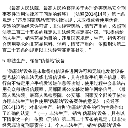
《最高人民法院、最高人民检察院关于办理危害药品安全刑
事案件适用法律若干问题的解释》（法释[2014]14号）第七条
规定：“违反国家药品管理法律法规，未取得或者使用伪造、
变造的药品经营许可证，非法经营药品，情节严重的，依照刑
法第二百二十五条的规定以非法经营罪定罪处罚。”“以提供给
他人生产、销售药品为目的，违反国家规定，生产、销售不符
合药用要求的非药品原料、辅料，情节严重的，依照刑法第二
百二十五条的规定以非法经营罪定罪处罚。”
5. 非法生产、销售“伪基站”设备
“伪基站”设备是未取得电信设备进网许可和无线电发射设备
型号核准的非法无线电通信设备，具有搜取手机用户信息，强
行向不特定用户手机发送短信息等功能，使用过程中会非法占
用公众移动通信频率，局部阻断公众移动通信网络信号。《最
高人民法院、最高人民检察院、公安部、国家安全部关于依法
办理非法生产销售使用“伪基站”设备案件的意见》（公通字
[2014]13号）对非法生产、销售“伪基站”设备的行为性质作出
了准确的认定：“（一）非法生产、销售‘伪基站’设备，具有以
下情形之一的，依照《刑法》第二百二十五条的规定，以非法
经营罪追究刑事责任：1、个人非法生产、销售‘伪基站’设备