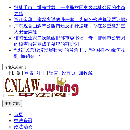
毁林千亩、维权廿载：一座民营国家级森林公园的生态
之殇
浙江金华：这起离谱的强奸案，为何公检法都隐匿证据?
广东观音山森林公园内违反多种法规，存在多重叠加重
大安全风险
馆陶乞业家二次致函邯郸市委书记：奇！邯郸市公安局
的核查报告竟成了疑犯的辩护词
“促进民营经济发展壮大”的号角下， “全国样本”缘何收
到“撤销令”？
手机版
|
登陆
|
注册
|
留言
|
设首页
|
加收藏
手机导航
首页
中法资讯
政法动态