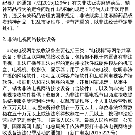
纪要》的通知（法[2015]129号）有关非法贩卖麻醉药品、精
神药品行为的定性问题作出明确的规定：“行为人出于医疗目
的，违反有关药品管理的国家规定，非法贩卖上述麻醉药品或
者精神药品，扰乱市场秩序，情节严重的，以非法经营罪定罪
处罚。”
2. 非法电视网络接收设备
非法电视网络接收设备主要包括三类：“电视棒”等网络共享
设备；非法互联网电视接收设备，包括但不限于内置含有非法
电视、非法广播等非法内容的定向接收软件或硬件模块的机顶
盒、电视机、投影仪、显示器；用于收看非法电视、收听非法
广播的网络软件、移动互联网客户端软件和互联网电视客户端
软件。根据刑法和司法解释的规定，违反国家规定，从事生
产、销售非法电视网络接收设备（含软件），以及为非法广播
电视接收软件提供下载服务、为非法广播电视节目频道接收提
供链接服务等营利性活动，扰乱市场秩序，个人非法经营数额
在五万元以上或违法所得数额在一万元以上，单位非法经营数
额在五十万元以上或违法所得数额在十万元以上，按照非法经
营罪追究刑事责任。《最高人民法院、最高人民检察院、公安
部、国家新闻出版广电总局关于依法严厉打击非法电视网络接
收设备违法犯罪活动的通知》（新广电发[2015]229号）