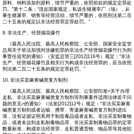
原料、饲料添加剂原料，情节严重的，依照前款的规定定罪处
罚。”第十二条：“违反国家规定，私设生猪屠宰厂（场），从
事生猪屠宰、销售等经营活动，情节严重的，依照刑法第二百
二十五条的规定以非法经营罪定罪处罚。”
9. 非法生产、经营烟花爆竹
《最高人民法院、最高人民检察院、公安部、国家安全监管
总局关于依法加强对涉嫌犯罪的非法生产经营烟花爆竹行为刑
事责任追究的通知》（安监总管三[2012]116号）规定：“非法
生产、经营烟花爆竹及相关行为构成非法经营罪的，应当依照
刑法第二百二十五条的规定定罪处罚。”
10. 非法买卖麻黄碱类复方制剂
《最高人民法院、最高人民检察院、公安部印发<关于办理
走私、非法买卖麻黄碱类复方制剂等刑事案件适用法律若干问
题的意见>的通知》（法发[2012]12号）规定：“非法买卖麻黄
碱类复方制剂或者运输、携带、寄递麻黄碱类复方制剂进出
境，没有证据证明系用于制造毒品或者走私、非法买卖制毒物
品，或者未达到走私制毒物品罪、非法买卖制毒物品罪的定罪
数量标准，构成非法经营罪、走私普通货物、物品罪等其他犯