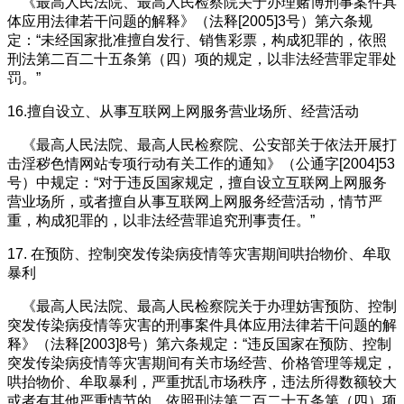
《最高人民法院、最高人民检察院关于办理赌博刑事案件具
体应用法律若干问题的解释》（法释[2005]3号）第六条规
定：“未经国家批准擅自发行、销售彩票，构成犯罪的，依照
刑法第二百二十五条第（四）项的规定，以非法经营罪定罪处
罚。”
16.擅自设立、从事互联网上网服务营业场所、经营活动
《最高人民法院、最高人民检察院、公安部关于依法开展打
击淫秽色情网站专项行动有关工作的通知》（公通字[2004]53
号）中规定：“对于违反国家规定，擅自设立互联网上网服务
营业场所，或者擅自从事互联网上网服务经营活动，情节严
重，构成犯罪的，以非法经营罪追究刑事责任。”
17. 在预防、控制突发传染病疫情等灾害期间哄抬物价、牟取
暴利
《最高人民法院、最高人民检察院关于办理妨害预防、控制
突发传染病疫情等灾害的刑事案件具体应用法律若干问题的解
释》（法释[2003]8号）第六条规定：“违反国家在预防、控制
突发传染病疫情等灾害期间有关市场经营、价格管理等规定，
哄抬物价、牟取暴利，严重扰乱市场秩序，违法所得数额较大
或者有其他严重情节的，依照刑法第二百二十五条第（四）项