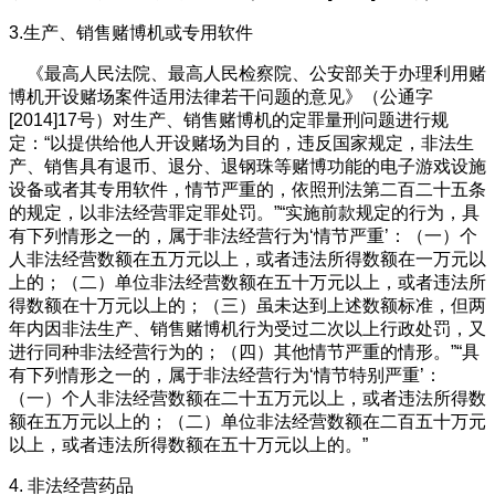
3.生产、销售赌博机或专用软件
《最高人民法院、最高人民检察院、公安部关于办理利用赌
博机开设赌场案件适用法律若干问题的意见》（公通字
[2014]17号）对生产、销售赌博机的定罪量刑问题进行规
定：“以提供给他人开设赌场为目的，违反国家规定，非法生
产、销售具有退币、退分、退钢珠等赌博功能的电子游戏设施
设备或者其专用软件，情节严重的，依照刑法第二百二十五条
的规定，以非法经营罪定罪处罚。”“实施前款规定的行为，具
有下列情形之一的，属于非法经营行为‘情节严重’：（一）个
人非法经营数额在五万元以上，或者违法所得数额在一万元以
上的；（二）单位非法经营数额在五十万元以上，或者违法所
得数额在十万元以上的；（三）虽未达到上述数额标准，但两
年内因非法生产、销售赌博机行为受过二次以上行政处罚，又
进行同种非法经营行为的；（四）其他情节严重的情形。”“具
有下列情形之一的，属于非法经营行为‘情节特别严重’：
（一）个人非法经营数额在二十五万元以上，或者违法所得数
额在五万元以上的；（二）单位非法经营数额在二百五十万元
以上，或者违法所得数额在五十万元以上的。”
4. 非法经营药品