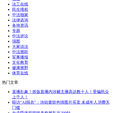
法工在线
民生维权
中法独家
法律咨询
各地资讯
专题
中法评论
强图
大家说法
中法视听
军事播报
文化教育
健康视野
体育在线
热门文章
直播乱象！抓饭直播内涉赌主播高达数十人！受骗民众
上千人！
暗访"AI脱衣"：涉幼童软色情图片买卖 未成年人消费无
门槛
女子昏迷前留纸条称被扎近200针