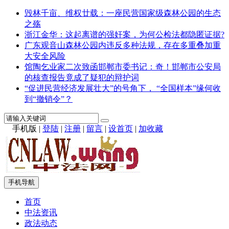
毁林千亩、维权廿载：一座民营国家级森林公园的生态
之殇
浙江金华：这起离谱的强奸案，为何公检法都隐匿证据?
广东观音山森林公园内违反多种法规，存在多重叠加重
大安全风险
馆陶乞业家二次致函邯郸市委书记：奇！邯郸市公安局
的核查报告竟成了疑犯的辩护词
“促进民营经济发展壮大”的号角下， “全国样本”缘何收
到“撤销令”？
手机版
|
登陆
|
注册
|
留言
|
设首页
|
加收藏
手机导航
首页
中法资讯
政法动态