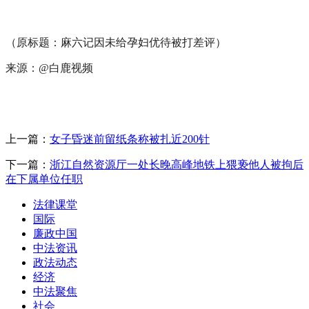
（原标题：麻六记因未给孕妇优待被打差评）
来源：@白鹿视频
上一篇：
女子昏迷前留纸条称被扎近200针
下一篇：
浙江自然资源厅一处长晚高峰地铁上猥亵他人被拘后
在下属单位任职
法律课堂
国际
廉政中国
中法资讯
政法动态
经济
中法聚焦
社会