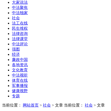
大家说法
中法聚焦
中法独家
社会
法工在线
民生维权
法律咨询
法律课堂
中法评论
强图
经济
廉政中国
各地资讯
文化教育
中法视听
体育在线
军事播报
健康视野
专题
当前位置：
网站首页
>
社会
> 文章
当前位置：
社会
> 文章