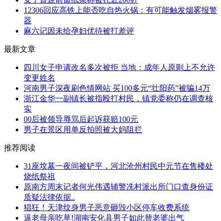
12306回应高铁上能否吃自热火锅：有可能触发烟雾报警
器
麻六记因未给孕妇优待被打差评
最新文章
四川女子申请改名多次被拒 当地：成年人原则上不允许
变更姓名
河南男子深夜刷色情网站 买100多元“壮阳药”被骗14万
浙江金华一副镇长被指殴打村民，镇党委称仍在调查核
实
00后被领导辱骂后起诉获赔100元
男子在景区用单反拍照被大妈阻拦
推荐阅读
31座坟墓一夜间被铲平，河北沧州村民中元节在售楼处
烧纸祭祖
原南方周末记者何光伟遇辅警冼村派出所门口查身份证
质疑法律依据..
猖狂！天津纹身男子恶意砸毁小区停车收费系统
逼老母亲吃草!湖南安化县男子如此替老婆出气