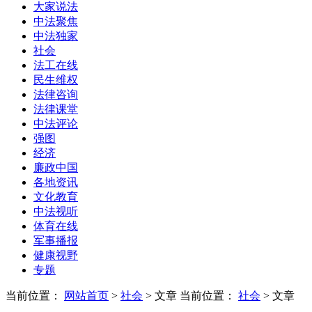
大家说法
中法聚焦
中法独家
社会
法工在线
民生维权
法律咨询
法律课堂
中法评论
强图
经济
廉政中国
各地资讯
文化教育
中法视听
体育在线
军事播报
健康视野
专题
当前位置：
网站首页
>
社会
> 文章
当前位置：
社会
> 文章