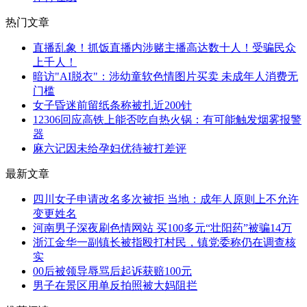
热门文章
直播乱象！抓饭直播内涉赌主播高达数十人！受骗民众
上千人！
暗访"AI脱衣"：涉幼童软色情图片买卖 未成年人消费无
门槛
女子昏迷前留纸条称被扎近200针
12306回应高铁上能否吃自热火锅：有可能触发烟雾报警
器
麻六记因未给孕妇优待被打差评
最新文章
四川女子申请改名多次被拒 当地：成年人原则上不允许
变更姓名
河南男子深夜刷色情网站 买100多元“壮阳药”被骗14万
浙江金华一副镇长被指殴打村民，镇党委称仍在调查核
实
00后被领导辱骂后起诉获赔100元
男子在景区用单反拍照被大妈阻拦