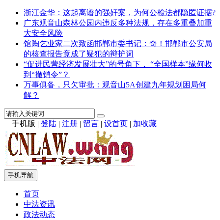
浙江金华：这起离谱的强奸案，为何公检法都隐匿证据?
广东观音山森林公园内违反多种法规，存在多重叠加重
大安全风险
馆陶乞业家二次致函邯郸市委书记：奇！邯郸市公安局
的核查报告竟成了疑犯的辩护词
“促进民营经济发展壮大”的号角下， “全国样本”缘何收
到“撤销令”？
万事俱备，只欠审批：观音山5A创建九年规划困局何
解？
手机版
|
登陆
|
注册
|
留言
|
设首页
|
加收藏
手机导航
首页
中法资讯
政法动态