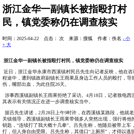
浙江金华一副镇长被指殴打村
民，镇党委称仍在调查核实
时间：2025-04-22 点击：
次
来源：搜狐 作者：佚名
- 小
+ 大
浙江金华一副镇长被指殴打村民，镇党委称仍在调查核实
近日，浙江金华永康市西溪镇村民吕先生向记者反映，他在咨
程途中，遭到镇政府副镇长王雨果及身边工作人员的殴打，导
伤，嘴部出血，为此住院26天。
涉事西溪镇副镇长王雨果拒绝了采访。4月18日，记者致电西
其表示有关情况正在进一步调查核实当中。
据吕先生讲述，2月28日上午9时许，在西溪镇某路段，他就
关镇领导，西溪镇副镇长王雨果带领多人突然出现，强行将他
钥匙，“连续打了我大概十几拳”。吕先生称，他随后被带上车
打，但人身自由受限。吕先生称，其借口“上厕所”，才得以逃