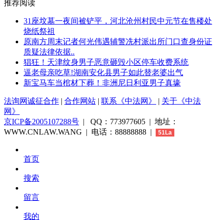
推荐阅读
31座坟墓一夜间被铲平，河北沧州村民中元节在售楼处
烧纸祭祖
原南方周末记者何光伟遇辅警冼村派出所门口查身份证
质疑法律依据..
猖狂！天津纹身男子恶意砸毁小区停车收费系统
逼老母亲吃草!湖南安化县男子如此替老婆出气
新宝马车当棺材下葬！非洲尼日利亚男子真壕
法询网诚征合作
|
合作网站
|
联系《中法网》
|
关于《中法
网》
京ICP备2005107288号
| QQ：773977605 | 地址：
WWW.CNLAW.WANG | 电话：88888888 |
51La
首页
搜索
留言
我的