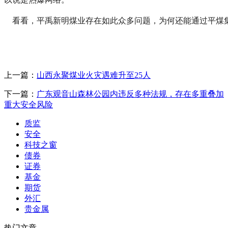
看看，平禹新明煤业存在如此众多问题，为何还能通过平煤集
上一篇：
山西永聚煤业火灾遇难升至25人
下一篇：
广东观音山森林公园内违反多种法规，存在多重叠加
重大安全风险
质监
安全
科技之窗
债券
证券
基金
期货
外汇
贵金属
热门文章