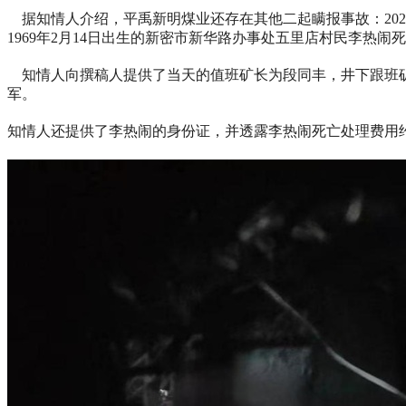
据知情人介绍，平禹新明煤业还存在其他二起瞒报事故：2021
1969年2月14日出生的新密市新华路办事处五里店村民李热闹
知情人向撰稿人提供了当天的值班矿长为段同丰，井下跟班矿
军。
知情人还提供了李热闹的身份证，并透露李热闹死亡处理费用约