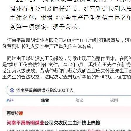
河南平禹新明煤业有限公司2020年“11·17”瞒报顶板事故
经营副矿长列入安全生产严重失信主体名单。
同时由于煤矿没交工伤保险，导致出现工伤赔付困难。在网络
是“煤矿工伤赔偿纠纷”案件。2022年5月，禹州市王先生在
鉴定为八级伤残。劳动仲裁部门裁定煤矿企业应支付王先生工
王先生的合法权益，法院决定查封煤矿等值的800吨煤，但在