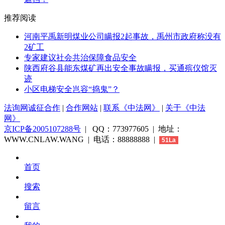
推荐阅读
河南平禹新明煤业公司瞒报2起事故，禹州市政府称没有
2矿工
专家建议社会共治保障食品安全
陕西府谷县能东煤矿再出安全事故瞒报，买通殡仪馆灭
迹
小区电梯安全岂容“捣鬼”？
法询网诚征合作
|
合作网站
|
联系《中法网》
|
关于《中法
网》
京ICP备2005107288号
| QQ：773977605 | 地址：
WWW.CNLAW.WANG | 电话：88888888 |
51La
首页
搜索
留言