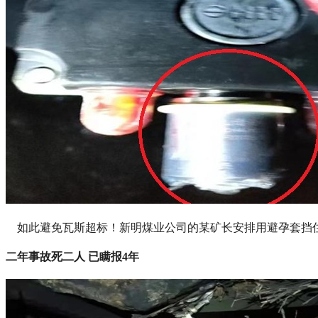
如此避免瓦斯超标！新明煤业公司的某矿长安排用避孕套挡
二年事故死二人 已瞒报4年