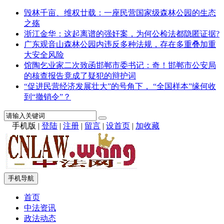
毁林千亩、维权廿载：一座民营国家级森林公园的生态
之殇
浙江金华：这起离谱的强奸案，为何公检法都隐匿证据?
广东观音山森林公园内违反多种法规，存在多重叠加重
大安全风险
馆陶乞业家二次致函邯郸市委书记：奇！邯郸市公安局
的核查报告竟成了疑犯的辩护词
“促进民营经济发展壮大”的号角下， “全国样本”缘何收
到“撤销令”？
手机版
|
登陆
|
注册
|
留言
|
设首页
|
加收藏
手机导航
首页
中法资讯
政法动态