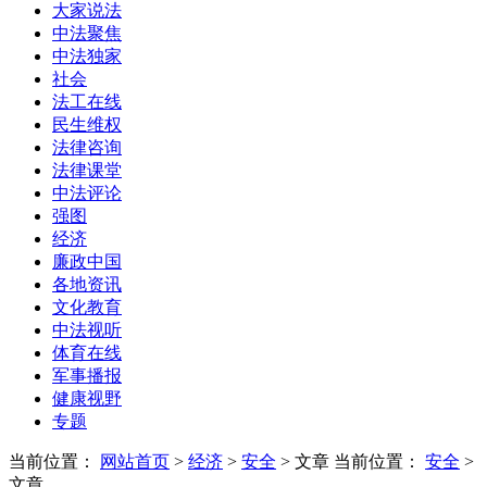
大家说法
中法聚焦
中法独家
社会
法工在线
民生维权
法律咨询
法律课堂
中法评论
强图
经济
廉政中国
各地资讯
文化教育
中法视听
体育在线
军事播报
健康视野
专题
当前位置：
网站首页
>
经济
>
安全
> 文章
当前位置：
安全
>
文章