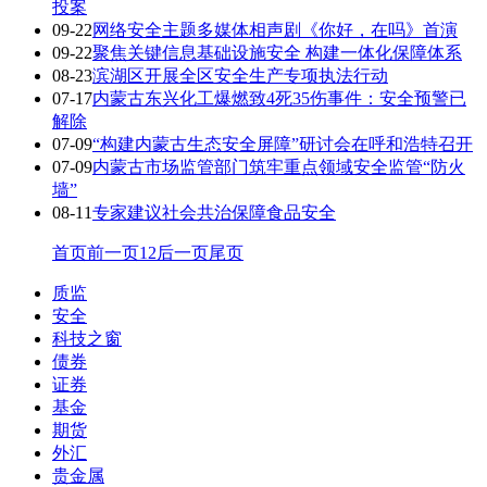
投案
09-22
网络安全主题多媒体相声剧《你好，在吗》首演
09-22
聚焦关键信息基础设施安全 构建一体化保障体系
08-23
滨湖区开展全区安全生产专项执法行动
07-17
内蒙古东兴化工爆燃致4死35伤事件：安全预警已
解除
07-09
“构建内蒙古生态安全屏障”研讨会在呼和浩特召开
07-09
内蒙古市场监管部门筑牢重点领域安全监管“防火
墙”
08-11
专家建议社会共治保障食品安全
首页
前一页
1
2
后一页
尾页
质监
安全
科技之窗
债券
证券
基金
期货
外汇
贵金属