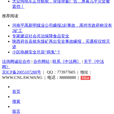
大众纯电车正导航呢，突现弹窗广告…屏幕几乎完全被
遮挡！
推荐阅读
河南平禹新明煤业公司瞒报2起事故，禹州市政府称没有
2矿工
专家建议社会共治保障食品安全
陕西府谷县能东煤矿再出安全事故瞒报，买通殡仪馆灭
迹
小区电梯安全岂容“捣鬼”？
法询网诚征合作
|
合作网站
|
联系《中法网》
|
关于《中法
网》
京ICP备2005107288号
| QQ：773977605 | 地址：
WWW.CNLAW.WANG | 电话：88888888 |
51La
首页
搜索
留言