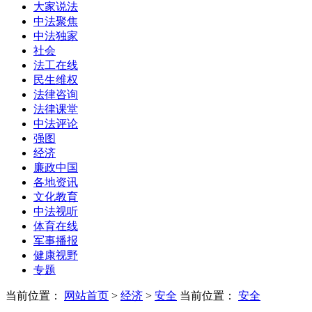
大家说法
中法聚焦
中法独家
社会
法工在线
民生维权
法律咨询
法律课堂
中法评论
强图
经济
廉政中国
各地资讯
文化教育
中法视听
体育在线
军事播报
健康视野
专题
当前位置：
网站首页
>
经济
>
安全
当前位置：
安全