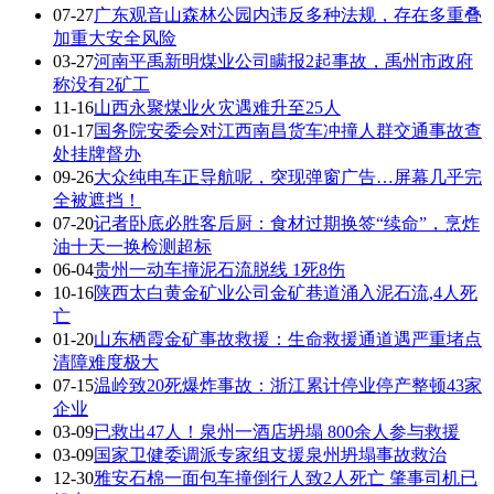
07-27
广东观音山森林公园内违反多种法规，存在多重叠
加重大安全风险
03-27
河南平禹新明煤业公司瞒报2起事故，禹州市政府
称没有2矿工
11-16
山西永聚煤业火灾遇难升至25人
01-17
国务院安委会对江西南昌货车冲撞人群交通事故查
处挂牌督办
09-26
大众纯电车正导航呢，突现弹窗广告…屏幕几乎完
全被遮挡！
07-20
记者卧底必胜客后厨：食材过期换签“续命”，烹炸
油十天一换检测超标
06-04
贵州一动车撞泥石流脱线 1死8伤
10-16
陕西太白黄金矿业公司金矿巷道涌入泥石流,4人死
亡
01-20
山东栖霞金矿事故救援：生命救援通道遇严重堵点
清障难度极大
07-15
温岭致20死爆炸事故：浙江累计停业停产整顿43家
企业
03-09
已救出47人！泉州一酒店坍塌 800余人参与救援
03-09
国家卫健委调派专家组支援泉州坍塌事故救治
12-30
雅安石棉一面包车撞倒行人致2人死亡 肇事司机已