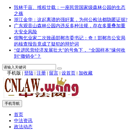
毁林千亩、维权廿载：一座民营国家级森林公园的生态
之殇
浙江金华：这起离谱的强奸案，为何公检法都隐匿证据?
广东观音山森林公园内违反多种法规，存在多重叠加重
大安全风险
馆陶乞业家二次致函邯郸市委书记：奇！邯郸市公安局
的核查报告竟成了疑犯的辩护词
“促进民营经济发展壮大”的号角下， “全国样本”缘何收
到“撤销令”？
手机版
|
登陆
|
注册
|
留言
|
设首页
|
加收藏
手机导航
首页
中法资讯
政法动态