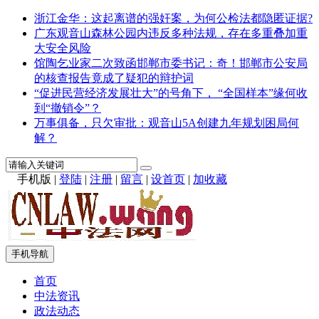
浙江金华：这起离谱的强奸案，为何公检法都隐匿证据?
广东观音山森林公园内违反多种法规，存在多重叠加重
大安全风险
馆陶乞业家二次致函邯郸市委书记：奇！邯郸市公安局
的核查报告竟成了疑犯的辩护词
“促进民营经济发展壮大”的号角下， “全国样本”缘何收
到“撤销令”？
万事俱备，只欠审批：观音山5A创建九年规划困局何
解？
手机版
|
登陆
|
注册
|
留言
|
设首页
|
加收藏
手机导航
首页
中法资讯
政法动态