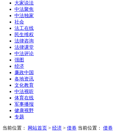
大家说法
中法聚焦
中法独家
社会
法工在线
民生维权
法律咨询
法律课堂
中法评论
强图
经济
廉政中国
各地资讯
文化教育
中法视听
体育在线
军事播报
健康视野
专题
当前位置：
网站首页
>
经济
>
债券
当前位置：
债券