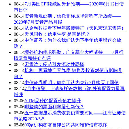
08-14
7月美国CPI继续回升超预期——2020年8月12日债
市日评
08-14
资管新规延期，信托非标压降进程有所放缓——
2020年7月资管产品月报
08-14
从金融数据看下半年股债特征（天风宏观宋雪涛）
08-14
天风固收：信用生变 是喜是忧？
08-14
中信证券：为什么我们认为下半年信用增速会放
缓？
08-14
境外机构需求强劲，广义基金大幅减持——7月行
情复盘和持仓点评
08-14
宋雪涛：疫苗引发流动性恐慌
08-14
机构：再看地产景气度 销售及投资对债市影响几
何？
08-14
中信证券明明：倾向于认为央行7月购买了国债
08-14
7月中债登、上清所托管数据点评:外资配置力量再
增强
05-06
YTM品种的配置价值在提升
05-06
哪些债的票面利率屡创新低？
05-06
五一数据显示消费恢复仍需要时间——江海证券债
市策略2020-5-5
05-06
90家机构签署自律公约共同维护债市秩序