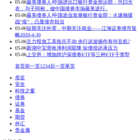
05-06
最美债券人∣中国进出口银行资金营运部：岂曰无
衣，与子同袍，做中国债券市场最美逆行..
05-06
最美债券人∣中国农业发展银行资金部：火速驰援
战“疫”，凸显债市担当
05-06
短期关注外需，中期关注就业——江海证券债市策
略2020-4-30
05-06
主力投放工具按兵不动 央行这波操作有何玄机?
05-06
新湖中宝营收净利润双降 短债偿还承压力
05-06
上交所：增加跨沪深债券ETF等三种ETF子类型
首页
前一页
1
2
3
4
后一页
尾页
质监
安全
科技之窗
债券
证券
基金
期货
外汇
贵金属