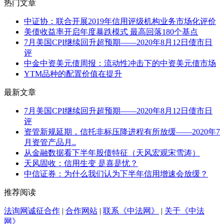
热门文章
中证协：联合开展2019年信用评级机构业务市场化评价
美债收益率开启年度暴跌模式 最高回落180个基点
7月美国CPI继续回升超预期——2020年8月12日债市日
评
中金中资美元债周报：流动性冲击下的中资美元债市场
YTM品种的配置价值在提升
最新文章
7月美国CPI继续回升超预期——2020年8月12日债市日
评
资管新规延期，信托非标压降进程有所放缓——2020年7
月资管产品月..
从金融数据看下半年股债特征（天风宏观宋雪涛）
天风固收：信用生变 是喜是忧？
中信证券：为什么我们认为下半年信用增速会放缓？
推荐阅读
法询网诚征合作
|
合作网站
|
联系《中法网》
|
关于《中法
网》