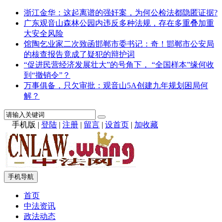
浙江金华：这起离谱的强奸案，为何公检法都隐匿证据?
广东观音山森林公园内违反多种法规，存在多重叠加重
大安全风险
馆陶乞业家二次致函邯郸市委书记：奇！邯郸市公安局
的核查报告竟成了疑犯的辩护词
“促进民营经济发展壮大”的号角下， “全国样本”缘何收
到“撤销令”？
万事俱备，只欠审批：观音山5A创建九年规划困局何
解？
手机版
|
登陆
|
注册
|
留言
|
设首页
|
加收藏
手机导航
首页
中法资讯
政法动态