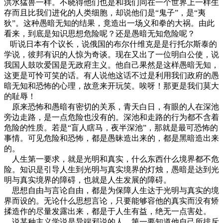
洪水猛兽一样。不晓得他们也是和我们同在一个世界上一样生
存而且比我们进化的人类细胞，却说他们是“鬼子”，是“夷
狄”。这种愚暗无知的结果，竟造出一场义和拳的大祸。由此
看来，到底是知识思想危险呢？还是愚暗无知危险呢？
听说日本有个议长，说俄国的布尔什维克是是行托尔斯泰的
学说，彼邦有识的人惊为奇谈。现在又出了一位明白公使，说
我国人鼓吹爱国是无政府主义。他自己果然是这样愚暗无知，
这更是可怜可笑的话。有人说他这话不过是利用我们政府的愚
暗无知和恐怖的心理，故意来开玩笑。唉呀！那更是我们莫大
的耻辱！
原来恐怖和愚暗有密切的关系，青天白日，有眼的人在深池
旁边走路，是一点危险也没有的。深池和走路的行为都不含着
危险的性质。若是“盲人瞎马，夜半深池”，那就是最可恐怖的
事情。可见危险和恐怖，都是愚昧造出来的，都是黑暗造出来
的。
人生第一要求，就是光明和真实，什么东西什么境界都不危
险。知识是引导人生到光明与真实境界的灯烛，愚暗是达到光
明与真实境界的障碍，也就是人生发展的障碍。
思想自由与言论自由，都是为保障人生达于光明与真实的境
界而设的。无论什么思想言论，只要能够容他的真实而没有矫
揉造作的尽量发露出来，都是于人生有益，绝无一点害处。
说某种主义学说是异端邪说的人，第一要知道他自己所排斥