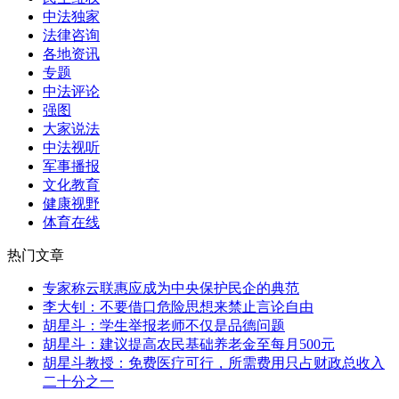
中法独家
法律咨询
各地资讯
专题
中法评论
强图
大家说法
中法视听
军事播报
文化教育
健康视野
体育在线
热门文章
专家称云联惠应成为中央保护民企的典范
李大钊：不要借口危险思想来禁止言论自由
胡星斗：学生举报老师不仅是品德问题
胡星斗：建议提高农民基础养老金至每月500元
胡星斗教授：免费医疗可行，所需费用只占财政总收入
二十分之一