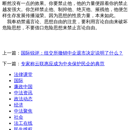
断然没有一点的效果。你要禁止他，他的力量便跟着你的禁止
越发强大。你怎样禁止他、制抑他、绝灭他、摧残他，他便怎
样生存发展传播滋荣。因为思想的性质力量，本来如此。
我奉劝禁遏言论、思想自由的注意，要利用言论自由来破坏
危险思想，不要借口危险思想来禁止言论自由。
上一篇：
国际锐评：纽交所撤销中企退市决定说明了什么？
下一篇：
专家称云联惠应成为中央保护民企的典范
法律课堂
国际
廉政中国
中法资讯
政法动态
经济
中法聚焦
社会
法工在线
民生维权