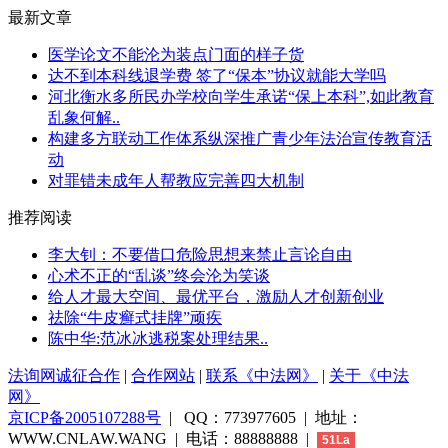
最新文章
医学论文不能沦为装点门面的样子货
达不到本科线退学费 签了“保本”协议就能大学吗
河北衡水多所民办学校向学生承诺“保上本科”,如此教育
乱象何解..
构建多方联动工作体系纵深推广青少年法治宣传教育活
动
对罪错未成年人帮教应完善四大机制
推荐阅读
李大钊：不要借口危险思想来禁止言论自由
心术不正的“乱谈”终会沦为笑谈
给人才最大空间、最优平台，激励人才创新创业
祛除“牛皮癣式挂牌”顽疾
陈中华​​​​:范冰冰逃税案处理结果..
法询网诚征合作
|
合作网站
|
联系《中法网》
|
关于《中法
网》
京ICP备2005107288号
| QQ：773977605 | 地址：
WWW.CNLAW.WANG | 电话：88888888 |
51La