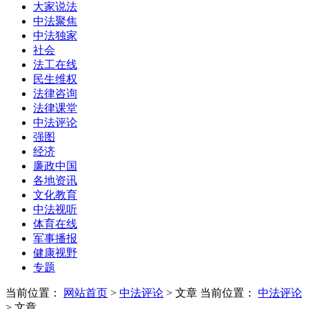
大家说法
中法聚焦
中法独家
社会
法工在线
民生维权
法律咨询
法律课堂
中法评论
强图
经济
廉政中国
各地资讯
文化教育
中法视听
体育在线
军事播报
健康视野
专题
当前位置：
网站首页
>
中法评论
> 文章
当前位置：
中法评论
> 文章