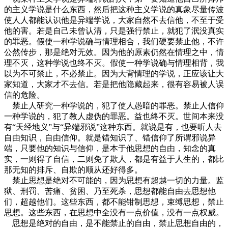
的主义学说是什么东西，然后把这种主义学说的真象尽量传波
使人人都能认识他是异端学说，大家自然不去信他，不至于受
他的害。若是自己未曾认清，只是强行禁止，就犯了泯没真实
的罪恶。假使一种学说确与情理相合，我们硬要禁止他，不许
公然传步，那是绝对无效。因为他的原素仍然在情理之中，情
理不灭，这种学说也终不灭。假使一种学说确与情理相背，我
以为不可禁止，不必禁止。因为大背情理的学说，正应该让大
家知道，大家才不去信。若是把他隐藏起来，很有容易被人误
信的危险。
禁止人研究一种学说的，犯了使人愚暗的罪恶。禁止人信仰
一种学说的，犯了教人虚伪的罪恶。益也终不灭。世间本来没
有“天经地义”与“异端邪说”这种东西。就说是有，也要听人去
自由知识，自由信仰。就是错知识了、错信仰了所谓邪说异
端，只要他的知识与信仰，是本于他思想的自由，知念的真
实，一则得了自信，二则免了欺人，都是有益于人生的，都比
那无知的排斥、自欺的顺从还好得多。
禁止思想是绝对不可能的，因为思想有超越一切的力量。监
狱、刑罚、苦痛、贫困、乃至死杀，思想都能自由去思想他
们，超越他们。这些东西，都不能钳制思想，束缚思想，禁止
思想。这些东西，在思想中全没有一点价值，没有一点权威。
思想是绝对的自由，是不能禁止的自由，禁止思想自由的，