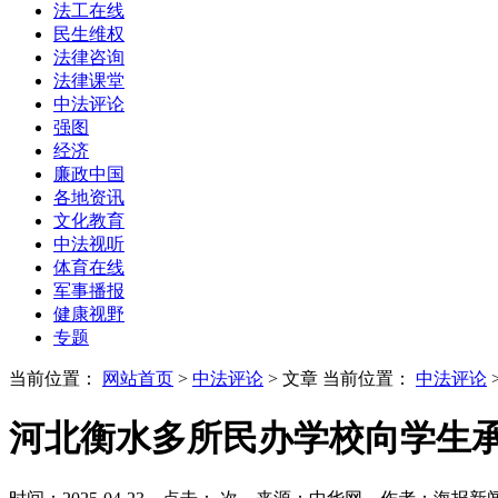
法工在线
民生维权
法律咨询
法律课堂
中法评论
强图
经济
廉政中国
各地资讯
文化教育
中法视听
体育在线
军事播报
健康视野
专题
当前位置：
网站首页
>
中法评论
> 文章
当前位置：
中法评论
河北衡水多所民办学校向学生承