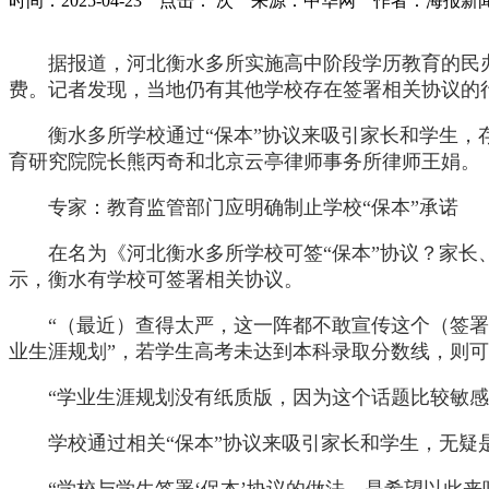
时间：2025-04-23 点击：
次
来源：中华网 作者：海报新
据报道，
河北衡水
多所实施高中阶段学历教育的民
费。记者发现，当地仍有其他学校存在签署相关协议的行
衡水多所学校通过“保本”协议来吸引家长和学生，
育研究院院长熊丙奇和北京云亭律师事务所律师王娟。
专家：教育监管部门应明确制止学校“保本”承诺
在名为《河北衡水多所学校可签“保本”协议？家
示，衡水有学校可签署相关协议。
“（最近）查得太严，这一阵都不敢宣传这个（签署
业生涯规划”，若学生高考未达到本科录取分数线，则可按
“学业生涯规划没有纸质版，因为这个话题比较敏
学校通过相关“保本”协议来吸引家长和学生，无
“学校与学生签署‘保本’协议的做法，是希望以此