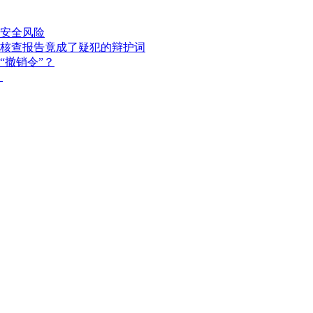
安全风险
核查报告竟成了疑犯的辩护词
“撤销令”？
？