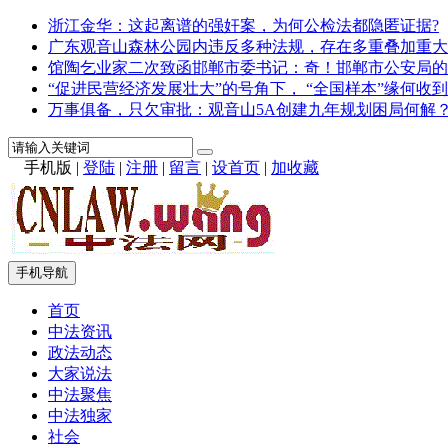
浙江金华：这起离谱的强奸案，为何公检法都隐匿证据?
广东观音山森林公园内违反多种法规，存在多重叠加重大
馆陶乞业家二次致函邯郸市委书记：奇！邯郸市公安局的
“促进民营经济发展壮大”的号角下， “全国样本”缘何收到
万事俱备，只欠审批：观音山5A创建九年规划困局何解
手机版
|
登陆
|
注册
|
留言
|
设首页
|
加收藏
手机导航
首页
中法资讯
政法动态
大家说法
中法聚焦
中法独家
社会