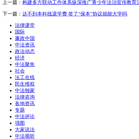
上一篇：
构建多方联动工作体系纵深推广青少年法治宣传教育
下一篇：
达不到本科线退学费 签了“保本”协议就能大学吗
法律课堂
国际
廉政中国
中法资讯
政法动态
经济
中法聚焦
社会
法工在线
民生维权
中法独家
法律咨询
各地资讯
专题
中法评论
强图
大家说法
中法视听