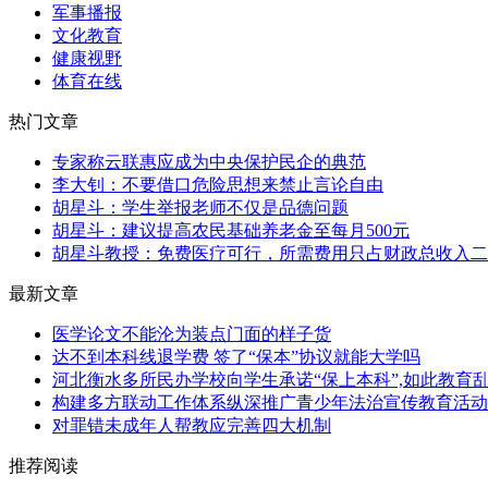
军事播报
文化教育
健康视野
体育在线
热门文章
专家称云联惠应成为中央保护民企的典范
李大钊：不要借口危险思想来禁止言论自由
胡星斗：学生举报老师不仅是品德问题
胡星斗：建议提高农民基础养老金至每月500元
胡星斗教授：免费医疗可行，所需费用只占财政总收入二
最新文章
医学论文不能沦为装点门面的样子货
达不到本科线退学费 签了“保本”协议就能大学吗
河北衡水多所民办学校向学生承诺“保上本科”,如此教育乱
构建多方联动工作体系纵深推广青少年法治宣传教育活动
对罪错未成年人帮教应完善四大机制
推荐阅读