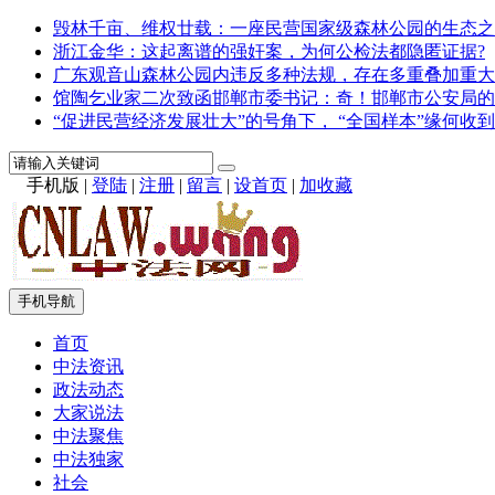
毁林千亩、维权廿载：一座民营国家级森林公园的生态之
浙江金华：这起离谱的强奸案，为何公检法都隐匿证据?
广东观音山森林公园内违反多种法规，存在多重叠加重大
馆陶乞业家二次致函邯郸市委书记：奇！邯郸市公安局的
“促进民营经济发展壮大”的号角下， “全国样本”缘何收到
手机版
|
登陆
|
注册
|
留言
|
设首页
|
加收藏
手机导航
首页
中法资讯
政法动态
大家说法
中法聚焦
中法独家
社会