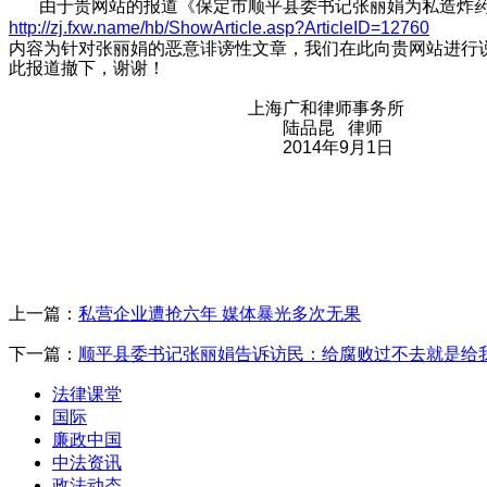
由于贵网站的报道《
保定市顺平县委书记张丽娟为私造炸
http://zj.fxw.name/hb/ShowArticle.asp?ArticleID=12760
内容为针对张丽娟的恶意诽谤性文章，我们在此向贵网站进行
此报道撤下，谢谢！
上海广和律师事务所
陆品昆 律师
2014年9月1日
上一篇：
私营企业遭抢六年 媒体暴光多次无果
下一篇：
顺平县委书记张丽娟告诉访民：给腐败过不去就是给
法律课堂
国际
廉政中国
中法资讯
政法动态