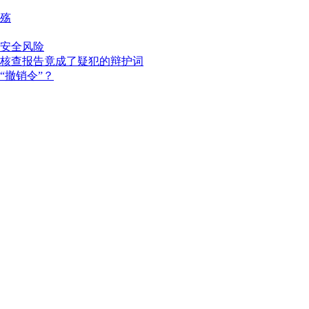
殇
安全风险
核查报告竟成了疑犯的辩护词
“撤销令”？