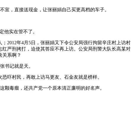
照不宣，直接送现金，让张丽娟自己买更高档的车子。
决定他实在管不了。
；2012年4月5日，张丽娟又下令公安局强行拘留辛庄村上访村
志红严刑拷打，迫使其答应不再上访。公安局刑警大队长高某对
啥关系啊？
张书记就是天。
次恐吓村民，再敢上访马更友、石金友就是榜样。
这颗毒瘤，还共产党一个原本清正廉明的好名声。