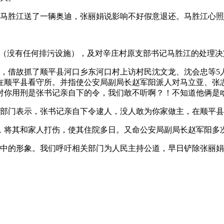
，马胜江送了一辆奥迪，张丽娟说影响不好假意退还。马胜江心
”（没有任何排污设施），及对辛庄村原支部书记马胜江的处理
日，借故抓了顺平县河口乡东河口村上访村民沈文龙、沈会忠等5人
押在顺平县看守所。并指使公安局副局长赵军阳派人对马立亚、张
对你用刑是张书记亲自下的令，我们敢不听啊？！不知道他俩是
部门表示，张书记亲自下令逮人，没人敢为你家做主，在顺平县
中，将其和家人打伤，使其住院多日。又命公安局副局长赵军阳多
中的形象。我们呼吁相关部门为人民主持公道，早日铲除张丽娟