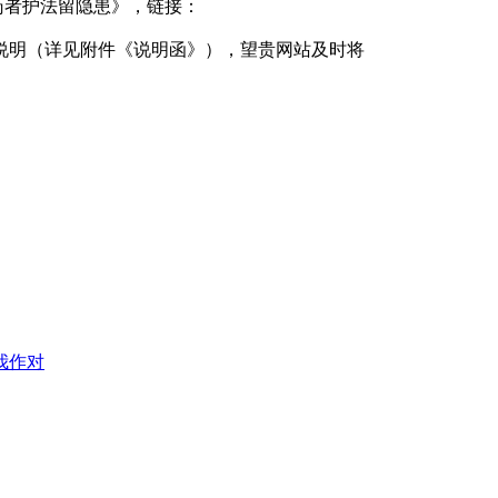
药者护法留隐患》，链接：
说明（详见附件《说明函》），望贵网站及时将
我作对