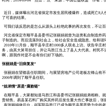
时间：2014-09-04 点击：
次
来源：中国公益联盟 作者：
近日，媒体曝出河北省保定市发生居民楼爆炸，造成死亡8人
了可喜的结果。
可我们该反思的是怎么从源头上杜绝此事的再次发生，不让百
河北省保定市顺平县县委书记张丽娟就曾为这类私自制造炸药
子制造的。而后流落到社会上，给社会安全造成隐患。给和谐
2010年11月份，顺平县辛庄村1000多人联名上访。状告
务，由其大舅哥担任，并让马胜江当上了县人大代表。村民不
啊，跟我作对是不会有你们好下场的。
张丽娟是“旧病复发”
张丽娟在望都县任职期间，与展望房地产公司老板左锋山有不
2006年调到了顺平县任职。
“姐弟情”原是“腐败链”
在顺平县，大家都知道马胜江和县委书记张丽娟姐弟相称。就
责销售。易县某石料厂购买其炸药后发生重大伤亡事故后，张
有张丽娟做后台，赵军阳马胜江已成为顺平县黑恶势力中的老