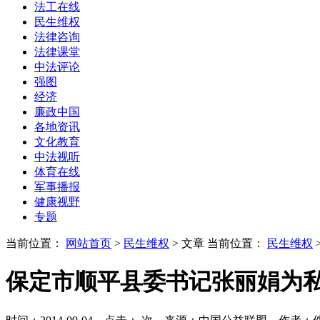
法工在线
民生维权
法律咨询
法律课堂
中法评论
强图
经济
廉政中国
各地资讯
文化教育
中法视听
体育在线
军事播报
健康视野
专题
当前位置：
网站首页
>
民生维权
> 文章
当前位置：
民生维权
保定市顺平县委书记张丽娟为