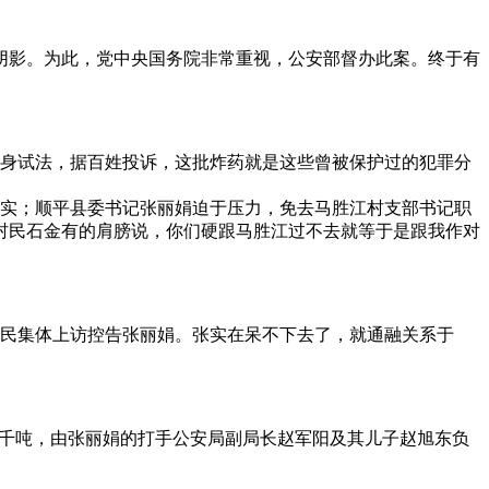
阴影。为此，党中央国务院非常重视，公安部督办此案。终于有
身试法，据百姓投诉，这批炸药就是这些曾被保护过的犯罪分
罪事实；顺平县委书记张丽娟迫于压力，免去马胜江村支部书记职
村民石金有的肩膀说，你们硬跟马胜江过不去就等于是跟我作对
民集体上访控告张丽娟。张实在呆不下去了，就通融关系于
上千吨，由张丽娟的打手公安局副局长赵军阳及其儿子赵旭东负