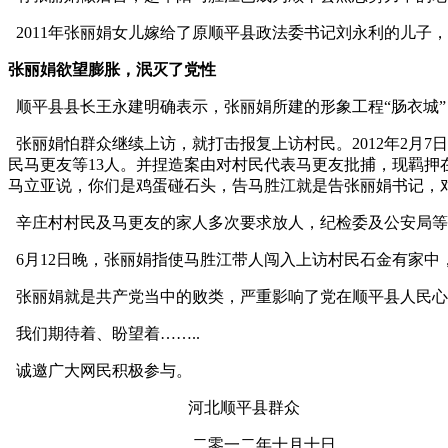
2011年张丽娟女儿嫁给了原顺平县政法委书记刘永利的儿子
张丽娟欲望膨胀，泯灭了党性
顺平县县长王永建明确表示，张丽娟所建的形象工程“肠衣城
张丽娟怕群众继续上访，就打击报复上访村民。2012年2月7
民马更友等13人。并捏造案由对村民代表马更友批捕，现羁
马立亚说，你们是鸡蛋碰石头，告马胜江就是告张丽娟书记，
辛庄村村民及马更友的家人多次要求放人，纪检委及公安局等
6月12日晚，张丽娟指使马胜江带人闯入上访村民石金有家
张丽娟就是共产党当中的败类，严重影响了党在顺平县人民心
我们期待着、盼望着……..
诚邀广大网民积极参与。
河北顺平县群众
二零一二年十月十日