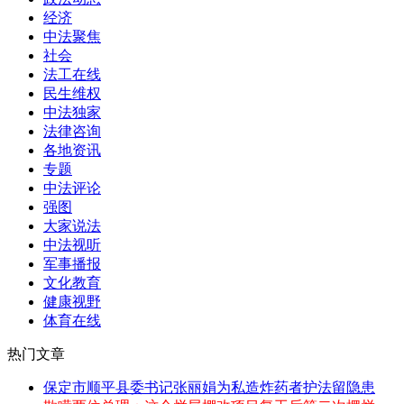
经济
中法聚焦
社会
法工在线
民生维权
中法独家
法律咨询
各地资讯
专题
中法评论
强图
大家说法
中法视听
军事播报
文化教育
健康视野
体育在线
热门文章
保定市顺平县委书记张丽娟为私造炸药者护法留隐患