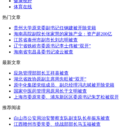
健康视野
体育在线
热门文章
贵州大学原党委副书记任钢建被开除党籍
海南高院副院长张家慧的家族产业：资产超200亿
江苏省泰州市副市长刘志明被查
辽宁省铁岭市委原书记李士伟被“双开”
海南省屯昌县委书记凌云被查
最新文章
应急管理部部长王祥喜被查
湖北省政协原副主席周先旺被“双开”
原中化集团党组成员、副总经理冯志斌被开除党籍
国家中医药管理局原局长于文明被查
上海市委原常委、浦东新区区委原书记朱芝松被双开
推荐阅读
白山市公安局治安警察支队副支队长牟振东被查
江西赣州市委常委、统战部部长马玉福被查