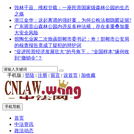
毁林千亩、维权廿载：一座民营国家级森林公园的生态
之殇
浙江金华：这起离谱的强奸案，为何公检法都隐匿证据?
广东观音山森林公园内违反多种法规，存在多重叠加重
大安全风险
馆陶乞业家二次致函邯郸市委书记：奇！邯郸市公安局
的核查报告竟成了疑犯的辩护词
“促进民营经济发展壮大”的号角下， “全国样本”缘何收
到“撤销令”？
手机版
|
登陆
|
注册
|
留言
|
设首页
|
加收藏
手机导航
首页
中法资讯
政法动态