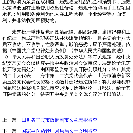
上的影响为亲属谋取利益，违规收受礼品礼金和消费卡；违规
决定降低国有土地使用权出让价格，违规干预和插手工程项目
承包；利用职务便利为他人在工程承揽、企业经营等方面谋
利，并非法收受巨额财物。
朱芝松严重违反党的政治纪律、组织纪律、廉洁纪律和工
作纪律，构成严重职务违法并涉嫌受贿犯罪，且在党的十八大
后不收敛、不收手，性质严重，影响恶劣，应予严肃处理。依
据《中国共产党纪律处分条例》《中华人民共和国监察法》
《中华人民共和国公职人员政务处分法》等有关规定，经中央
纪委常委会会议研究并报中央政治局会议审议，决定给予朱芝
松开除党籍处分；由国家监委给予其开除公职处分；终止其党
的二十大代表、上海市第十二次党代会代表、上海市浦东新区
第五次党代会代表资格；收缴其违纪违法所得；将其涉嫌犯罪
问题移送检察机关依法审查起诉，所涉财物一并移送。给予其
开除党籍的处分，待召开中央委员会全体会议时予以追认。
上一篇：
四川省宜宾市政府副市长兰宏彬被查
下一篇：
国家中医药管理局原局长于文明被查