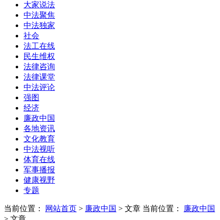
大家说法
中法聚焦
中法独家
社会
法工在线
民生维权
法律咨询
法律课堂
中法评论
强图
经济
廉政中国
各地资讯
文化教育
中法视听
体育在线
军事播报
健康视野
专题
当前位置：
网站首页
>
廉政中国
> 文章
当前位置：
廉政中国
> 文章