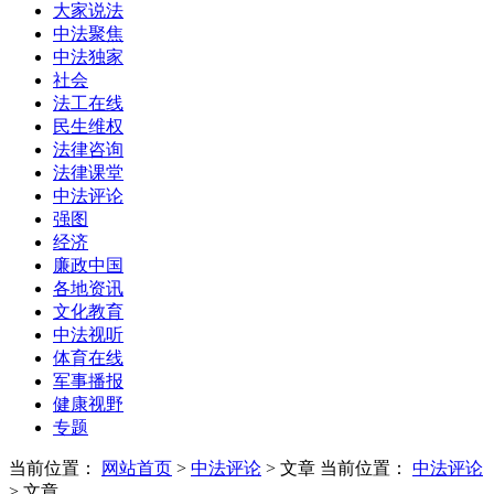
大家说法
中法聚焦
中法独家
社会
法工在线
民生维权
法律咨询
法律课堂
中法评论
强图
经济
廉政中国
各地资讯
文化教育
中法视听
体育在线
军事播报
健康视野
专题
当前位置：
网站首页
>
中法评论
> 文章
当前位置：
中法评论
> 文章