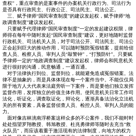
查权”，重点审查的是案事件的办案机关行政行为、司法行为
是否具有行政民主、行政公正、司法民主、司法公正。
三、赋予律师“国民审查制度”的建议发起权，赋予律师“地
政调查制度”建议发起权。
只要赋予代理律师“国民审查制度”一定的发起建议权限，律
师得在每年中随时发起“国民审查制度”建议，更好地随时监督
行政机关、司法机关人员，对于司法公开、司法民主、司法公
正会起到巨大的推动作用，可以随时预防冤假错案，提前给侦
查人员、检察人员、审判人员“敲警钟”，“打预防针”。只要赋
予律师一定的“地政调查制度”建议发起权，律师会和民意机关
进行很好的沟通，民意畅通，一通百通。
对于法律执行到位、监督到位，就能避免造成冤假错案。法
律不是抽象的，而是具体体现在每一个案件当中。不能仅仅局
限于地方人大代表来法庭旁听一下案件，而是要他们独立发挥
监督作用，发挥独立的价值主体作用。使民意机关日常工作司
法化，听证化，调查取证化，辩论化，逐渐具备法治化立法机
关的所有要素，具备监督侦查人员、检控人员、审判人员的能
力。
面对像吉林洮南浮桥案这样众多的不公案件，我们不能时时
处处指望罗翔教授、韩旭教授、杜兆勇律师等随时去充当“救
火队员”，而应该着重于激活现有的法律制度，向地方的权力