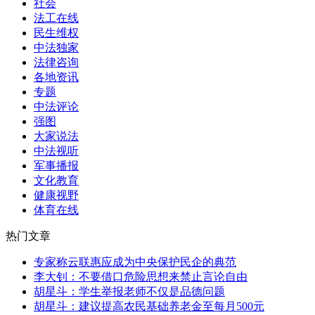
社会
法工在线
民生维权
中法独家
法律咨询
各地资讯
专题
中法评论
强图
大家说法
中法视听
军事播报
文化教育
健康视野
体育在线
热门文章
专家称云联惠应成为中央保护民企的典范
李大钊：不要借口危险思想来禁止言论自由
胡星斗：学生举报老师不仅是品德问题
胡星斗：建议提高农民基础养老金至每月500元