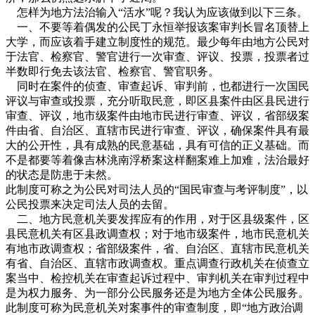
怎样为地方法治输入“活水”呢？我认为应该做到以下三条。
一、不要等着偶发的公民丁永恒举报该案审判长冒名顶替上
大学，而应该着手建立制度性的规范。最少每年由地方公民对
于法官、检察官、警官进行一次审查、评议、投票，投票者过
半数即行免去该法官、检察官、警官职务。
同时在案件的侦查、审查起诉、审判前，也都进行一次国民
评议与审查或投票，充分听取民意，即区县案件由区县民进行
审查、评议，地市级案件由地市民进行审查、评议，省部级案
件由省、自治区、直辖市民进行审查、评议，确保案件具有最
大的公开性，具有成熟的民意基础，具有可信的正义基础。而
不是都要等着像吉林洮南浮桥案这样翻案难上加难，法治最好
的状态是防患于未然。
此制度可称之为公民对司法人员的“国民审查与考评制度”，以
公民投票来决定司法人员的去留。
二、地方民意机关要发挥应有的作用，对于区县级案件，区
县民意机关有区县政调查权；对于地市级案件，地市民意机关
有地市政调查权；省部级案件，省、自治区、直辖市民意机关
有省、自治区、直辖市政调查权。重点调查行政机关在侦查立
案当中、检控机关在审查起诉过程中、审判机关在审判过程中
是为权力服务、为一部分公民服务还是为地方全体公民服务。
此制度可称为民意机关对案事件的审查制度，即“地方政治调