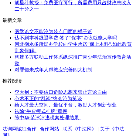
胡星斗教授：免费医疗可行，所需费用只占财政总收入
二十分之一
最新文章
医学论文不能沦为装点门面的样子货
达不到本科线退学费 签了“保本”协议就能大学吗
河北衡水多所民办学校向学生承诺“保上本科”,如此教育
乱象何解..
构建多方联动工作体系纵深推广青少年法治宣传教育活
动
对罪错未成年人帮教应完善四大机制
推荐阅读
李大钊：不要借口危险思想来禁止言论自由
心术不正的“乱谈”终会沦为笑谈
给人才最大空间、最优平台，激励人才创新创业
祛除“牛皮癣式挂牌”顽疾
陈中华​​​​:范冰冰逃税案处理结果..
法询网诚征合作
|
合作网站
|
联系《中法网》
|
关于《中法
网》