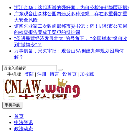
浙江金华：这起离谱的强奸案，为何公检法都隐匿证据?
广东观音山森林公园内违反多种法规，存在多重叠加重
大安全风险
馆陶乞业家二次致函邯郸市委书记：奇！邯郸市公安局
的核查报告竟成了疑犯的辩护词
“促进民营经济发展壮大”的号角下， “全国样本”缘何收
到“撤销令”？
万事俱备，只欠审批：观音山5A创建九年规划困局何
解？
手机版
|
登陆
|
注册
|
留言
|
设首页
|
加收藏
手机导航
首页
中法资讯
政法动态