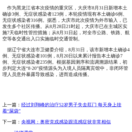
作为黑龙江省本次疫情的重灾区，大庆市8月31日新增本土
确诊3例、无症状感染者123例，本轮疫情现有本土确诊6例、
无症状感染者316例。据悉，大庆市此次疫情为外市输入，已
发生多个社区传播。从8月28日21时起，大庆市已在主城区实
施7天临时性管控措施；从8月31日起，对全市公路、铁路、航
空等各交通出入口实施临时交通管制。
据辽宁省大连市卫健委介绍，8月31日，该市新增本土确诊4
例、无症状感染者101例，8月20日以来累计报告本土确诊7
例、无症状感染者235例。根据基因测序和流调溯源结果，初
步判定大连“8·20”疫情源头为入境人员隔离宾馆中，非闭环管
理人员意外暴露导致感染，进而造成传播。
上一篇：
经过刘翔峰的治疗52岁男子失去肛门 每天身上挂
着“屎袋”
下一篇：
央视网：奥密克戎感染跟流感症状非常相似