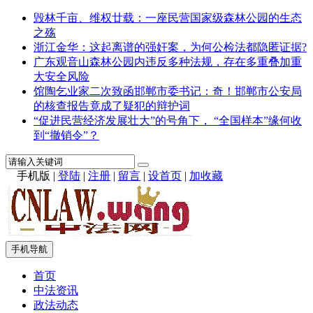
毁林千亩、维权廿载：一座民营国家级森林公园的生态
之殇
浙江金华：这起离谱的强奸案，为何公检法都隐匿证据?
广东观音山森林公园内违反多种法规，存在多重叠加重
大安全风险
馆陶乞业家二次致函邯郸市委书记：奇！邯郸市公安局
的核查报告竟成了疑犯的辩护词
“促进民营经济发展壮大”的号角下， “全国样本”缘何收
到“撤销令”？
手机版
|
登陆
|
注册
|
留言
|
设首页
|
加收藏
手机导航
首页
中法资讯
政法动态