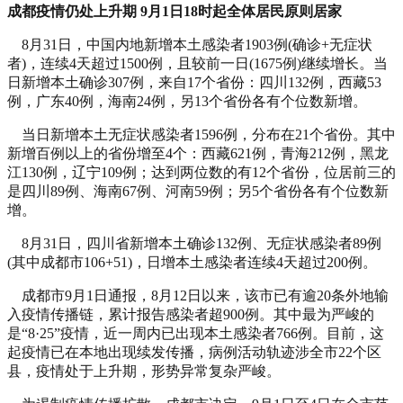
成都疫情仍处上升期 9月1日18时起全体居民原则居家
8月31日，中国内地新增本土感染者1903例(确诊+无症状
者)，连续4天超过1500例，且较前一日(1675例)继续增长。当
日新增本土确诊307例，来自17个省份：四川132例，西藏53
例，广东40例，海南24例，另13个省份各有个位数新增。
当日新增本土无症状感染者1596例，分布在21个省份。其中
新增百例以上的省份增至4个：西藏621例，青海212例，黑龙
江130例，辽宁109例；达到两位数的有12个省份，位居前三的
是四川89例、海南67例、河南59例；另5个省份各有个位数新
增。
8月31日，四川省新增本土确诊132例、无症状感染者89例
(其中成都市106+51)，日增本土感染者连续4天超过200例。
成都市9月1日通报，8月12日以来，该市已有逾20条外地输
入疫情传播链，累计报告感染者超900例。其中最为严峻的
是“8·25”疫情，近一周内已出现本土感染者766例。目前，这
起疫情已在本地出现续发传播，病例活动轨迹涉全市22个区
县，疫情处于上升期，形势异常复杂严峻。