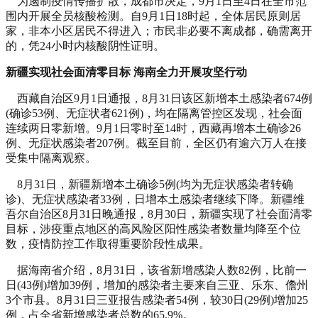
为遏制疫情传播扩散，成都市决定，9月1日至4日在全市范
围内开展全员核酸检测。自9月1日18时起，全体居民原则居
家，非本小区居民不得进入；市民非必要不离成都，确需离开
的，凭24小时内核酸阴性证明。
新疆实现社会面清零目标 海南全力开展攻坚行动
西藏自治区9月1日通报，8月31日该区新增本土感染者674例
(确诊53例、无症状者621例)，均在隔离管控区发现，社会面
连续两日零新增。9月1日零时至14时，西藏再增本土确诊26
例、无症状感染者207例。截至目前，全区仍有逾六万人在接
受集中隔离观察。
8月31日，新疆新增本土确诊5例(均为无症状感染者转确
诊)、无症状感染者33例，日增本土感染者继续下降。新疆维
吾尔自治区8月31日晚通报，8月30日，新疆实现了社会面清零
目标，涉疫重点地区的高风险区阳性感染者数量均降至个位
数，疫情防控工作取得重要阶段性成果。
据海南省介绍，8月31日，该省新增感染人数82例，比前一
日(43例)增加39例，增加的感染者主要来自三亚、乐东、儋州
3个市县。8月31日三亚报告感染者54例，较30日(29例)增加25
例，占全省新增感染者总数的65.9%。