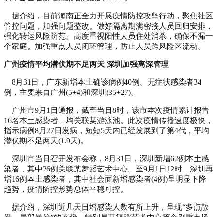
据介绍，目前海南正全力开展疫情防控攻坚行动，聚焦社区
管控问题，加强问题整改。做好隔离期满密接人员回归安排，
强化转运风险防范。高度重视阳性人员住处消杀，确保不漏一
个家庭。加强重点人员闭环管理，防止人员跨风险区流动。
广州疫情平均潜伏期不足两天 深圳加强离深管理
8月31日，广东新增本土确诊病例40例、无症状感染者34
例，主要来自广州(5+4)和深圳(35+27)。
广州市9月1日通报，截至当日8时，该市本次疫情累计报告
16名本土感染者，均关联某游泳池。此次疫情传播速度极快，
指示病例8月27日发病，短短5天内已经发展到了第4代，平均
潜伏期不足两天(1.9天)。
深圳市当日召开发布会称，8月31日，深圳新增62例本土感
染者，其中26例关联某舞蹈艺术中心。至9月1日12时，深圳再
增16例本土感染者，其中社会面新增感染者(4例)呈明显下降
趋势，疫情防控形势总体平稳可控。
据介绍，深圳近几天日增感染人数有所上升，呈现“多点散