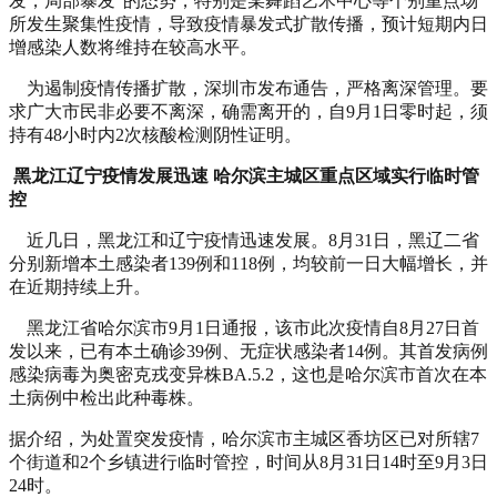
发，局部暴发”的态势，特别是某舞蹈艺术中心等个别重点场
所发生聚集性疫情，导致疫情暴发式扩散传播，预计短期内日
增感染人数将维持在较高水平。
为遏制疫情传播扩散，深圳市发布通告，严格离深管理。要
求广大市民非必要不离深，确需离开的，自9月1日零时起，须
持有48小时内2次核酸检测阴性证明。
黑龙江辽宁疫情发展迅速 哈尔滨主城区重点区域实行临时管
控
近几日，黑龙江和辽宁疫情迅速发展。8月31日，黑辽二省
分别新增本土感染者139例和118例，均较前一日大幅增长，并
在近期持续上升。
黑龙江省哈尔滨市9月1日通报，该市此次疫情自8月27日首
发以来，已有本土确诊39例、无症状感染者14例。其首发病例
感染病毒为奥密克戎变异株BA.5.2，这也是哈尔滨市首次在本
土病例中检出此种毒株。
据介绍，为处置突发疫情，哈尔滨市主城区香坊区已对所辖7
个街道和2个乡镇进行临时管控，时间从8月31日14时至9月3日
24时。