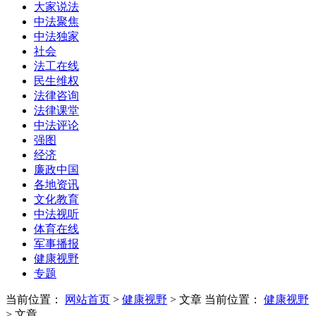
大家说法
中法聚焦
中法独家
社会
法工在线
民生维权
法律咨询
法律课堂
中法评论
强图
经济
廉政中国
各地资讯
文化教育
中法视听
体育在线
军事播报
健康视野
专题
当前位置：
网站首页
>
健康视野
> 文章
当前位置：
健康视野
> 文章