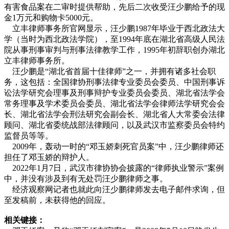
有害食品案在二审时提供帮助，先后二次收受汪少鹏给予的现
金1万元和购物卡5000元。
立丰律师事务所官网显示，汪少鹏1987年毕业于西北政法大
学（当时为西北政法学院），至1994年底在湖北省高级人民法
院从事刑事审判与刑事法律教学工作，1995年初辞职创办湖北
立丰律师事务所。
汪少鹏是“湖北省首届十佳律师”之一，并拥有诸多社会职
务，这包括：全国律协刑事法律专业委员会委员、中国刑事诉
讼法学研究会理事及刑事辩护专业委员会委员、湖北省法学会
常务理事及学术委员会委员、湖北省法学会律师法学研究会会
长、湖北省法学会刑法研究会副会长、湖北省人大常委会法律
顾问、湖北省委统战部法律顾问，以及武汉市监察委员会特约
监督员等等。
2009年，轰动一时的“邓玉娇刺死官员案”中，汪少鹏律师还
担任了邓玉娇的辩护人。
2022年1月7日，武汉市律协协会披露的“律师执业警示”案例
中，并没有涉及到有无处罚汪少鹏律师之事。
经济观察网记者也就此向汪少鹏律师发去电子邮件求询，但
至发稿前，未获得他的回应。
相关键接：