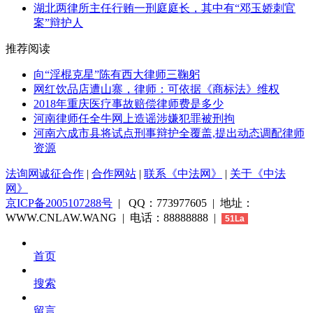
湖北两律所主任行贿一刑庭庭长，其中有“邓玉娇刺官
案”辩护人
推荐阅读
向“淫棍克星”陈有西大律师三鞠躬
网红饮品店遭山寨，律师：可依据《商标法》维权
2018年重庆医疗事故赔偿律师费是多少
河南律师任全牛网上造谣涉嫌犯罪被刑拘
河南六成市县将试点刑事辩护全覆盖,提出动态调配律师
资源
法询网诚征合作
|
合作网站
|
联系《中法网》
|
关于《中法
网》
京ICP备2005107288号
| QQ：773977605 | 地址：
WWW.CNLAW.WANG | 电话：88888888 |
51La
首页
搜索
留言