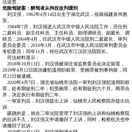
法追责。
危险驾驶案：醉驾者从拘役改判缓刑
刘汉强，1962年4月14日出生于湖北武汉，祖籍福建泉州惠
安。
1984年7月，刘汉强进入武汉市中级人民法院工作，历任刑
二庭科员、副主任科员、主任科员、助理调研员、副庭长、调
研员；2004年4月，任武汉市中级人民法院刑二庭庭长、审判
委员会委员；2016年3月，任武汉市中级人民法院审判委员会
专职委员；同年11月，转任武汉市江汉区法院院长。
司法材料显示：
2018年10月13日，刘汉强被湖北省监察委员会决定留置，
2019年4月12日因涉嫌犯滥用职权罪、受贿罪被刑事拘留，同
月22日被逮捕。
2020年4月7日，湖北省仙桃市法院一审判刘汉强犯滥用职权
罪，处有期徒刑二年；犯受贿罪，处有期徒刑六个月。两罪合
并，决定执行有期徒刑二年。
一审宣判后，刘汉强提出上诉，仙桃市人民检察院亦提出抗
诉。
蹊跷的是，就在二审法院受理了刘汉强的上诉和仙桃检察院
的抗诉不久，刘汉强又申请撤回了上诉，同时，检察机关也申
请撤回了抗诉。
2020年10月12日，刘汉强刑满出狱。