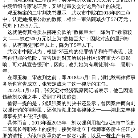
中院组织专家论证后，又经过审委会讨论后作出的决定。
邓玉梅案的二审判决书显示：武汉市中院在2018年的二审
中，认定她挪用公款的数额，相比一审法院减少了574万元，
只剩下125.5万元。
这就使得其性质从挪用公款的“数额巨大”，降为了“数额较
大”——超过500万元以上为“数额巨大”；因此对应的量刑标
准，从有期徒刑5年以上，降为了5年以下。
武汉市中院认为，根据“邓玉梅的犯罪情节和悔罪表现，没
有再犯罪的危险，宣告缓刑对其所居住社区没有重大不良影
响，可对其宣告缓刑”，因此，改判她为有期徒刑3年，缓刑5
年。
在邓玉梅二审改判之前，即2018年6月1日，湖北秋筠律师事
务所也宣告成立，张安定成为了这一律所的主任。
2022年1月13日，张安定对经济观察网记者表示，他已因送
钱给刘汉强之事，受到了司法追责。
值得一提的是，刘汉强案的判决书还显示，曾因案件而向刘
汉强行贿的律师里，还包括湖北知名律师之一——湖北立丰律
师事务所主任汪少鹏。
具体而言，2013年至2015年，刘汉强利用担任武汉市中院刑
二庭庭长等职务上的便利，接受湖北立丰律师事务所主任汪少
鹏的请托，为该律所承办的一起贪污案，以及一桩生产有毒、