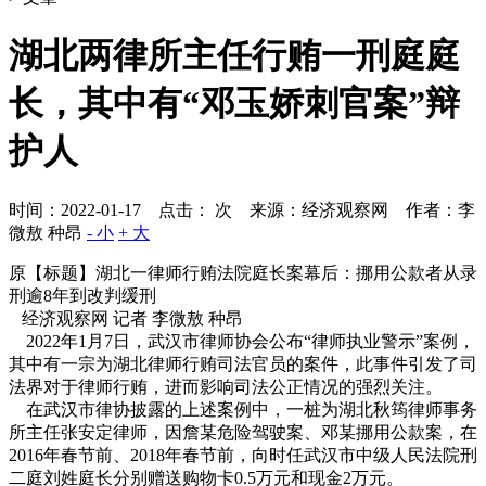
湖北两律所主任行贿一刑庭庭
长，其中有“邓玉娇刺官案”辩
护人
时间：2022-01-17 点击：
次
来源：经济观察网 作者：李
微敖 种昂
- 小
+ 大
原【标题】湖北一律师行贿法院庭长案幕后：挪用公款者从录
刑逾8年到改判缓刑
经济观察网 记者 李微敖 种昂
2022年1月7日，武汉市律师协会公布“律师执业警示”案例，
其中有一宗为湖北律师行贿司法官员的案件，此事件引发了司
法界对于律师行贿，进而影响司法公正情况的强烈关注。
在武汉市律协披露的上述案例中，一桩为湖北秋筠律师事务
所主任张安定律师，因詹某危险驾驶案、邓某挪用公款案，在
2016年春节前、2018年春节前，向时任武汉市中级人民法院刑
二庭刘姓庭长分别赠送购物卡0.5万元和现金2万元。