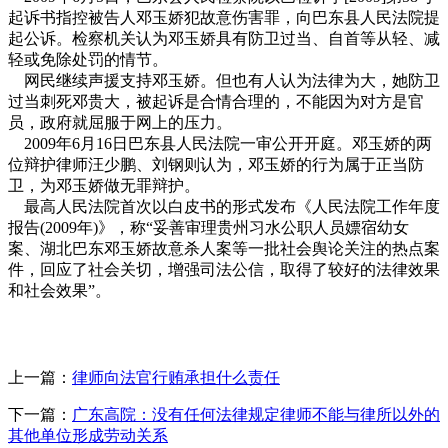
起诉书指控被告人邓玉娇犯故意伤害罪，向巴东县人民法院提
起公诉。检察机关认为邓玉娇具有防卫过当、自首等从轻、减
轻或免除处罚的情节。
网民继续声援支持邓玉娇。但也有人认为法律为大，她防卫
过当刺死邓贵大，被起诉是合情合理的，不能因为对方是官
员，政府就屈服于网上的压力。
2009年6月16日巴东县人民法院一审公开开庭。邓玉娇的两
位辩护律师汪少鹏、刘钢则认为，邓玉娇的行为属于正当防
卫，为邓玉娇做无罪辩护。
最高人民法院首次以白皮书的形式发布《人民法院工作年度
报告(2009年)》，称“妥善审理贵州习水公职人员嫖宿幼女
案、湖北巴东邓玉娇故意杀人案等一批社会舆论关注的热点案
件，回应了社会关切，增强司法公信，取得了较好的法律效果
和社会效果”。
上一篇：
律师向法官行贿承担什么责任
下一篇：
广东高院：没有任何法律规定律师不能与律所以外的
其他单位形成劳动关系