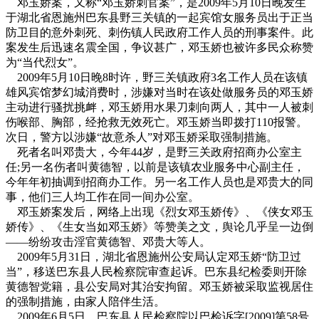
邓玉娇案，又称“邓玉娇刺官案”，是2009年5月10日晚发生
于湖北省恩施州巴东县野三关镇的一起宾馆女服务员出于正当
防卫目的意外刺死、刺伤镇人民政府工作人员的刑事案件。此
案发生后迅速名震全国，争议甚广，邓玉娇也被许多民众称赞
为“当代烈女”。
2009年5月10日晚8时许，野三关镇政府3名工作人员在该镇
雄风宾馆梦幻城消费时，涉嫌对当时在该处做服务员的邓玉娇
主动进行骚扰挑衅，邓玉娇用水果刀刺向两人，其中一人被刺
伤喉部、胸部，经抢救无效死亡。邓玉娇当即拨打110报警。
次日，警方以涉嫌“故意杀人”对邓玉娇采取强制措施。
死者名叫邓贵大，今年44岁，是野三关政府招商办公室主
任;另一名伤者叫黄德智，以前是该镇农业服务中心副主任，
今年年初抽调到招商办工作。另一名工作人员也是邓贵大的同
事，他们三人均工作在同一间办公室。
邓玉娇案发后，网络上出现《烈女邓玉娇传》、《侠女邓玉
娇传》、《生女当如邓玉娇》等赞美之文，舆论几乎呈一边倒
——纷纷攻击淫官黄德智、邓贵大等人。
2009年5月31日，湖北省恩施州公安局认定邓玉娇“防卫过
当”，移送巴东县人民检察院审查起诉。巴东县纪检委则开除
黄德智党籍，县公安局对其治安拘留。邓玉娇被采取监视居住
的强制措施，由家人陪伴生活。
2009年6月5日，巴东县人民检察院以巴检诉字[2009]第58号