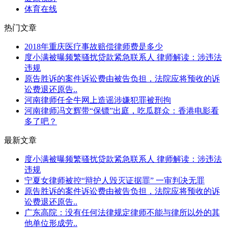
体育在线
热门文章
2018年重庆医疗事故赔偿律师费是多少
度小满被曝频繁骚扰贷款紧急联系人 律师解读：涉违法
违规
原告胜诉的案件诉讼费由被告负担，法院应将预收的诉
讼费退还原告..
河南律师任全牛网上造谣涉嫌犯罪被刑拘
河南律师冯文辉带“保镖”出庭，吃瓜群众：香港电影看
多了吧？
最新文章
度小满被曝频繁骚扰贷款紧急联系人 律师解读：涉违法
违规
宁夏女律师被控“辩护人毁灭证据罪” 一审判决无罪
原告胜诉的案件诉讼费由被告负担，法院应将预收的诉
讼费退还原告..
广东高院：没有任何法律规定律师不能与律所以外的其
他单位形成劳..