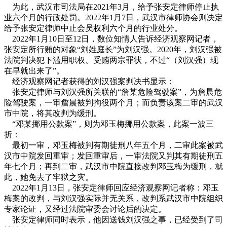
为此，武汉市司法局在2021年3月，给予张安定律师停止执
业六个月的行政处罚。2022年1月7日，武汉市律师协会则决定
给予张安定律师中止会员权利六个月的行业处分。
2022年1月10日至12日，数位知情人告诉经济观察网记者，
张安定所行贿的对象“刘姓庭长”为刘汉强。2020年，刘汉强被
法院判决犯下滥用职权、受贿两宗罪状，不过“（刘汉强）现
在早就出来了”。
经济观察网记者获得的刘汉强案判决书显示：
张安定律师与刘汉强所关联的“詹某危险驾驶案”，为詹晨危
险驾驶案，一审詹晨被判拘役两个月；而负责该案二审的武汉
市中院，将其改判为缓刑。
“邓某挪用公款案”，则为邓玉梅挪用公款案，此案一波三
折：
最初一审，邓玉梅被判有期徒刑八年五个月，二审此案被武
汉市中院发回重审；发回重审后，一审法院又判其有期徒刑五
年七个月；再到二审，武汉市中院直接改判邓玉梅为缓刑，就
此，她免去了牢狱之灾。
2022年1月13日，张安定律师回应经济观察网记者称：邓玉
梅案的改判，与刘汉强实际并无关系，改判系武汉市中院组织
专家论证，又经过法院审委会讨论后的决定。
张安定律师同时表示，他因送钱刘汉强之事，已经受到了司