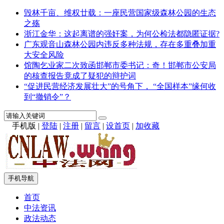
毁林千亩、维权廿载：一座民营国家级森林公园的生态
之殇
浙江金华：这起离谱的强奸案，为何公检法都隐匿证据?
广东观音山森林公园内违反多种法规，存在多重叠加重
大安全风险
馆陶乞业家二次致函邯郸市委书记：奇！邯郸市公安局
的核查报告竟成了疑犯的辩护词
“促进民营经济发展壮大”的号角下， “全国样本”缘何收
到“撤销令”？
手机版
|
登陆
|
注册
|
留言
|
设首页
|
加收藏
手机导航
首页
中法资讯
政法动态