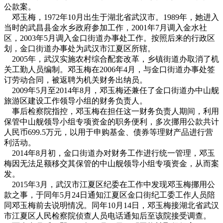
公款案。
邓玉梅，1972年10月出生于湖北省武汉市。1989年，她进入
当时的武昌县金水乡政府参加工作，2001年7月调入金水社
区，2003年5月调入金口街道办事处工作。按照后来的行政区
划，金口街道办事处为武汉市江夏区所辖。
2005年，武汉实施农村综合配套改革，乡镇街道办取消了机
关工勤人员编制。邓玉梅在2006年4月，与金口街道办事处签
订劳动合同，被返聘为机关财务出纳员。
2009年5月至2014年8月，邓玉梅还兼任了金口街道办中山舰
旅游区建设工作领导小组的财务负责人。
事后检察院指控，邓玉梅在担任这一财务负责人期间，利用
保管中山舰领导小组专项资金的职务便利，多次挪用公款共计
人民币699.5万元，以用于申购基金、债券等理财产品进行营
利活动。
2014年8月初，金口街道办对财务工作进行统一管理，邓玉
梅因无法足额移交其保管的中山舰领导小组专项资金，从而案
发。
2015年3月，武汉市江夏区纪委在工作中发现邓玉梅挪用公
款之事，于同年5月24日通知江夏区金口街纪工委工作人员陪
同邓玉梅前去说明情况。同年10月14日，邓玉梅接湖北省武汉
市江夏区人民检察院侦查人员电话通知后至该院接受调查。