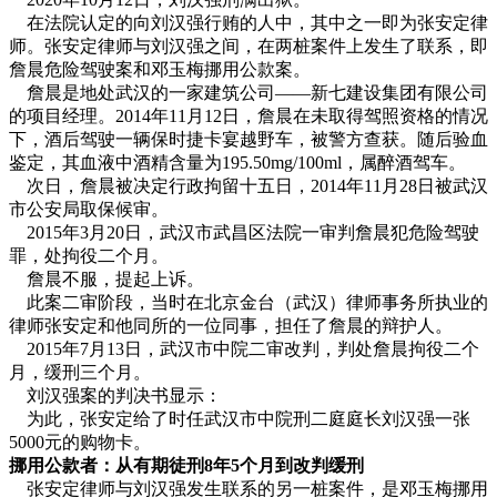
在法院认定的向刘汉强行贿的人中，其中之一即为张安定律
师。张安定律师与刘汉强之间，在两桩案件上发生了联系，即
詹晨危险驾驶案和邓玉梅挪用公款案。
詹晨是地处武汉的一家建筑公司——新七建设集团有限公司
的项目经理。2014年11月12日，詹晨在未取得驾照资格的情况
下，酒后驾驶一辆保时捷卡宴越野车，被警方查获。随后验血
鉴定，其血液中酒精含量为195.50mg/100ml，属醉酒驾车。
次日，詹晨被决定行政拘留十五日，2014年11月28日被武汉
市公安局取保候审。
2015年3月20日，武汉市武昌区法院一审判詹晨犯危险驾驶
罪，处拘役二个月。
詹晨不服，提起上诉。
此案二审阶段，当时在北京金台（武汉）律师事务所执业的
律师张安定和他同所的一位同事，担任了詹晨的辩护人。
2015年7月13日，武汉市中院二审改判，判处詹晨拘役二个
月，缓刑三个月。
刘汉强案的判决书显示：
为此，张安定给了时任武汉市中院刑二庭庭长刘汉强一张
5000元的购物卡。
挪用公款者：从有期徒刑8年5个月到改判缓刑
张安定律师与刘汉强发生联系的另一桩案件，是邓玉梅挪用