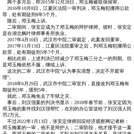
两个多月后，即2015年12月28日，邓玉梅被取保候审。
2016年10月8日，江夏区法院一审判决，邓玉梅犯挪用公款
罪，处有期徒刑8年5个月。
随后，邓玉梅上诉。
二审期间，张安定成为了邓玉梅的辩护律师。彼时，张安定
是在湖北枫叶律师事务所执业。
2017年4月10日，武汉市中院二审裁定，此案发回重审。
2017年11月13日，江夏区法院重审之后，判邓玉梅犯挪用公
款罪，处有期徒刑5年7个月。
相比此前，上述判决已经减少了邓玉梅三分之一的刑期。但
是邓玉梅依然不服，继续上诉。
这次的二审，武汉市中院“认为事实清楚，决定不开庭审
理”。
2018年6月29日，武汉市中院二审宣判，直接改判邓玉梅有
期徒刑3年，缓刑5年。
就此，邓玉梅免去了牢狱之灾。
事后，刘汉强案的判决书显示：2018年春节前，张安定因为
邓玉梅的案件找刘汉强帮忙，在刘的办公室送给了刘汉强人民
币2万元。
不过2022年1月13日，张安定律师回应经济观察网记者称：
邓玉梅案的一审，他不是辩护人；二审阶段，他才接手这一案
子。而邓玉梅的二审改判，实际与刘汉强并无关系，是武汉市