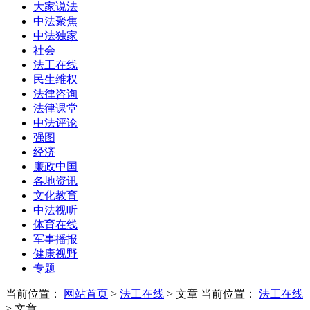
大家说法
中法聚焦
中法独家
社会
法工在线
民生维权
法律咨询
法律课堂
中法评论
强图
经济
廉政中国
各地资讯
文化教育
中法视听
体育在线
军事播报
健康视野
专题
当前位置：
网站首页
>
法工在线
> 文章
当前位置：
法工在线
> 文章