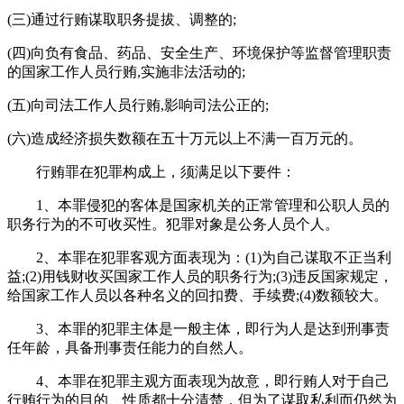
(三)通过行贿谋取职务提拔、调整的;
(四)向负有食品、药品、安全生产、环境保护等监督管理职责
的国家工作人员行贿,实施非法活动的;
(五)向司法工作人员行贿,影响司法公正的;
(六)造成经济损失数额在五十万元以上不满一百万元的。
行贿罪在犯罪构成上，须满足以下要件：
1、本罪侵犯的客体是国家机关的正常管理和公职人员的
职务行为的不可收买性。犯罪对象是公务人员个人。
2、本罪在犯罪客观方面表现为：(1)为自己谋取不正当利
益;(2)用钱财收买国家工作人员的职务行为;(3)违反国家规定，
给国家工作人员以各种名义的回扣费、手续费;(4)数额较大。
3、本罪的犯罪主体是一般主体，即行为人是达到刑事责
任年龄，具备刑事责任能力的自然人。
4、本罪在犯罪主观方面表现为故意，即行贿人对于自己
行贿行为的目的、性质都十分清楚，但为了谋取私利而仍然为