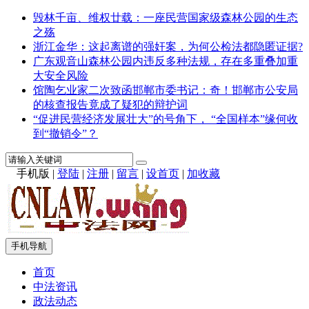
毁林千亩、维权廿载：一座民营国家级森林公园的生态
之殇
浙江金华：这起离谱的强奸案，为何公检法都隐匿证据?
广东观音山森林公园内违反多种法规，存在多重叠加重
大安全风险
馆陶乞业家二次致函邯郸市委书记：奇！邯郸市公安局
的核查报告竟成了疑犯的辩护词
“促进民营经济发展壮大”的号角下， “全国样本”缘何收
到“撤销令”？
手机版
|
登陆
|
注册
|
留言
|
设首页
|
加收藏
手机导航
首页
中法资讯
政法动态