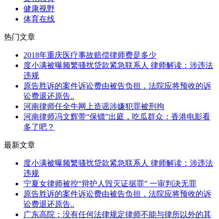
健康视野
体育在线
热门文章
2018年重庆医疗事故赔偿律师费是多少
度小满被曝频繁骚扰贷款紧急联系人 律师解读：涉违法
违规
原告胜诉的案件诉讼费由被告负担，法院应将预收的诉
讼费退还原告..
河南律师任全牛网上造谣涉嫌犯罪被刑拘
河南律师冯文辉带“保镖”出庭，吃瓜群众：香港电影看
多了吧？
最新文章
度小满被曝频繁骚扰贷款紧急联系人 律师解读：涉违法
违规
宁夏女律师被控“辩护人毁灭证据罪” 一审判决无罪
原告胜诉的案件诉讼费由被告负担，法院应将预收的诉
讼费退还原告..
广东高院：没有任何法律规定律师不能与律所以外的其