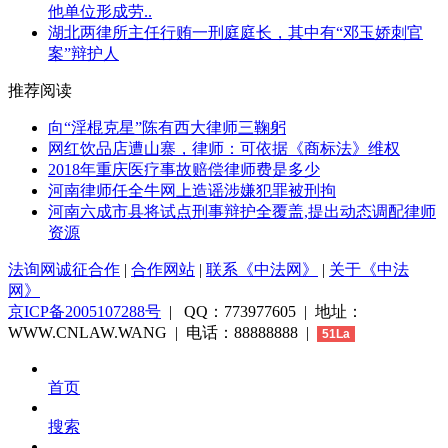
他单位形成劳..
湖北两律所主任行贿一刑庭庭长，其中有“邓玉娇刺官
案”辩护人
推荐阅读
向“淫棍克星”陈有西大律师三鞠躬
网红饮品店遭山寨，律师：可依据《商标法》维权
2018年重庆医疗事故赔偿律师费是多少
河南律师任全牛网上造谣涉嫌犯罪被刑拘
河南六成市县将试点刑事辩护全覆盖,提出动态调配律师
资源
法询网诚征合作
|
合作网站
|
联系《中法网》
|
关于《中法
网》
京ICP备2005107288号
| QQ：773977605 | 地址：
WWW.CNLAW.WANG | 电话：88888888 |
51La
首页
搜索