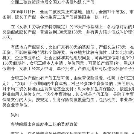
全面二孩政策落地后全国31个省份均延长产假
2016年1月1日，全面二孩政策正式落地。随后，全国31个省(区、市
条例，延长了产假，各地生育二孩产假普遍跟生一孩一样。
在《女职工劳动保护特别规定》的98天产假基础上，各地修订后的
奖励假或延长产假，普遍达到138天至158天，并有男方陪护假或叫护理
30天。
有些地方产假更长，比如广东有80天的奖励假，产假长达178天，
工资，不影响福利待遇和全勤评奖。有些地方比较有弹性，比如北京规
机关、企业事业单位、社会团体和其他组织同意，可再增加假期1至3个
158天假期外，女职工经本人申请，单位同意，可延长产假至1年。重庆则
假期外，女职工经本人申请、单位批准，产假期满后可以连续休假至子
女职工休产假也有产假工资可领，由生育保险派发。按照《女职工
定》，“女职工产假期间的生育津贴，对已经参加生育保险的，按照用
月平均工资的标准由生育保险基金支付；对未参加生育保险的，按照女
标准由用人单位支付。”这个生育津贴，其实就是产假工资，是除了生
保险支付的大头。按规定，生育保险制度覆盖范围，包括机关、事业单
类企业等单位。
奖励
多地纷纷出台鼓励生二孩的奖励政策
事实上，在各地普遍延长产假的配套政策基地上，自2017年以来，