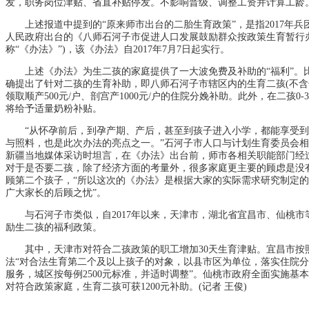
发，职务岗位津贴、省直补贴停发。不影响晋级、调整工资并计算工龄
上述报道中提到的“原来师市出台的二胎生育政策”，是指2017年兵
人民政府出台的《八师石河子市促进人口发展鼓励群众按政策生育暂行
称“《办法》”)，该《办法》自2017年7月7日起实行。
上述《办法》为生二孩的家庭提供了一大波免费及补助的“福利”。比
确提出了针对二孩的生育补助，即八师石河子市辖区内的生育二孩(不含
领取顺产500元/户、剖宫产1000元/户的住院分娩补助。此外，在二孩0
将给予适量奶粉补贴。
“从怀孕前后，到孕产期、产后，甚至到孩子进入小学，都能享受到
与照料，也是此次办法的亮点之一。”石河子市人口与计划生育委员会
新疆当地媒体采访时坦言，在《办法》出台前，师市各相关职能部门经
对于是否要二孩，除了经济方面的考量外，很多家庭更主要的顾虑是没
顾第二个孩子，“所以这次的《办法》是根据大家的实际需求研究制定
广大家长的后顾之忧”。
与石河子市类似，自2017年以来，天津市，湖北省宜昌市、仙桃市
励生二孩的福利政策。
其中，天津市对符合二孩政策的职工增加30天生育津贴。宜昌市按照
法“对合法生育第二个及以上孩子的对象，以县市区为单位，落实住院
服务，城区按每例2500元标准，并适时调整”。仙桃市政府全面实施基
对符合政策家庭，生育二孩可获1200元补助。(记者 王俊)