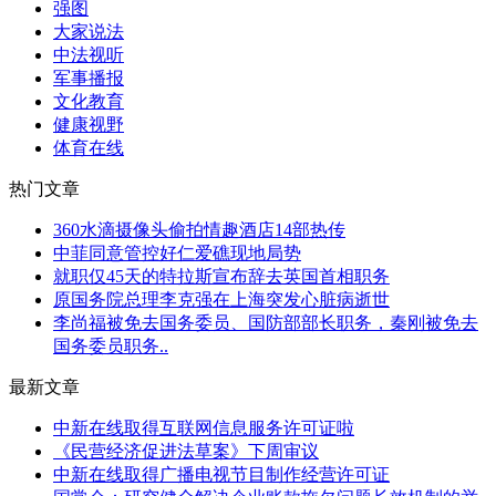
强图
大家说法
中法视听
军事播报
文化教育
健康视野
体育在线
热门文章
360水滴摄像头偷拍情趣酒店14部热传
中菲同意管控好仁爱礁现地局势
就职仅45天的特拉斯宣布辞去英国首相职务
原国务院总理李克强在上海突发心脏病逝世
李尚福被免去国务委员、国防部部长职务，秦刚被免去
国务委员职务..
最新文章
中新在线取得互联网信息服务许可证啦
《民营经济促进法草案》下周审议
中新在线取得广播电视节目制作经营许可证