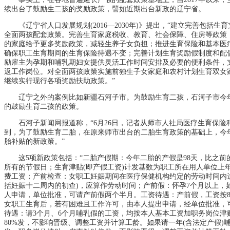
续出台了鼓励生二孩的奖励政策，譬如近期出台新政的辽宁省。
《辽宁省人口发展规划(2016—2030年)》提出，“建立完善包括生
全面两孩配套政策。完善生育家庭税收、教育、社会保障、住房等政策
的家庭给予更多奖励政策，减轻生养子女负担；推进生育保险和基本医
确保职工生育期间的生育保险待遇不变；完善计划生育奖励假制度和配
励雇主为孕期和哺乳期妇女提供灵活工作时间安排及必要的便利条件，
返工作岗位。对全面两孩政策实施前独生子女家庭和农村计划生育双女
继续实行现行各项奖励扶助政策。”
辽宁之外的案例比如新疆石河子市。为鼓励生育二孩，石河子市今年
的鼓励生育二孩的政策。
石河子新闻网报道称，“6月26日，记者从师市人社局医疗生育保险
到，为了鼓励生育二胎，在原来师市出台的二胎生育政策的基础上，今
胎补贴的新政策。”
这5项新政策包括：“二胎产假期：今年二胎的产假是98天，比之前
所有的节假日；生育津贴(即产假工资)计发基数为职工所在用人单位上
费工资；产前检查：女职工妊娠期间在医疗保健机构约定的劳动时间内
括妊娠十二周内的初查)，应算作劳动时间；产前假：怀孕7个月以上，
人申请，单位批准，可请产前假两个半月。工资待遇：产前假，工资按8
女职工生育后，若有困难且工作许可，由本人提出申请，经单位批准，
待遇：请3个月、6个月哺乳假的工资，均按本人基本工资加职务岗位津
80%发，不影响晋级、调整工资并计算工龄。如果请一年(含法定产假)