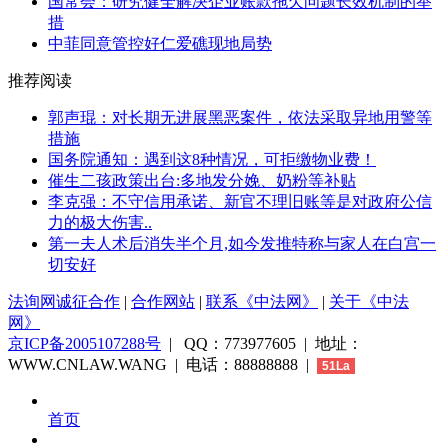
国常会：研究健全解决企业账款拖欠问题长效机制的举
措
中菲同意管控好仁爱礁现地局势
推荐阅读
郭声琨：对长期无进展黑恶案件，依法采取异地用警等
措施
国务院通知：遇到这8种情况，可拒缴物业费！
催生二孩政策出台:多地发分娩、奶粉等补贴
李克强：不守信用承诺、新官不理旧账等是对政府公信
力的极大伤害..
第一夫人术后消失半个月,如今发推特称与家人在白宫一
切安好
法询网诚征合作
|
合作网站
|
联系《中法网》
|
关于《中法
网》
京ICP备2005107288号
| QQ：773977605 | 地址：
WWW.CNLAW.WANG | 电话：88888888 |
51La
首页