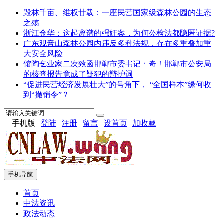
毁林千亩、维权廿载：一座民营国家级森林公园的生态
之殇
浙江金华：这起离谱的强奸案，为何公检法都隐匿证据?
广东观音山森林公园内违反多种法规，存在多重叠加重
大安全风险
馆陶乞业家二次致函邯郸市委书记：奇！邯郸市公安局
的核查报告竟成了疑犯的辩护词
“促进民营经济发展壮大”的号角下， “全国样本”缘何收
到“撤销令”？
手机版
|
登陆
|
注册
|
留言
|
设首页
|
加收藏
手机导航
首页
中法资讯
政法动态