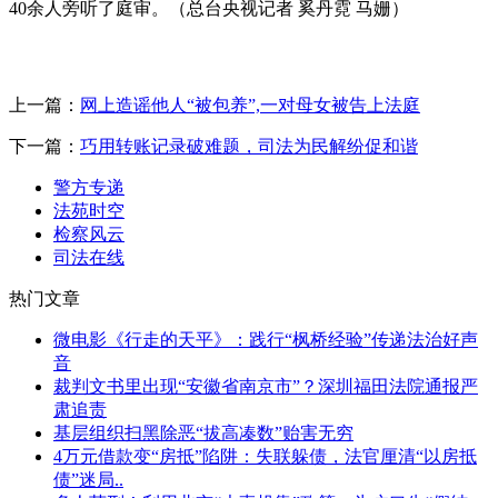
40余人旁听了庭审。（总台央视记者 奚丹霓 马姗）
上一篇：
网上造谣他人“被包养”,一对母女被告上法庭
下一篇：
巧用转账记录破难题，司法为民解纷促和谐
警方专递
法苑时空
检察风云
司法在线
热门文章
微电影《行走的天平》：践行“枫桥经验”传递法治好声
音
裁判文书里出现“安徽省南京市”？深圳福田法院通报严
肃追责
基层组织扫黑除恶“拔高凑数”贻害无穷
4万元借款变“房抵”陷阱：失联躲债，法官厘清“以房抵
债”迷局..