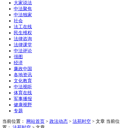
大家说法
中法聚焦
中法独家
社会
法工在线
民生维权
法律咨询
法律课堂
中法评论
强图
经济
廉政中国
各地资讯
文化教育
中法视听
体育在线
军事播报
健康视野
专题
当前位置：
网站首页
>
政法动态
>
法苑时空
> 文章
当前位
置：
法苑时空
> 文章