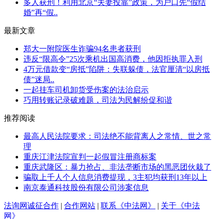
多人获刑！利用北京“夫妻投靠”政策，为户口先“假结
婚”再“假..
最新文章
郑大一附院医生诈骗94名患者获刑
违反“限高令”25次乘机出国高消费，他因拒执罪入刑
4万元借款变“房抵”陷阱：失联躲债，法官厘清“以房抵
债”迷局..
一起挂车司机卸货受伤案的法治启示​
巧用转账记录破难题，司法为民解纷促和谐
推荐阅读
最高人民法院要求：司法绝不能背离人之常情、世之常
理
重庆江津法院宣判一起假冒注册商标案
重庆武隆区：暴力抢占、非法垄断市场的黑恶团伙栽了
骗取上千人个人信息消费提现，3主犯均获刑13年以上
南京泰通科技股份有限公司涉案信息
法询网诚征合作
|
合作网站
|
联系《中法网》
|
关于《中法
网》