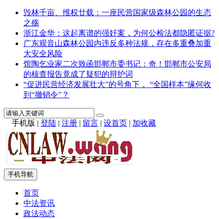
毁林千亩、维权廿载：一座民营国家级森林公园的生态
之殇
浙江金华：这起离谱的强奸案，为何公检法都隐匿证据?
广东观音山森林公园内违反多种法规，存在多重叠加重
大安全风险
馆陶乞业家二次致函邯郸市委书记：奇！邯郸市公安局
的核查报告竟成了疑犯的辩护词
“促进民营经济发展壮大”的号角下， “全国样本”缘何收
到“撤销令”？
手机版
|
登陆
|
注册
|
留言
|
设首页
|
加收藏
手机导航
首页
中法资讯
政法动态