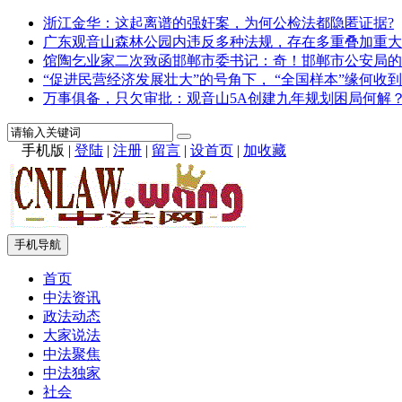
浙江金华：这起离谱的强奸案，为何公检法都隐匿证据?
广东观音山森林公园内违反多种法规，存在多重叠加重大
馆陶乞业家二次致函邯郸市委书记：奇！邯郸市公安局的
“促进民营经济发展壮大”的号角下， “全国样本”缘何收到
万事俱备，只欠审批：观音山5A创建九年规划困局何解
手机版
|
登陆
|
注册
|
留言
|
设首页
|
加收藏
手机导航
首页
中法资讯
政法动态
大家说法
中法聚焦
中法独家
社会