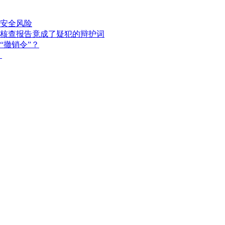
安全风险
核查报告竟成了疑犯的辩护词
“撤销令”？
？