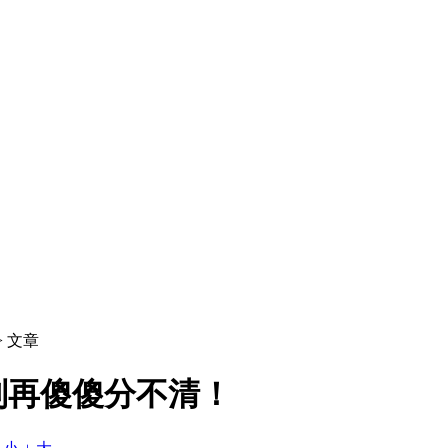
> 文章
别再傻傻分不清！