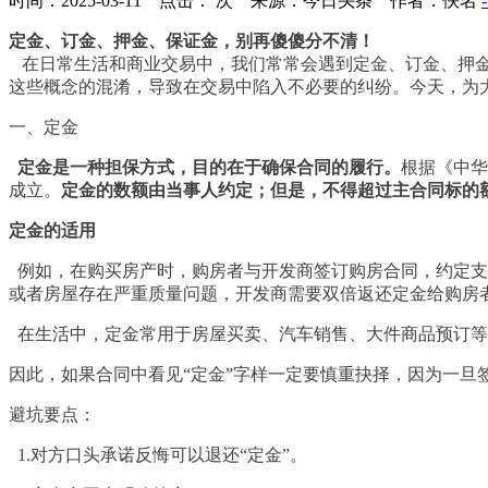
时间：2025-03-11 点击：
次
来源：今日头条 作者：佚名
定金、订金、押金、保证金，别再傻傻分不清！
在日常生活和商业交易中，我们常常会遇到定金、订金、押金
这些概念的混淆，导致在交易中陷入不必要的纠纷。今天，为
一、定金
定金是一种担保方式，目的在于确保合同的履行。
根据《
中华
成立。
定金的数额由当事人约定；但是，不得超过主合同标的
定金的适用
例如，在购买房产时，购房者与开发商签订
购房合同
，约定支
或者房屋存在严重质量问题，开发商需要双倍返还定金给购房者，
在生活中，定金常用于房屋买卖、汽车销售、大件商品预订等
因此，如果合同中看见“定金”字样一定要慎重抉择，因为一旦
避坑要点：
1.对方口头承诺反悔可以退还“定金”。