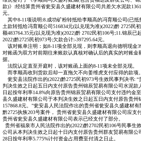
款)》:经结算贵州省瓮安县久盛建材有限公司共差欠水泥款1361421
元。
其中8-11项说明:8.成功矿粉转抵给李顺高的冯育顺公司(已抵扣3
土款转抵给冯育顺公司516834元(以兑现为准)(2022)黔 2725民
额483764.35元(以兑现为准)(2022)黔 2702民初106号;11.锦
2022)黔2725民初973号;欠款合计:-397295.64元。
该对账单注明：如8-11项全部兑现，则李顺高退向德明现金397
对账函为双方对前期往来账款认真核对确认后的真实的对账金
据。
法院认定直至开庭时，该对账函上面的8-11项未全部兑现。
而李顺高收到货款后却一直拖欠不向姜维虎支付应得的款项
瓮安县法院作出的(2022)黔2725民初973号生效民事判决书
判决生效之日起五日内支付原告贵州锦辰贸易有限公司水泥款人民币 2
日起按年利率14.8%向原告贵州锦辰贸易有限公司支付违约金
县久盛建材有限公司于本判决生效之日起五日内支付原告贵州
157868.8元。”瓮安县人民法院作出的贵州省瓮安县久盛建材有
黔2725执恢203号案件， 贵州省瓮安县久盛建材有限公司应支付
贵州省瓮安县久盛建材有限公司表示已经支付了部分。
贵州省福泉市人民法院作出的(2022)黔2702民初106号民
公司从本判决生效之日起十日内支付原告贵州群友贸易有限公司水泥款4
28日按年利率5.775%计付资金占用费至付清之日止。