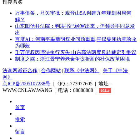
推荐阅读
万事俱备，只欠审批：观音山5A创建九年规划困局何
解？
山东阳信县法院：判决书已经写出来，但领导不同意发
出
百度AI：河南平禹新明煤业问题重重,平煤集团执意验收
为哪般
千万债权因违法执行灭失 山东高法两度反转裁定引争议
制度之殇：浙江景宁养老金争议折射的社保改革困境
法询网诚征合作
|
合作网站
|
联系《中法网》
|
关于《中法
网》
京ICP备2005107288号
| QQ：773977605 | 地址：
WWW.CNLAW.WANG | 电话：88888888 |
51La
首页
搜索
留言