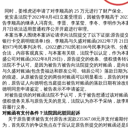
同时，姜维虎还申请了对李顺高的 25 万元进行了财产保全。
瓮安县法院于2023年8月4日立案受理后，因被告李顺高于 2023
告李顺高的继承人冯育先、李晋、李某莹、李冬、李明作为本案共
月7日依法适用普通程序公开开庭进行审理。
本案当事人围绕本案诉讼请求向法院提交了以下证据:原告提
银行卡交易明细清单1份、李顺高与久盛对账函(2022年7月 21日)
初973号民事判决书、(2022)黔2702民初106号民事判决
合法，内容客观真实，与本案有关联，法院予以认定，作为本
盛公司对账函(2022年8月29日)，原告提交的收条、债权债
法院不予认可。是因为被告方被告向法院提交的对账函，是向
与久盛对账涵(包含贵福达和群友公司、锦辰公司》落款日期为20
的痕迹。从原被告提交的两份对账函可以明显看出，原告的对
的，原告证人向德明也当庭提出被告对账函的落款日期有涂改
德明同意申请鉴定，被告表示不申请鉴定。
对被告提供的对账函法院不予认可，关于被告想通过该对账函
债权债务关系与原告无关的意见，法院认为亦不予采纳，故李
容履行义务。
对账函有支付条件？法院因此驳回起诉
关于原告要求被告支付原告水泥款235367.08元并支付逾
为，首先双方的争议焦点在于应认定原告所提交的对账函还是