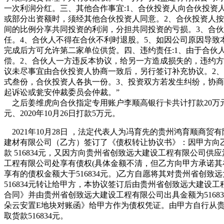
一次利润分红。三、其他合作事宜:1、合伙投资人向合伙投资
或部分出资额时，须经其他合伙投资人同意。2、合伙投资人
间的比例分享共同投资的利润，分担共同投资的亏损。3、合
任。4、合伙人不得在合伙不利时退股。5、如因公司原因导致
完成后方可允许第二家单位供货。四、违约责任:1、由于合伙
偿。2、合伙人一方违反本协议，给另一方造成损失的，违约方应
议未尽事宜由合伙投资人协商一致后，另行签订补充协议。2
式叁份，合伙投资人各执一份。3、投资双方若发生纠纷，协
起诉讼或瓮安仲裁委员会仲裁。”
之后姜维虎向合伙指定专用账户李顺高银行卡共计打款20万元，分
元、2020年10月26日打款5万元。
2021年10月28日 ，法定代表人为冯育先的贵州鸿育顺商
建材有限公司（乙方）签订了《债权转让协议书》：因甲方向
款 516834元，又因方向贵州省创致远大建设工程有限公司
工程有限公司处享有债权(具体金额不清，但乙方向甲方承诺
享有的债权金额大于516834元。)乙方自愿将其对贵州省创
516834元转让给甲方，本协议签订后由贵州省创致远大建设
合同》并由贵州省创致远大建设工程有限公司出具金额为5168
朵云安置E地块对账函》给甲方作为债权凭证。由甲方自行从
取货款516834元。