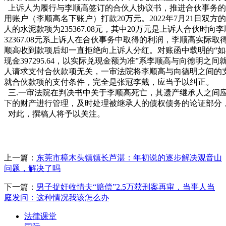
上诉人为履行与李顺高签订的合伙人协议书，推进合伙事务的
用账户（李顺高名下账户）打款20万元。2022年7月21日双
人的水泥款项为235367.08元，其中20万元是上诉人合伙时
32367.08元系上诉人在合伙事务中取得的利润，李顺高实际
顺高收到款项后却一直拒绝向上诉人分红。对账函中载明的“如8
现金397295.64，以实际兑现金额为准”系李顺高与向德明
人请求支付合伙款项无关，一审法院将李顺高与向德明之间的
就合伙款项的支付条件，完全是张冠李戴，应当予以纠正。
三.一审法院在判决书中关于李顺高死亡，其遗产继承人之间
下的财产进行管理，及时处理被继承人的债权债务的论证部分
对此，撰稿人将予以关注。
上一篇：
东莞市樟木头镇镇长芦湛：年初说的逐步解决观音山
问题，解决了吗
下一篇：
男子捉奸收情夫“赔偿”2.5万获刑案再审，当事人当
庭发问：这种情况我该怎么办
法律课堂