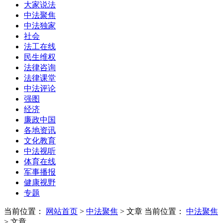
大家说法
中法聚焦
中法独家
社会
法工在线
民生维权
法律咨询
法律课堂
中法评论
强图
经济
廉政中国
各地资讯
文化教育
中法视听
体育在线
军事播报
健康视野
专题
当前位置：
网站首页
>
中法聚焦
> 文章
当前位置：
中法聚焦
> 文章