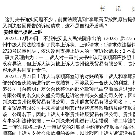
这判决书确实问题不少，前面法院说到“李顺高应按照原告提
又判决驳回原告的诉讼请求，这不是自相矛盾吗？
姜维虎已提起上诉
2023年12月29日，不服瓮安县人民法院作出的（2023）黔27
州中级人民法院提起了民事上诉状。上诉请求：1.请求依法撤销瓮
2720号民事判决，依法改判支持上诉人的一审诉讼请求；2.
事实及理由为：一.上诉人对一审判决书中认定李顺高应按照
没有异议，但上诉人认为被上诉人贵州锦辰贸易有限公司、贵
容承担共同支付责任。
2022年7月21日上诉人与李顺高签订的对账函系上诉人和李
部分的合伙款项进行的一次结算，不涉及另一合伙人的利益。根据
盛公司（向德明）差欠合伙整体的部分款项已由李顺高通过贵
有限公司的名义向久盛公司提起诉讼并判决久盛公司支付，因
判决在贵州锦辰贸易有限公司、贵州群友贸易有限公司名下，
群友贸易有限公司并未举证证明其已经将该等款项结算给李顺
该二公司名下，因此上诉人主张贵州锦辰贸易有限公司、贵州
有事实和法律依据，一审判决未对此进行认定错误，请二审法
二.一审法院将上诉人一审提交的对账函中约定的李顺高向案
顺高向上诉人支付合伙款项的条件，以此驳回上诉人诉请没有