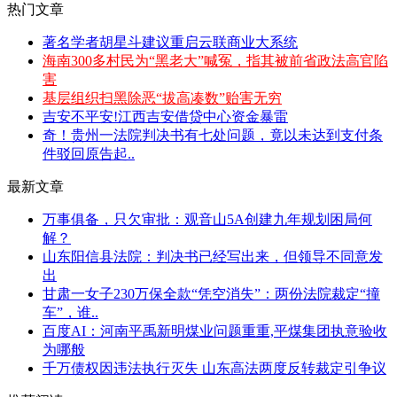
热门文章
著名学者胡星斗建议重启云联商业大系统
海南300多村民为“黑老大”喊冤，指其被前省政法高官陷
害
基层组织扫黑除恶“拔高凑数”贻害无穷
吉安不平安!江西吉安借贷中心资金暴雷
奇！贵州一法院判决书有七处问题，竟以未达到支付条
件驳回原告起..
最新文章
万事俱备，只欠审批：观音山5A创建九年规划困局何
解？
山东阳信县法院：判决书已经写出来，但领导不同意发
出
甘肃一女子230万保全款“凭空消失”：两份法院裁定“撞
车”，谁..
百度AI：河南平禹新明煤业问题重重,平煤集团执意验收
为哪般
千万债权因违法执行灭失 山东高法两度反转裁定引争议