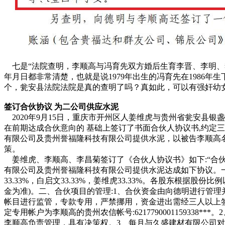
七是“法院查明，李顺高与冯育先双方婚后生育李晋、李明、
年月日都非常清楚，也就是说1979年出生的冯育先在1986年生
个，瓮安县法院法院是真的查明了吗？真如此，可以有强奸幼
签订合伙协议 为二公司供应水泥
2020年9月15日，重庆市开州区人姜维虎与贵州省瓮安县银
在前期达成合伙意向的 基础上签订了书面合伙人协议书,约定
有限公司及贵州誉福隆科技有限公司提供水泥，以被告李顺高
策。
姜维虎、李顺高、李昌菊签订了《合伙人协议书》如下:“合
有限公司及贵州誉福隆科技有限公司提供水泥达成如下协议。
33.33%，白启文33.33%，姜维虎33.33%。各股东根据股
金为准)。二、合伙项目的管理:1、合伙资金由向德明进行管
帐目进行监管，专款专用，严禁挪用，资金进出需经三人以上
定专用帐户为李顺高的贵州农信帐号:6217790001159338*
李顺高负责管理，具有决策权。3、每月与久盛建材有限公司对