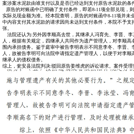
案涉案水泥款由谁支付以及是否已经达到支付原告水泥款的条
原告的对账函中已明确了支付条件，即若8-11项全部兑现，则李顺
实际兑现金额为准。经本院查明，原告的对账函中8-11项并
中内容支付其水泥款的请求因尚未达到支付条件，本院不予支
张。
法院还认为:另外因李顺高去世，其继承人冯育先、李晋、李
人，根据有关规定，四继承人共同作为遗产管理人，对李顺高
围内承担债务。鉴于庭审中被告李明表示不同意李冬、李晋、
人，故被告李明可向法院申请指定遗产管理人，以便于对李顺
继承人的债权债务。
综上，瓮安县法院判决:驳回原告姜维虎的诉讼请求。案件受理费