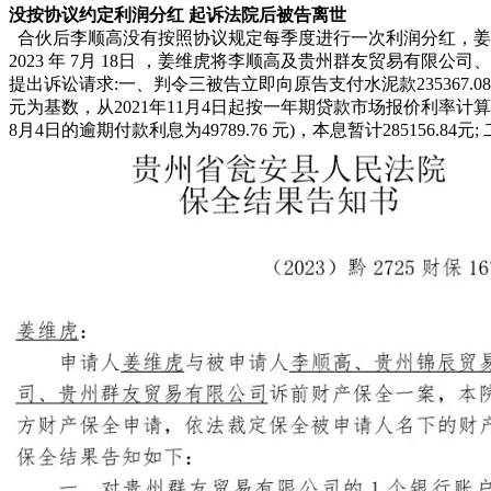
没按协议约定利润分红 起诉法院后被告离世
合伙后李顺高没有按照协议规定每季度进行一次利润分红，姜
2023 年 7月 18日 ，姜维虎将李顺高及贵州群友贸易有限
提出诉讼请求:一、判令三被告立即向原告支付水泥款235367.08元
元为基数，从2021年11月4日起按一年期贷款市场报价利率计算
8月4日的逾期付款利息为49789.76 元)，本息暂计285156.