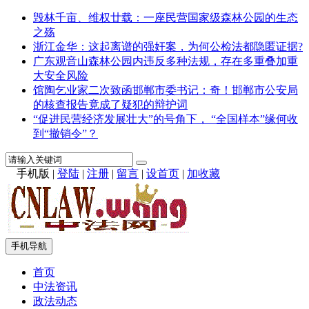
毁林千亩、维权廿载：一座民营国家级森林公园的生态
之殇
浙江金华：这起离谱的强奸案，为何公检法都隐匿证据?
广东观音山森林公园内违反多种法规，存在多重叠加重
大安全风险
馆陶乞业家二次致函邯郸市委书记：奇！邯郸市公安局
的核查报告竟成了疑犯的辩护词
“促进民营经济发展壮大”的号角下， “全国样本”缘何收
到“撤销令”？
手机版
|
登陆
|
注册
|
留言
|
设首页
|
加收藏
手机导航
首页
中法资讯
政法动态