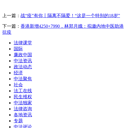
上一篇：
战“疫”有你丨隔离不隔爱！“这是一个特别的18岁”
下一篇：
香港新增4250+7990，林郑月娥：拟邀内地中医助港
抗疫
法律课堂
国际
廉政中国
中法资讯
政法动态
经济
中法聚焦
社会
法工在线
民生维权
中法独家
法律咨询
各地资讯
专题
中法评论