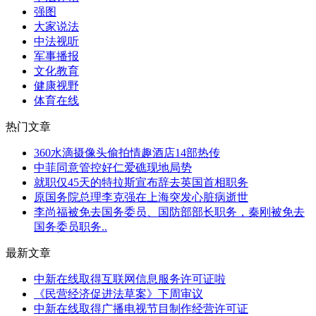
强图
大家说法
中法视听
军事播报
文化教育
健康视野
体育在线
热门文章
360水滴摄像头偷拍情趣酒店14部热传
中菲同意管控好仁爱礁现地局势
就职仅45天的特拉斯宣布辞去英国首相职务
原国务院总理李克强在上海突发心脏病逝世
李尚福被免去国务委员、国防部部长职务，秦刚被免去
国务委员职务..
最新文章
中新在线取得互联网信息服务许可证啦
《民营经济促进法草案》下周审议
中新在线取得广播电视节目制作经营许可证