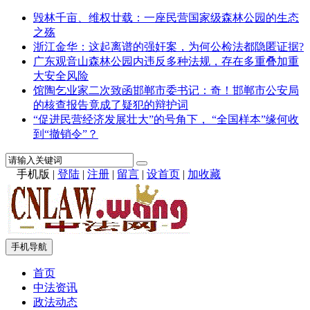
毁林千亩、维权廿载：一座民营国家级森林公园的生态
之殇
浙江金华：这起离谱的强奸案，为何公检法都隐匿证据?
广东观音山森林公园内违反多种法规，存在多重叠加重
大安全风险
馆陶乞业家二次致函邯郸市委书记：奇！邯郸市公安局
的核查报告竟成了疑犯的辩护词
“促进民营经济发展壮大”的号角下， “全国样本”缘何收
到“撤销令”？
手机版
|
登陆
|
注册
|
留言
|
设首页
|
加收藏
手机导航
首页
中法资讯
政法动态