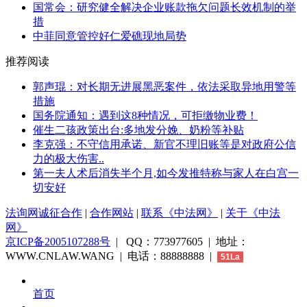
国常会：研究健全解决企业账款拖欠问题长效机制的举
措
中菲同意管控好仁爱礁现地局势
推荐阅读
郭声琨：对长期无进展黑恶案件，依法采取异地用警等
措施
国务院通知：遇到这8种情况，可拒缴物业费！
催生二孩政策出台:多地发分娩、奶粉等补贴
李克强：不守信用承诺、新官不理旧账等是对政府公信
力的极大伤害..
第一夫人术后消失半个月,如今发推特称与家人在白宫一
切安好
法询网诚征合作
|
合作网站
|
联系《中法网》
|
关于《中法
网》
京ICP备2005107288号
| QQ：773977605 | 地址：
WWW.CNLAW.WANG | 电话：88888888 |
51La
首页