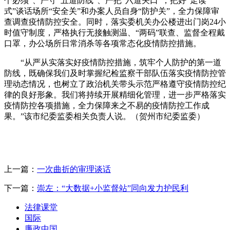
个必须”、严守“五道防线”、严把“六道关口”；把好“走读
式”谈话场所“安全关”和办案人员自身“防护关”，全力保障审
查调查疫情防控安全。同时，落实委机关办公楼进出门岗24小
时值守制度，严格执行无接触测温、“两码”联查、监督全程戴
口罩，办公场所日常消杀等各项常态化疫情防控措施。
“从严从实落实好疫情防控措施，筑牢个人防护的第一道
防线，既确保我们及时掌握纪检监察干部队伍落实疫情防控管
理动态情况，也树立了政治机关带头示范严格遵守疫情防控纪
律的良好形象。我们将持续开展精细化管理，进一步严格落实
疫情防控各项措施，全力保障来之不易的疫情防控工作成
果。”该市纪委监委相关负责人说。（贺州市纪委监委）
上一篇：
一次曲折的审理谈话
下一篇：
崇左：“大数据+小监督站”同向发力护民利
法律课堂
国际
廉政中国