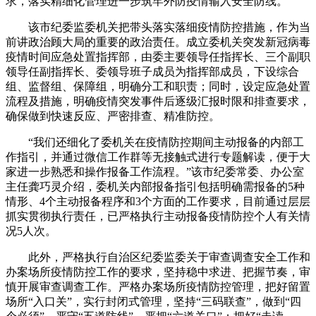
求，落实精细化管理进一步筑牢外防疫情输入安全防线。
该市纪委监委机关把带头落实落细疫情防控措施，作为当
前讲政治顾大局的重要的政治责任。成立委机关突发新冠病毒
疫情时间应急处置指挥部，由委主要领导任指挥长、三个副职
领导任副指挥长、委领导班子成员为指挥部成员，下设综合
组、监督组、保障组，明确分工和职责；同时，设定应急处置
流程及措施，明确疫情突发事件后逐级汇报时限和排查要求，
确保做到快速反应、严密排查、精准防控。
“我们还细化了委机关在疫情防控期间主动报备的内部工
作指引，并通过微信工作群等无接触式进行专题解读，便于大
家进一步熟悉和操作报备工作流程。”该市纪委常委、办公室
主任龚巧灵介绍，委机关内部报备指引包括明确需报备的5种
情形、4个主动报备程序和3个方面的工作要求，目前通过层层
抓实贯彻执行责任，已严格执行主动报备疫情防控个人有关情
况5人次。
此外，严格执行自治区纪委监委关于审查调查安全工作和
办案场所疫情防控工作的要求，坚持稳中求进、把握节奏，审
慎开展审查调查工作。严格办案场所疫情防控管理，把好留置
场所“入口关”，实行封闭式管理，坚持“三码联查”，做到“四