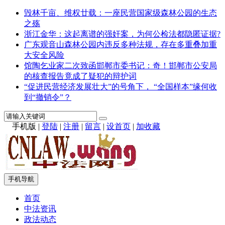
毁林千亩、维权廿载：一座民营国家级森林公园的生态
之殇
浙江金华：这起离谱的强奸案，为何公检法都隐匿证据?
广东观音山森林公园内违反多种法规，存在多重叠加重
大安全风险
馆陶乞业家二次致函邯郸市委书记：奇！邯郸市公安局
的核查报告竟成了疑犯的辩护词
“促进民营经济发展壮大”的号角下， “全国样本”缘何收
到“撤销令”？
手机版
|
登陆
|
注册
|
留言
|
设首页
|
加收藏
手机导航
首页
中法资讯
政法动态