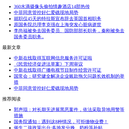
360水滴摄像头偷拍情趣酒店14部热传
中菲同意管控好仁爱礁现地局势
就职仅45天的特拉斯宣布辞去英国首相职务
原国务院总理李克强在上海突发心脏病逝世
李尚福被免去国务委员、国防部部长职务，秦刚被免去
国务委员职务..
最新文章
中新在线取得互联网信息服务许可证啦
《民营经济促进法草案》下周审议
中新在线取得广播电视节目制作经营许可证
国常会：研究健全解决企业账款拖欠问题长效机制的举
措
中菲同意管控好仁爱礁现地局势
推荐阅读
郭声琨：对长期无进展黑恶案件，依法采取异地用警等
措施
国务院通知：遇到这8种情况，可拒缴物业费！
催生二孩政策出台:多地发分娩、奶粉等补贴