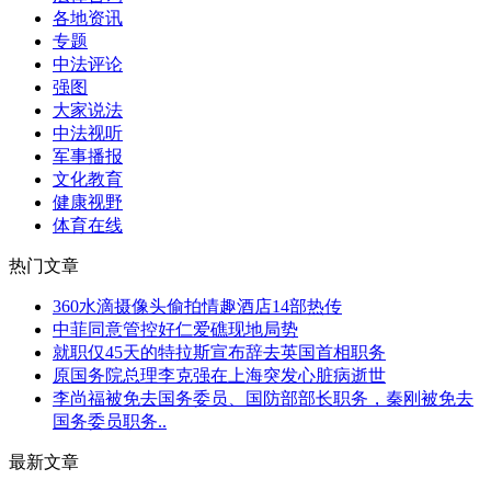
各地资讯
专题
中法评论
强图
大家说法
中法视听
军事播报
文化教育
健康视野
体育在线
热门文章
360水滴摄像头偷拍情趣酒店14部热传
中菲同意管控好仁爱礁现地局势
就职仅45天的特拉斯宣布辞去英国首相职务
原国务院总理李克强在上海突发心脏病逝世
李尚福被免去国务委员、国防部部长职务，秦刚被免去
国务委员职务..
最新文章