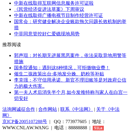
中新在线取得互联网信息服务许可证啦
《民营经济促进法草案》下周审议
中新在线取得广播电视节目制作经营许可证
国常会：研究健全解决企业账款拖欠问题长效机制的举
措
中菲同意管控好仁爱礁现地局势
推荐阅读
郭声琨：对长期无进展黑恶案件，依法采取异地用警等
措施
国务院通知：遇到这8种情况，可拒缴物业费！
催生二孩政策出台:多地发分娩、奶粉等补贴
李克强：不守信用承诺、新官不理旧账等是对政府公信
力的极大伤害..
第一夫人术后消失半个月,如今发推特称与家人在白宫一
切安好
法询网诚征合作
|
合作网站
|
联系《中法网》
|
关于《中法
网》
京ICP备2005107288号
| QQ：773977605 | 地址：
WWW.CNLAW.WANG | 电话：88888888 |
51La