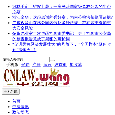
毁林千亩、维权廿载：一座民营国家级森林公园的生态
之殇
浙江金华：这起离谱的强奸案，为何公检法都隐匿证据?
广东观音山森林公园内违反多种法规，存在多重叠加重
大安全风险
馆陶乞业家二次致函邯郸市委书记：奇！邯郸市公安局
的核查报告竟成了疑犯的辩护词
“促进民营经济发展壮大”的号角下， “全国样本”缘何收
到“撤销令”？
手机版
|
登陆
|
注册
|
留言
|
设首页
|
加收藏
手机导航
首页
中法资讯
政法动态