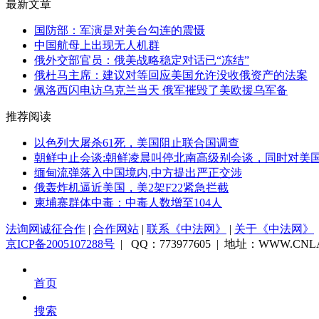
最新文章
国防部：军演是对美台勾连的震慑
中国航母上出现无人机群
俄外交部官员：俄美战略稳定对话已“冻结”
俄杜马主席：建议对等回应美国允许没收俄资产的法案
佩洛西闪电访乌克兰当天 俄军摧毁了美欧援乌军备
推荐阅读
以色列大屠杀61死，美国阻止联合国调查
朝鲜中止会谈:朝鲜凌晨叫停北南高级别会谈，同时对美国
缅甸流弹落入中国境内,中方提出严正交涉
俄轰炸机逼近美国，美2架F22紧急拦截
柬埔寨群体中毒：中毒人数增至104人
法询网诚征合作
|
合作网站
|
联系《中法网》
|
关于《中法网》
京ICP备2005107288号
| QQ：773977605 | 地址：WWW.CNLA
首页
搜索