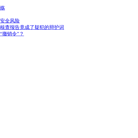
殇
安全风险
核查报告竟成了疑犯的辩护词
“撤销令”？