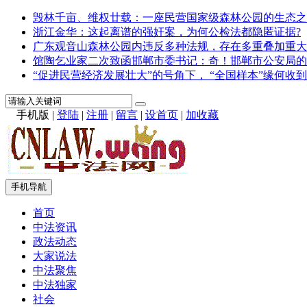
毁林千亩、维权廿载：一座民营国家级森林公园的生态之
浙江金华：这起离谱的强奸案，为何公检法都隐匿证据?
广东观音山森林公园内违反多种法规，存在多重叠加重大
馆陶乞业家二次致函邯郸市委书记：奇！邯郸市公安局的
“促进民营经济发展壮大”的号角下， “全国样本”缘何收到
手机版
|
登陆
|
注册
|
留言
|
设首页
|
加收藏
手机导航
首页
中法资讯
政法动态
大家说法
中法聚焦
中法独家
社会