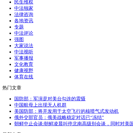
民生维权
中法独家
法律咨询
各地资讯
专题
中法评论
强图
大家说法
中法视听
军事播报
文化教育
健康视野
体育在线
热门文章
国防部：军演是对美台勾连的震慑
中国航母上出现无人机群
美国防部：将开发用于太空飞行的核喷气式发动机
俄外交部官员：俄美战略稳定对话已“冻结”
朝鲜中止会谈:朝鲜凌晨叫停北南高级别会谈，同时对美国