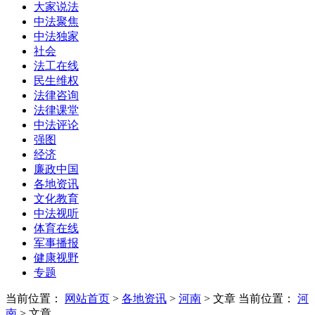
大家说法
中法聚焦
中法独家
社会
法工在线
民生维权
法律咨询
法律课堂
中法评论
强图
经济
廉政中国
各地资讯
文化教育
中法视听
体育在线
军事播报
健康视野
专题
当前位置：
网站首页
>
各地资讯
>
河南
> 文章
当前位置：
河
南
> 文章