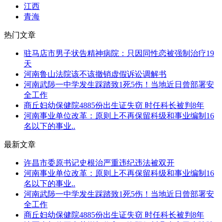
江西
青海
热门文章
驻马店市男子状告精神病院：只因同性恋被强制治疗19
天
河南鲁山法院该不该撤销虚假诉讼调解书
河南武陟一中学发生踩踏致1死5伤！当地近日曾部署安
全工作
商丘妇幼保健院4885份出生证失窃 时任科长被判8年
河南事业单位改革：原则上不再保留科级和事业编制16
名以下的事业..
最新文章
许昌市委原书记史根治严重违纪违法被双开
河南事业单位改革：原则上不再保留科级和事业编制16
名以下的事业..
河南武陟一中学发生踩踏致1死5伤！当地近日曾部署安
全工作
商丘妇幼保健院4885份出生证失窃 时任科长被判8年