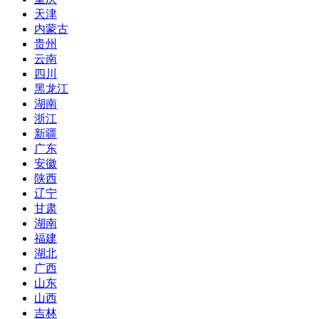
天津
内蒙古
贵州
云南
四川
黑龙江
湖南
浙江
新疆
广东
安徽
陕西
辽宁
甘肃
湖南
福建
湖北
广西
山东
山西
吉林