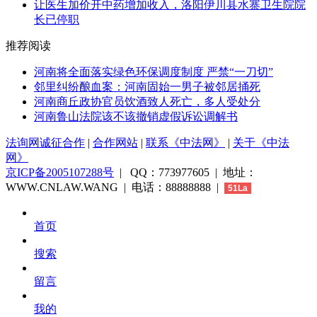
让医生加价开中药增加收入，洛阳伊川县水寨卫生院院
长已停职
推荐阅读
河南将全面落实绿色环保调度制度 严禁“一刀切”
邻里纠纷酿血案：河南固始一男子被邻居捅死
河南商丘政协官员饮酒致人死亡，多人受处分
河南鲁山法院该不该撤销虚假诉讼调解书
法询网诚征合作
|
合作网站
|
联系《中法网》
|
关于《中法
网》
京ICP备2005107288号
| QQ：773977605 | 地址：
WWW.CNLAW.WANG | 电话：88888888 |
51La
首页
搜索
留言
我的