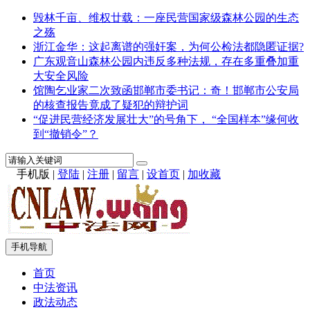
毁林千亩、维权廿载：一座民营国家级森林公园的生态
之殇
浙江金华：这起离谱的强奸案，为何公检法都隐匿证据?
广东观音山森林公园内违反多种法规，存在多重叠加重
大安全风险
馆陶乞业家二次致函邯郸市委书记：奇！邯郸市公安局
的核查报告竟成了疑犯的辩护词
“促进民营经济发展壮大”的号角下， “全国样本”缘何收
到“撤销令”？
手机版
|
登陆
|
注册
|
留言
|
设首页
|
加收藏
手机导航
首页
中法资讯
政法动态