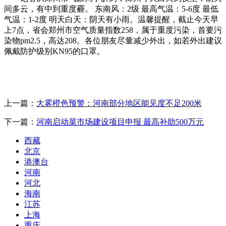
间多云，有中到重度霾。 东南风：2级 最高气温：5-6度 最低
气温：1-2度 明天白天：阴天有小雨。温馨提醒，截止今天早
上7点，省会郑州市空气质量指数258，属于重度污染，首要污
染物pm2.5，高达208。各位朋友尽量减少外出，如若外出建议
佩戴防护级别KN95的口罩。
上一篇：
大雾橙色预警：河南部分地区能见度不足200米
下一篇：
河南启动菜市场建设项目申报 最高补助500万元
西藏
北京
港澳台
河南
河北
海南
江苏
上海
重庆