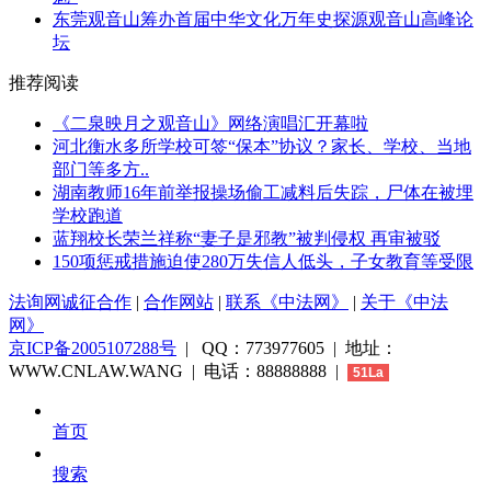
东莞观音山筹办首届中华文化万年史探源观音山高峰论
坛
推荐阅读
《二泉映月之观音山》网络演唱汇开幕啦
河北衡水多所学校可签“保本”协议？家长、学校、当地
部门等多方..
湖南教师16年前举报操场偷工减料后失踪，尸体在被埋
学校跑道
蓝翔校长荣兰祥称“妻子是邪教”被判侵权 再审被驳
150项惩戒措施迫使280万失信人低头，子女教育等受限
法询网诚征合作
|
合作网站
|
联系《中法网》
|
关于《中法
网》
京ICP备2005107288号
| QQ：773977605 | 地址：
WWW.CNLAW.WANG | 电话：88888888 |
51La
首页
搜索