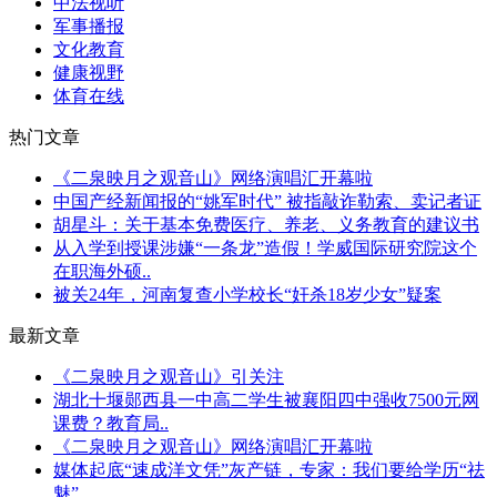
中法视听
军事播报
文化教育
健康视野
体育在线
热门文章
《二泉映月之观音山》网络演唱汇开幕啦
中国产经新闻报的“姚军时代” 被指敲诈勒索、卖记者证
胡星斗：关于基本免费医疗、养老、义务教育的建议书
从入学到授课涉嫌“一条龙”造假！学威国际研究院这个
在职海外硕..
被关24年，河南复查小学校长“奸杀18岁少女”疑案
最新文章
《二泉映月之观音山》引关注
湖北十堰郧西县一中高二学生被襄阳四中强收7500元网
课费？教育局..
《二泉映月之观音山》网络演唱汇开幕啦
媒体起底“速成洋文凭”灰产链，专家：我们要给学历“祛
魅”