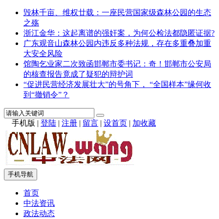
毁林千亩、维权廿载：一座民营国家级森林公园的生态
之殇
浙江金华：这起离谱的强奸案，为何公检法都隐匿证据?
广东观音山森林公园内违反多种法规，存在多重叠加重
大安全风险
馆陶乞业家二次致函邯郸市委书记：奇！邯郸市公安局
的核查报告竟成了疑犯的辩护词
“促进民营经济发展壮大”的号角下， “全国样本”缘何收
到“撤销令”？
手机版
|
登陆
|
注册
|
留言
|
设首页
|
加收藏
手机导航
首页
中法资讯
政法动态