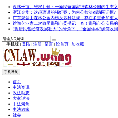
毁林千亩、维权廿载：一座民营国家级森林公园的生态之
浙江金华：这起离谱的强奸案，为何公检法都隐匿证据?
广东观音山森林公园内违反多种法规，存在多重叠加重大
馆陶乞业家二次致函邯郸市委书记：奇！邯郸市公安局的
“促进民营经济发展壮大”的号角下， “全国样本”缘何收到
手机版
|
登陆
|
注册
|
留言
|
设首页
|
加收藏
手机导航
首页
中法资讯
政法动态
大家说法
中法聚焦
中法独家
社会