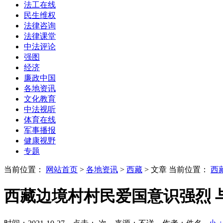
法工在线
民生维权
法律咨询
法律课堂
中法评论
强图
经济
廉政中国
各地资讯
文化教育
中法视听
体育在线
军事播报
健康视野
专题
当前位置：
网站首页
>
各地资讯
>
西藏
> 文章
当前位置：
西
西藏边境村村民爱国意识强烈 