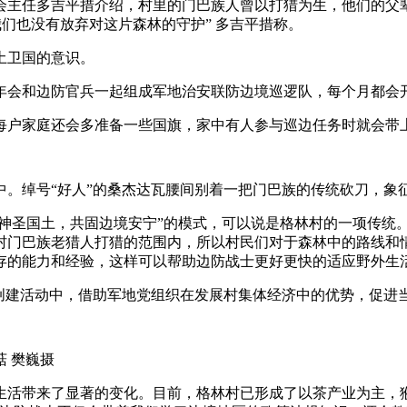
任多吉平措介绍，村里的门巴族人曾以打猎为生，他们的父辈
们也没有放弃对这片森林的守护” 多吉平措称。
土卫国的意识。
会和边防官兵一起组成军地治安联防边境巡逻队，每个月都会开
户家庭还会多准备一些国旗，家中有人参与巡边任务时就会带
绰号“好人”的桑杰达瓦腰间别着一把门巴族的传统砍刀，象
神圣国土，共固边境安宁”的模式，可以说是格林村的一项传统
村门巴族老猎人打猎的范围内，所以村民们对于森林中的路线和
存的能力和经验，这样可以帮助边防战士更好更快的适应野外生
建活动中，借助军地党组织在发展村集体经济中的优势，促进
 樊巍摄
活带来了显著的变化。目前，格林村已形成了以茶产业为主，猴