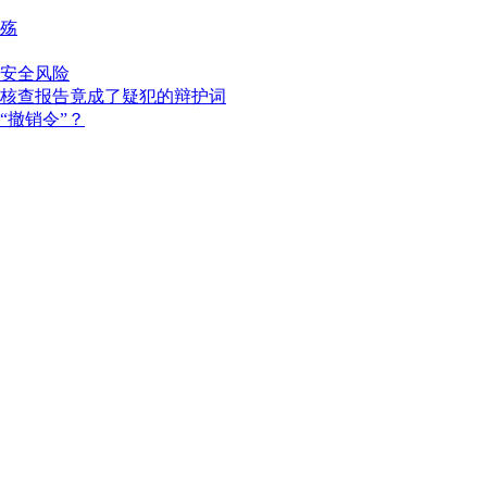
殇
安全风险
核查报告竟成了疑犯的辩护词
“撤销令”？