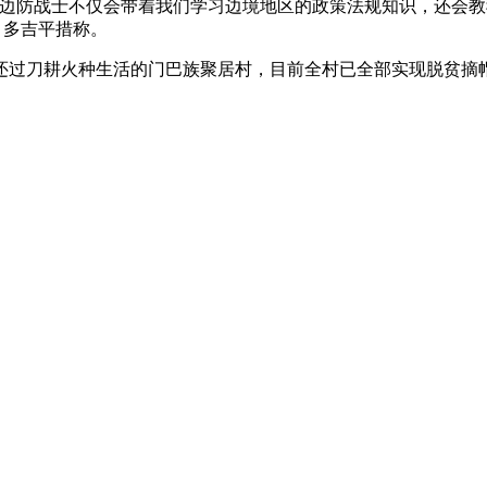
“边防战士不仅会带着我们学习边境地区的政策法规知识，还会
 多吉平措称。
耕火种生活的门巴族聚居村，目前全村已全部实现脱贫摘帽，202