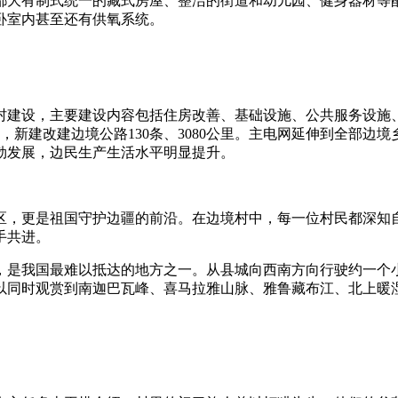
有制式统一的藏式房屋、整洁的街道和幼儿园、健身器材等配套
卧室内甚至还有供氧系统。
设，主要建设内容包括住房改善、基础设施、公共服务设施、产
，新建改建边境公路130条、3080公里。主电网延伸到全部
勃发展，边民生产生活水平明显提升。
，更是祖国守护边疆的前沿。在边境村中，每一位村民都深知自
手共进。
我国最难以抵达的地方之一。从县城向西南方向行驶约一个小时
以同时观赏到南迦巴瓦峰、喜马拉雅山脉、雅鲁藏布江、北上暖