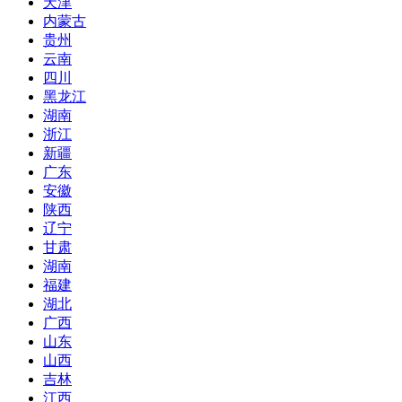
天津
内蒙古
贵州
云南
四川
黑龙江
湖南
浙江
新疆
广东
安徽
陕西
辽宁
甘肃
湖南
福建
湖北
广西
山东
山西
吉林
江西