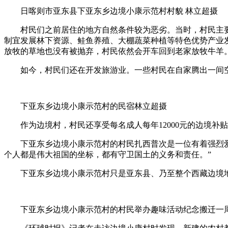
日喀则市亚东县下亚东乡边境小康示范村村貌 林立超摄
村民们之前居住的地方自然条件较为恶劣。当时，村民主要
制宜发展林下资源、鲑鱼养殖、大棚蔬菜种植等特色优势产业发
放牧的草地也没有被抛弃，村民依然会开车回到老家放牧牛羊
如今，村民们还在开发旅游业。一些村民在自家腾出一间空
下亚东乡边境小康示范村的民宿林立超摄
作为边境村，村民还享受每名成人每年12000元的边境补贴
下亚东乡边境小康示范村的村民扎西普次是一位有着强烈爱国
个人都是伟大祖国的坐标，都有守卫国土的义务和责任。”
下亚东乡边境小康示范村只是亚东县、乃至整个西藏边境地
下亚东乡边境小康示范村的村民举办趣味活动纪念搬迁一周