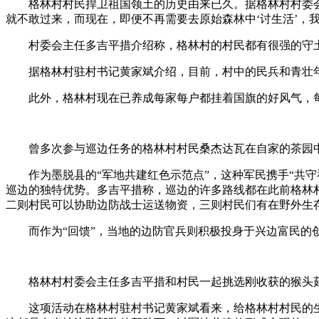
格林村村民捍卫祖国领土的历史由来已久。据格林村村委会主
就不敢过来，而现在，即便不再需要去原始森林中‘讨生活’，我
村委会主任多吉平措介绍称，格林村的村民都有很强的守
据格林村驻村书记黄家斌介绍，目前，村中的民兵和青壮年
此外，格林村现在已养成每家每户都挂着国旗的好风气，每
曾多次参与巡边任务的格林村村民桑杰达瓦在自家的茶园中。
作为墨脱县的“军地共建红色示范点”，这种军民携手“共守
巡边的独特优势。多吉平措称，巡边的许多路线都在此前格林
二则村民可以协助边防战士运送物资，三则村民们有在野外生
而作为“回馈”，当地的边防官兵则积极投身于兴边富民的创
格林村村委会主任多吉平措和村民一起挑选刚收获的猴头菇
这项活动在格林村驻村书记黄家斌看来，给格林村村民的生