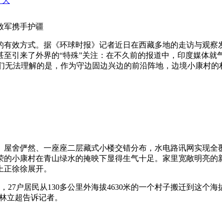
+ 大
放军携手护疆
有效方式。据《环球时报》记者近日在西藏多地的走访与观察发
甚至引来了外界的“特殊”关注：在不久前的报道中，印度媒体就
他们无法理解的是，作为守边固边兴边的前沿阵地，边境小康村
屋舍俨然、一座座二层藏式小楼交错分布，水电路讯网实现全覆
荣的小康村在青山绿水的掩映下显得生气十足。家里宽敞明亮的
上正徐徐展开。
7户居民从130多公里外海拔4630米的一个村子搬迁到这个海
”林立超告诉记者。