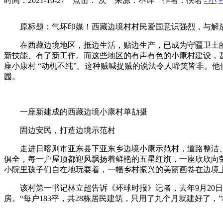
时间：2021-10-27 点击：
次
来源：不详 作者：佚名
- 小
原标题：气坏印媒！西藏边境村村民爱国意识强烈，与解
在西藏边境地区，抵边生活，贴边生产，已成为守疆卫土的
新技能、有了新工作。而这些地区的有声有色的小康村建设，
座小康村 “动机不纯”。这种贼喊捉贼的说法令人啼笑皆非。
园。
一座新建成的西藏边境小康村单劼摄
固边安民，打造边境示范村
走进日喀则市亚东县下亚东乡边境小康示范村，道路整洁、
俱全，每一户屋顶都迎风飘扬着鲜艳的五星红旗，一座欣欣向
小院里孩子们自在地玩耍着，一幅乡村振兴的美丽画卷在边境
该村第一书记林立超告诉《环球时报》记者，去年9月20日，2
房。“每户183平，共28栋居民建筑，只用了九个月就建好了，