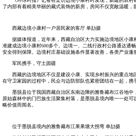
《环球时报》记者在走访边境小康村时发现，新建的农村都大
了内部有着精美华丽的藏式装饰的新房，房间不仅宽敞温暖，
西藏边境小康村一户居民家的客厅 单劼摄
据媒体报道，近年来，西藏自治区大力实施边境地区小康村建
准建成边境小康村600多个。边境一、二线行政村公路通达通畅
安全得到保障。边境村庄基础设施条件显著改善，各类产业蓬
军民携手，守土固疆
西藏的边境地区不仅是建设小康、实现乡村振兴的重点地区
在守卫家园的过程中，民众与边防部队也紧密团结在一起，携
墨脱县位于我国西藏自治区东南边陲的雅鲁藏布江谷地中，是
原始森林中的门巴族生活聚集村落，是墨脱县境内唯一一处可
略价值而闻名。
位于墨脱县境内的雅鲁藏布江果果塘大拐弯 单劼摄