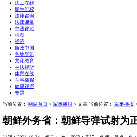
法工在线
民生维权
法律咨询
法律课堂
中法评论
强图
经济
廉政中国
各地资讯
文化教育
中法视听
体育在线
军事播报
健康视野
专题
当前位置：
网站首页
>
军事播报
> 文章
当前位置：
军事播报
朝鲜外务省：朝鲜导弹试射为