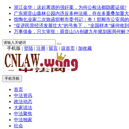
浙江金华：这起离谱的强奸案，为何公检法都隐匿证据?
广东观音山森林公园内违反多种法规，存在多重叠加重大
馆陶乞业家二次致函邯郸市委书记：奇！邯郸市公安局的
“促进民营经济发展壮大”的号角下， “全国样本”缘何收到
万事俱备，只欠审批：观音山5A创建九年规划困局何解
手机版
|
登陆
|
注册
|
留言
|
设首页
|
加收藏
手机导航
首页
中法资讯
政法动态
大家说法
中法聚焦
中法独家
社会