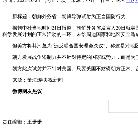
时间：2021-10-24 点击：
次
来源：不详 作者：佚名
- 小
原标题：朝鲜外务省：朝鲜导弹试射为正当国防行为
据朝中社当地时间21日报道，朝鲜外务省发言人20日就美
科学发展计划的正常活动的一环，未给周边国家和地区安全造
但美方将其污蔑为“违反联合国安理会决议”、称这是对地区
朝方发展战争遏制力并不针对特定的国家或势力，而是为了
朝方此次试射并不针对美国。只要美国不妨碍朝方正常、合
来源：董海涛/央视新闻
微博网友热议
责任编辑：王珊珊