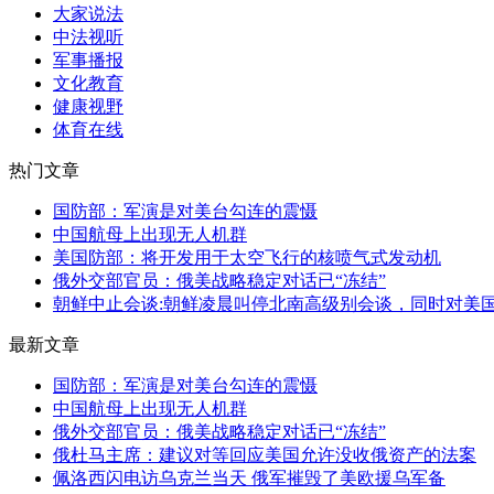
大家说法
中法视听
军事播报
文化教育
健康视野
体育在线
热门文章
国防部：军演是对美台勾连的震慑
中国航母上出现无人机群
美国防部：将开发用于太空飞行的核喷气式发动机
俄外交部官员：俄美战略稳定对话已“冻结”
朝鲜中止会谈:朝鲜凌晨叫停北南高级别会谈，同时对美国
最新文章
国防部：军演是对美台勾连的震慑
中国航母上出现无人机群
俄外交部官员：俄美战略稳定对话已“冻结”
俄杜马主席：建议对等回应美国允许没收俄资产的法案
佩洛西闪电访乌克兰当天 俄军摧毁了美欧援乌军备