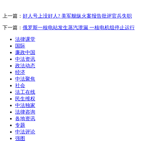
上一篇：
好人号上没好人? 美军舰纵火案报告批评官兵失职
下一篇：
俄罗斯一核电站发生蒸汽泄漏 一核电机组停止运行
法律课堂
国际
廉政中国
中法资讯
政法动态
经济
中法聚焦
社会
法工在线
民生维权
中法独家
法律咨询
各地资讯
专题
中法评论
强图