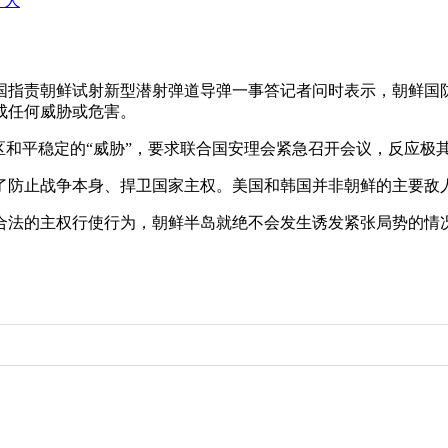
+ 大
国指责朝鲜试射新型潜射弹道导弹一事答记者问时表示，朝鲜国防
成任何威胁或危害。
和平稳定的“威胁”，要求联合国安理会紧急召开会议，反应极
防止战争本身、捍卫国家主权。美国和韩国并非朝鲜的主要敌
法的主权行使行为，朝鲜半岛就绝不会发生诱发紧张局势的情