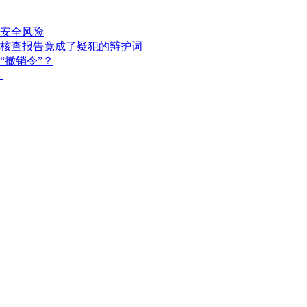
安全风险
核查报告竟成了疑犯的辩护词
“撤销令”？
？