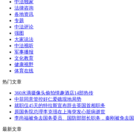
中法独家
法律咨询
各地资讯
专题
中法评论
强图
大家说法
中法视听
军事播报
文化教育
健康视野
体育在线
热门文章
360水滴摄像头偷拍情趣酒店14部热传
中菲同意管控好仁爱礁现地局势
就职仅45天的特拉斯宣布辞去英国首相职务
原国务院总理李克强在上海突发心脏病逝世
李尚福被免去国务委员、国防部部长职务，秦刚被免去国务
最新文章