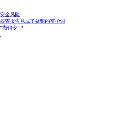
安全风险
核查报告竟成了疑犯的辩护词
“撤销令”？
？