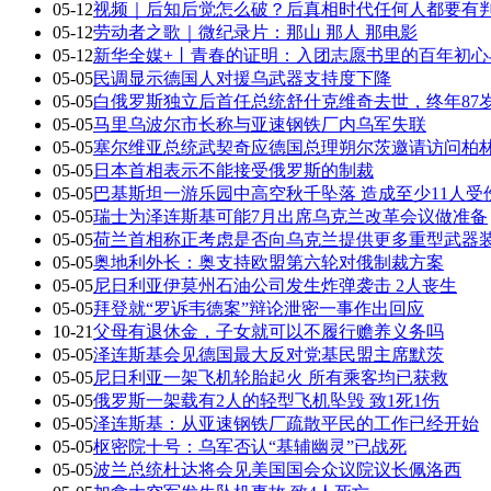
05-12
视频｜后知后觉怎么破？后真相时代任何人都要有
05-12
劳动者之歌｜微纪录片：那山 那人 那电影
05-12
新华全媒+丨青春的证明：入团志愿书里的百年初心
05-05
民调显示德国人对援乌武器支持度下降
05-05
白俄罗斯独立后首任总统舒什克维奇去世，终年87
05-05
马里乌波尔市长称与亚速钢铁厂内乌军失联
05-05
塞尔维亚总统武契奇应德国总理朔尔茨邀请访问柏
05-05
日本首相表示不能接受俄罗斯的制裁
05-05
巴基斯坦一游乐园中高空秋千坠落 造成至少11人受
05-05
瑞士为泽连斯基可能7月出席乌克兰改革会议做准备
05-05
荷兰首相称正考虑是否向乌克兰提供更多重型武器
05-05
奥地利外长：奥支持欧盟第六轮对俄制裁方案
05-05
尼日利亚伊莫州石油公司发生炸弹袭击 2人丧生
05-05
拜登就“罗诉韦德案”辩论泄密一事作出回应
10-21
父母有退休金，子女就可以不履行赡养义务吗
05-05
泽连斯基会见德国最大反对党基民盟主席默茨
05-05
尼日利亚一架飞机轮胎起火 所有乘客均已获救
05-05
俄罗斯一架载有2人的轻型飞机坠毁 致1死1伤
05-05
泽连斯基：从亚速钢铁厂疏散平民的工作已经开始
05-05
枢密院十号：乌军否认“基辅幽灵”已战死
05-05
波兰总统杜达将会见美国国会众议院议长佩洛西