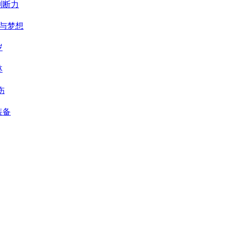
判断力
与梦想
岁
林
伤
装备