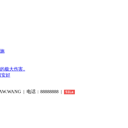
施
极大伤害..
切安好
W.WANG | 电话：88888888 |
51La