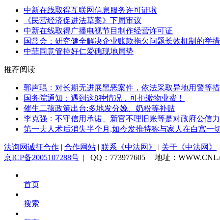
中新在线取得互联网信息服务许可证啦
《民营经济促进法草案》下周审议
中新在线取得广播电视节目制作经营许可证
国常会：研究健全解决企业账款拖欠问题长效机制的举措
中菲同意管控好仁爱礁现地局势
推荐阅读
郭声琨：对长期无进展黑恶案件，依法采取异地用警等措
国务院通知：遇到这8种情况，可拒缴物业费！
催生二孩政策出台:多地发分娩、奶粉等补贴
李克强：不守信用承诺、新官不理旧账等是对政府公信力的
第一夫人术后消失半个月,如今发推特称与家人在白宫一
法询网诚征合作
|
合作网站
|
联系《中法网》
|
关于《中法网》
京ICP备2005107288号
| QQ：773977605 | 地址：WWW.CNLA
首页
搜索