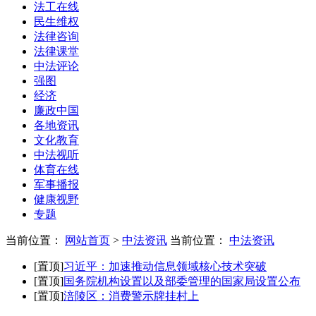
法工在线
民生维权
法律咨询
法律课堂
中法评论
强图
经济
廉政中国
各地资讯
文化教育
中法视听
体育在线
军事播报
健康视野
专题
当前位置：
网站首页
>
中法资讯
当前位置：
中法资讯
[置顶]
习近平：加速推动信息领域核心技术突破
[置顶]
国务院机构设置以及部委管理的国家局设置公布
[置顶]
涪陵区：消费警示牌挂村上