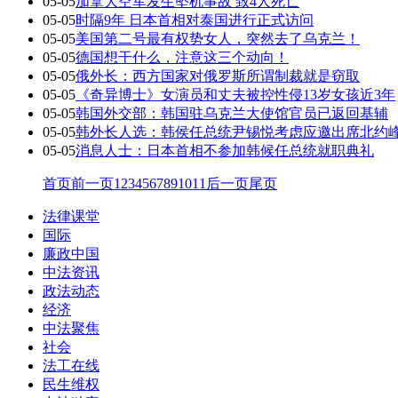
05-05
加拿大空军发生坠机事故 致4人死亡
05-05
时隔9年 日本首相对泰国进行正式访问
05-05
美国第二号最有权势女人，突然去了乌克兰！
05-05
德国想干什么，注意这三个动向！
05-05
俄外长：西方国家对俄罗斯所谓制裁就是窃取
05-05
《奇异博士》女演员和丈夫被控性侵13岁女孩近3年
05-05
韩国外交部：韩国驻乌克兰大使馆官员已返回基辅
05-05
韩外长人选：韩侯任总统尹锡悦考虑应邀出席北约
05-05
消息人士：日本首相不参加韩候任总统就职典礼
首页
前一页
1
2
3
4
5
6
7
8
9
10
11
后一页
尾页
法律课堂
国际
廉政中国
中法资讯
政法动态
经济
中法聚焦
社会
法工在线
民生维权