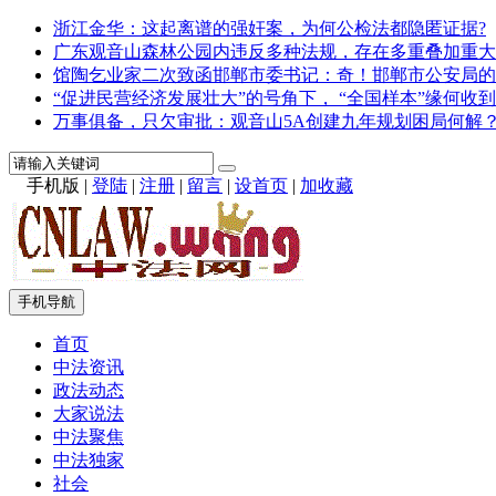
浙江金华：这起离谱的强奸案，为何公检法都隐匿证据?
广东观音山森林公园内违反多种法规，存在多重叠加重大
馆陶乞业家二次致函邯郸市委书记：奇！邯郸市公安局的
“促进民营经济发展壮大”的号角下， “全国样本”缘何收到
万事俱备，只欠审批：观音山5A创建九年规划困局何解
手机版
|
登陆
|
注册
|
留言
|
设首页
|
加收藏
手机导航
首页
中法资讯
政法动态
大家说法
中法聚焦
中法独家
社会